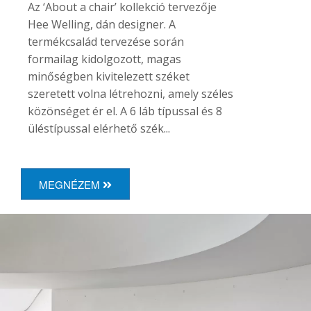
Az ‘About a chair’ kollekció tervezője
Hee Welling, dán designer. A
termékcsalád tervezése során
formailag kidolgozott, magas
minőségben kivitelezett széket
szeretett volna létrehozni, amely széles
közönséget ér el. A 6 láb típussal és 8
üléstípussal elérhető szék...
MEGNÉZEM