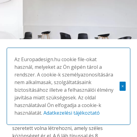
AAC ECO 12
Az Europadesign.hu cookie file-okat
használ, melyeket az Ön gépén tárol a
#HAY
rendszer. A cookie-k személyazonosítására
Étkező- és kantinszékek
nem alkalmasak, szolgáltatásaink
×
Az ‘About a chair’ kollekció tervezője
biztosításához illetve a felhasználói élmény
Hee Welling, dán designer. A
javítása miatt szükségesek. Az oldal
termékcsalád tervezése során
használatával Ön elfogadja a cookie-k
formailag kidolgozott, magas
használatát.
Adatkezelési tájékoztató
minőségben kivitelezett széket
szeretett volna létrehozni, amely széles
közönséget ér el. A 6 láb típussal és 8