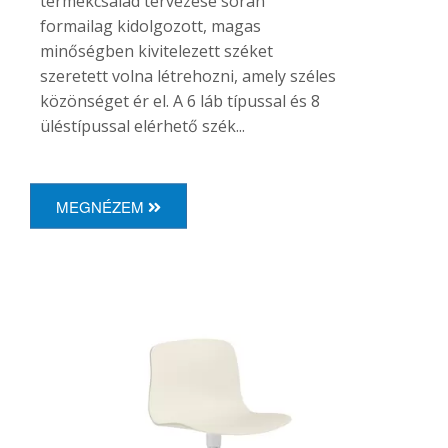
termékcsalád tervezése során
formailag kidolgozott, magas
minőségben kivitelezett széket
szeretett volna létrehozni, amely széles
közönséget ér el. A 6 láb típussal és 8
üléstípussal elérhető szék...
MEGNÉZEM