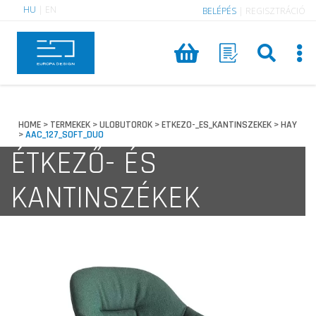
HU
|
EN
BELÉPÉS
|
REGISZTRÁCIÓ
HOME
TERMEKEK
ULOBUTOROK
ETKEZO-_ES_KANTINSZEKEK
HAY
>
>
>
>
AAC_127_SOFT_DUO
>
ÉTKEZŐ- ÉS
KANTINSZÉKEK