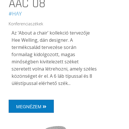
AAC 08
#HAY
Konferenciaszékek
Az ‘About a chair’ kollekció tervezője
Hee Welling, dán designer. A
termékcsalád tervezése során
formailag kidolgozott, magas
minőségben kivitelezett széket
szeretett volna létrehozni, amely széles
közönséget ér el. A 6 láb típussal és 8
üléstípussal elérhető szék...
MEGNÉZEM