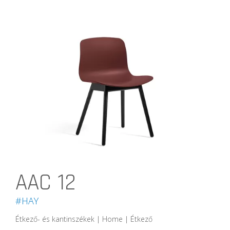
AAC 12
#HAY
Étkező- és kantinszékek | Home | Étkező