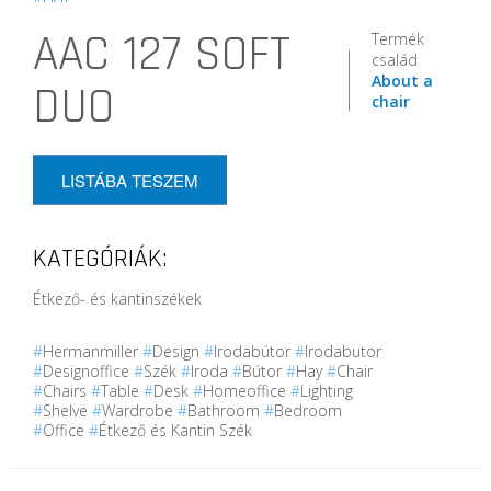
AAC 127 SOFT
Termék
család
About a
DUO
chair
LISTÁBA TESZEM
KATEGÓRIÁK:
Étkező- és kantinszékek
#
Hermanmiller
#
Design
#
Irodabútor
#
Irodabutor
#
Designoffice
#
Szék
#
Iroda
#
Bútor
#
Hay
#
Chair
#
Chairs
#
Table
#
Desk
#
Homeoffice
#
Lighting
#
Shelve
#
Wardrobe
#
Bathroom
#
Bedroom
#
Office
#
Étkező és Kantin Szék