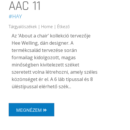
AAC 11
#HAY
Tárgyalószékek | Home | Étkező
Az ‘About a chair’ kollekció tervezője
Hee Welling, dán designer. A
termékcsalád tervezése során
formailag kidolgozott, magas
minőségben kivitelezett széket
szeretett volna létrehozni, amely széles
közönséget ér el. A 6 láb típussal és 8
üléstípussal elérhető szék...
MEGNÉZEM