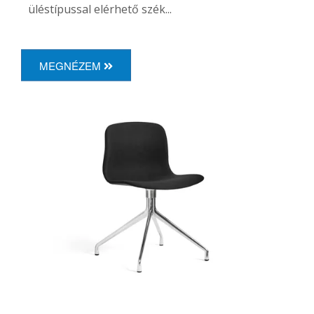
üléstípussal elérhető szék...
MEGNÉZEM