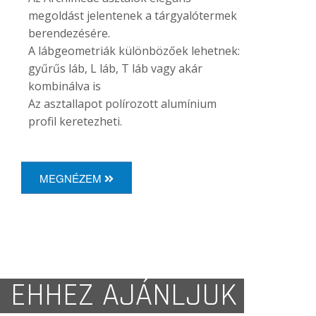
megoldást jelentenek a tárgyalótermek
berendezésére.
A lábgeometriák különbözőek lehetnek:
gyűrűs láb, L láb, T láb vagy akár
kombinálva is
Az asztallapot polírozott alumínium
profil keretezheti.
MEGNÉZEM
EHHEZ AJÁNLJUK