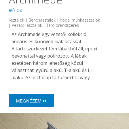
#Alea
Asztalok | Benchasztalok | Irodai munkaasztalok
| Vezetői asztalok | Tárolórendszerek
Az Archimede egy vezetői kollekció,
lineáris és könnyed kialakítással.
A tartószerkezet fém lábakból áll, epoxi
bevonattal vagy polírozott. A lábak
esetében három lehetőség közül
választhat: gyűrű alakú, T-alakú és L-
alakú. Az asztallap fa furnérból vagy ...
MEGNÉZEM