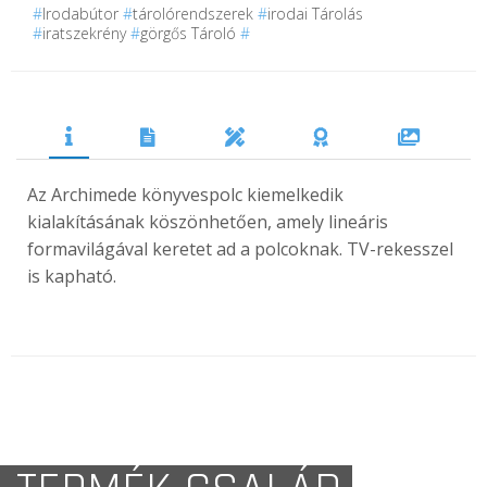
#
Irodabútor
#
tárolórendszerek
#
irodai Tárolás
#
iratszekrény
#
görgős Tároló
#
Az Archimede könyvespolc kiemelkedik
kialakításának köszönhetően, amely lineáris
formavilágával keretet ad a polcoknak. TV-rekesszel
is kapható.