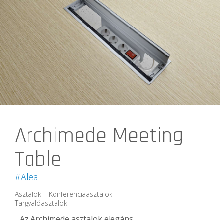
Archimede Meeting
Table
#Alea
Asztalok | Konferenciaasztalok |
Targyalóasztalok
Az Archimede asztalok elegáns