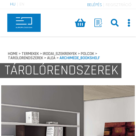
HU
|
EN
BELÉPÉS
|
REGISZTRÁCIÓ
HOME
TERMEKEK
IRODAI_SZEKRENYEK
POLCOK
>
>
>
>
TAROLORENDSZEREK
ALEA
ARCHIMEDE_BOOKSHELF
>
>
TÁROLÓRENDSZEREK