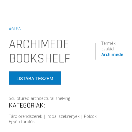
#ALEA
ARCHIMEDE
Termék
család
BOOKSHELF
Archimede
LISTÁBA TESZEM
Sculptured architectural shelving
KATEGÓRIÁK:
Tárolórendszerek | Irodai szekrények | Polcok |
Egyéb tárolók