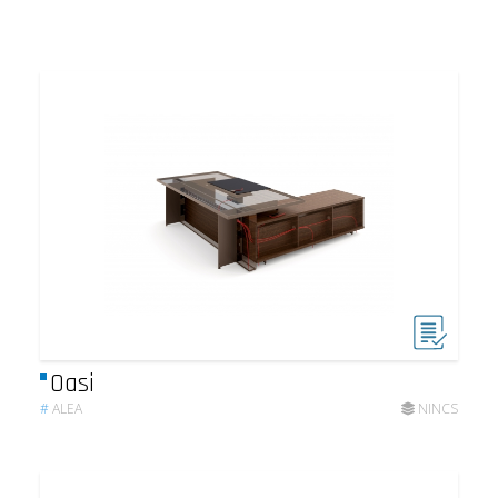
Oasi
#
ALEA
NINCS