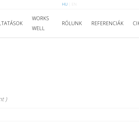
HU
|
EN
WORKS
LTATÁSOK
RÓLUNK
REFERENCIÁK
CI
WELL
t )