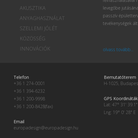
felhasználásával
AKUSZTIKA
levegőbe jutásána
passzív épületter
ANYAGHASZNÁLAT
tevékenységek ált
SZELLEMI JÓLÉT
KÖZÖSSÉG
INNOVÁCIÓK
olvass tovább...
Telefon
Bemutatóterem
+36 1 274-0001
H-1025, Budapest
+36 1 394-6232
GPS Koordináták
+36 1 200-9998
Lat: 47° 31' 39.1"
+36 1 200-8428(fax)
Lng: 19° 0' 28" E
Email
europadesign@europadesign.hu