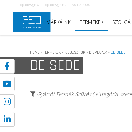
europadesign@europadesign.hu | +36 1 274 0001
MÁRKÁINK
TERMÉKEK
SZOLGÁ
HOME
TERMEKEK
KIEGESZITOK
DISPLAYEK
DE_SEDE
>
>
>
>
DE SEDE
Gyártói Termék Szűrés ( Kategória szerin