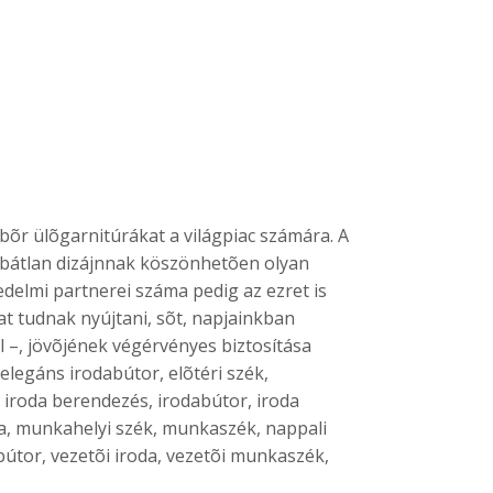
bõr ülõgarnitúrákat a világpiac számára. A
ibátlan dizájnnak köszönhetõen olyan
edelmi partnerei száma pedig az ezret is
t tudnak nyújtani, sõt, napjainkban
l –, jövõjének végérvényes biztosítása
elegáns irodabútor, elõtéri szék,
, iroda berendezés, irodabútor, iroda
da, munkahelyi szék, munkaszék, nappali
 bútor, vezetõi iroda, vezetõi munkaszék,