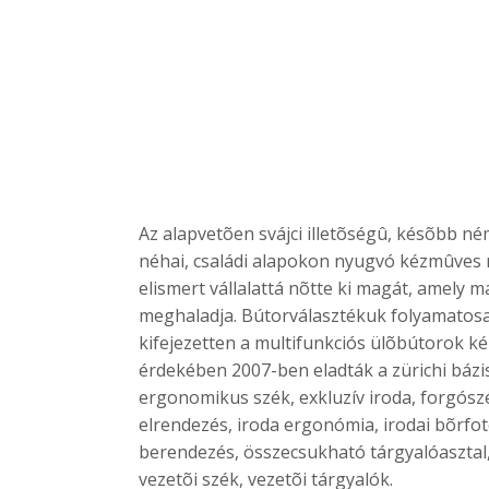
Az alapvetõen svájci illetõségû, késõbb n
néhai, családi alapokon nyugvó kézmûves 
elismert vállalattá nõtte ki magát, amely 
meghaladja. Bútorválasztékuk folyamatosan
kifejezetten a multifunkciós ülõbútorok ké
érdekében 2007-ben eladták a zürichi bázis
ergonomikus szék, exkluzív iroda, forgószék
elrendezés, iroda ergonómia, irodai bõrfo
berendezés, összecsukható tárgyalóasztal, 
vezetõi szék, vezetõi tárgyalók.