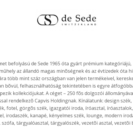
émet befolyású de Sede 1965 óta gyárt prémium kategóriájú, 
mûhely az állandó magas minõségnek és az évtizedek óta h
mára több mint száz országban van jelen termékeivel, keresk
 bõvül, felhasználhatóság tekintetében is egyre átfogóbba
pezik kollekciójukat. A céget – 250 fõs dolgozói állományáva
sal rendelkezõ Capvis Holdingnak. Kínálatunk: design szék, 
, fotel, görgõs szék, igazgatói iroda, íróasztal, íróasztalok
tel, irodaszék, kanapé, kényelmes szék, lounge, modern iro
szófa, tárgyalóasztal, tárgyalószék, vezetõi asztal, vezetõi