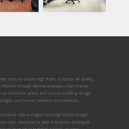
ept aims to ensure high levels of indoor air quality
s lifetime through diverse strategies that include
n or reduction, active and passive building design
ategies and human behavior interventions.
ciójának célja a magas minőségű beltéri levegő
ület teljes élettartama alatt különböző stratégiák