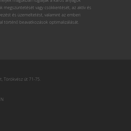
 melyek magukban foglalják a káros anyagok
k megszüntetését vagy csökkentését, az aktív és
vezést és üzemeltetést, valamint az emberi
al történő beavatkozások optimalizálását.
, Törökvész út 71-75.
 N