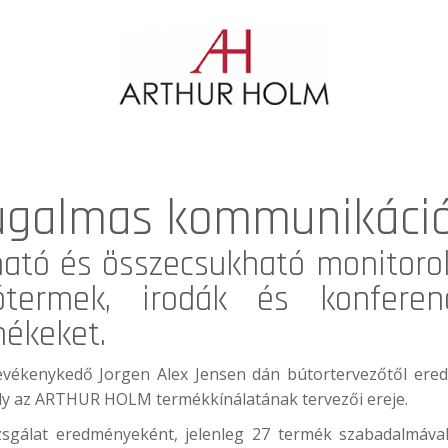
rugalmas kommunikáci
ható és összecsukható monitorok
termek, irodák és konferenc
mékeket.
vékenykedő Jorgen Alex Jensen dán bútortervezőtől ered
amely az ARTHUR HOLM termékkínálatának tervezői ereje.
sgálat eredményeként, jelenleg 27 termék szabadalmával 