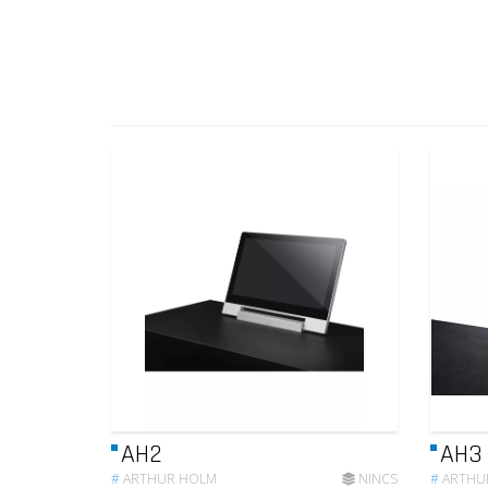
AH2
AH3
#
ARTHUR HOLM
NINCS
#
ARTHU