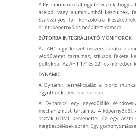
A Rise monitorokat úgy tervezték, hogy a 
acélból vagy alumíniumból készülnek, 
Szabványos fali konzolokra illeszkedne
érintőképernyő és beépített kamera.
BÚTORBA INTEGRÁLHATÓ MONITOROK
Az AH1 egy kézzel összecsukható alumíni
védőüveget tartalmaz, stílusos fekete k
pultokba. Az AH1 17" és 22″-es méretben 
DYNAMIC
A Dynamic termékcsalád a hibrid munkah
együttműködést bárhonnan.
A Dynamic4 egy egyedülálló Windows-a
mechanizmust tartalmaz 4 képernyőből, 
asztali HDMI bemenettel. Ez egy aszta
megbeszélések során. Egy gombnyomással 4 