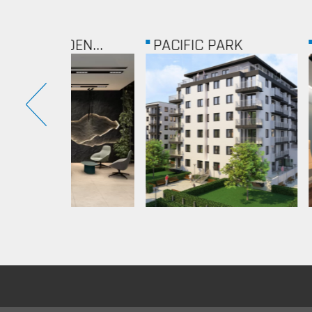
EN...
PACIFIC PARK
GIRO MEGÚ