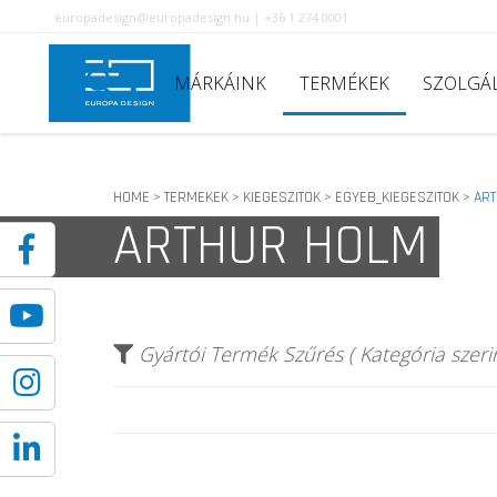
europadesign@europadesign.hu | +36 1 274 0001
MÁRKÁINK
TERMÉKEK
SZOLGÁ
HOME
TERMEKEK
KIEGESZITOK
EGYEB_KIEGESZITOK
AR
>
>
>
>
ARTHUR HOLM
Gyártói Termék Szűrés ( Kategória szerin