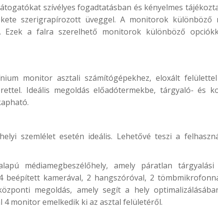
látogatókat szívélyes fogadtatásban és kényelmes tájékozt
fekete szerigrapírozott üveggel. A monitorok különböző
k. Ezek a falra szerelhető monitorok különböző opciók
um monitor asztali számítógépekhez, eloxált felülettel 
erettel. Ideális megoldás előadótermekbe, tárgyaló- és k
kapható.
elyi szemlélet esetén ideális. Lehetővé teszi a felhas
lapú médiamegbeszélőhely, amely páratlan tárgyalási
4 beépített kamerával, 2 hangszóróval, 2 tömbmikrofonna
lközponti megoldás, amely segít a hely optimalizálásáb
monitor emelkedik ki az asztal felületéről.