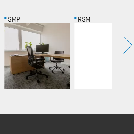
RSM
MICR