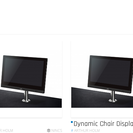
Dynamic Chair Displ
R HOLM
NINCS
#
ARTHUR HOLM