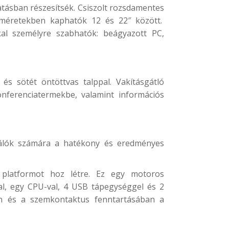
atásban részesítsék. Csiszolt rozsdamentes
 méretekben kaphatók 12 és 22″ között.
kal személyre szabhatók: beágyazott PC,
és sötét öntöttvas talppal. Vakításgátló
onferenciatermekbe, valamint információs
ználók számára a hatékony és eredményes
 platformot hoz létre. Ez egy motoros
l, egy CPU-val, 4 USB tápegységgel és 2
an és a szemkontaktus fenntartásában a