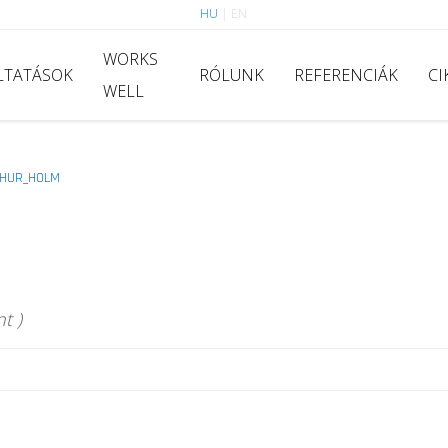
HU
|
EN
WORKS
LTATÁSOK
RÓLUNK
REFERENCIÁK
CI
WELL
THUR_HOLM
t )