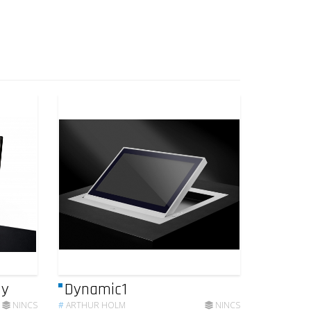
ay
Dynamic1
NINCS
#
ARTHUR HOLM
NINCS