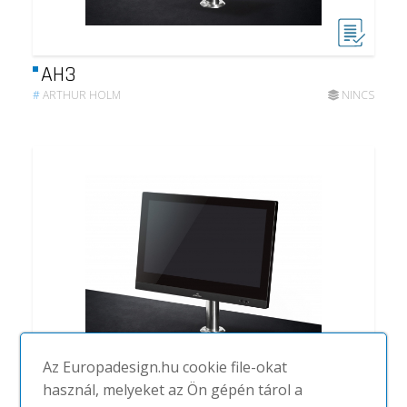
AH3
#
ARTHUR HOLM
NINCS
Az Europadesign.hu cookie file-okat
használ, melyeket az Ön gépén tárol a
Dynamic Chair Display