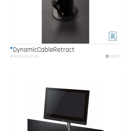
DynamicCableRetract
#
ARTHUR HOLM
NINCS