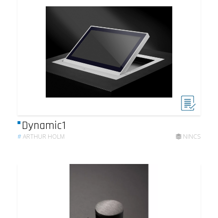
Dynamic1
#
ARTHUR HOLM
NINCS