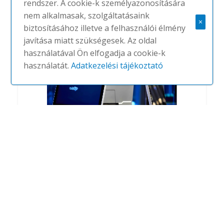
rendszer. A cookie-k személyazonosítására
#
ARTHUR HOLM
NINCS
nem alkalmasak, szolgáltatásaink
×
biztosításához illetve a felhasználói élmény
javítása miatt szükségesek. Az oldal
használatával Ön elfogadja a cookie-k
használatát.
Adatkezelési tájékoztató
AH1
#
ARTHUR HOLM
NINCS