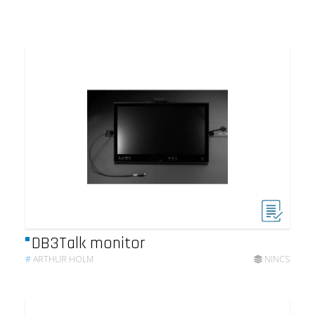
DB3Talk monitor
#
ARTHUR HOLM
NINCS