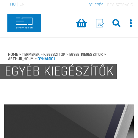
HU
|
EN
BELÉPÉS
|
REGISZTRÁCIÓ
HOME
TERMEKEK
KIEGESZITOK
EGYEB_KIEGESZITOK
>
>
>
>
ARTHUR_HOLM
DYNAMIC1
>
EGYÉB KIEGÉSZÍTŐK