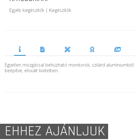
Egyéb kiegészítők | Kiegészítők
Egyetlen mozgással behúzható monitorok, szilárd alumíniumból
beépítve, eloxált kivitelben.
EHHEZ AJÁNLJUK