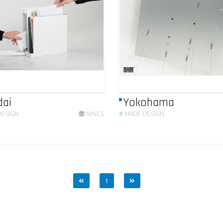
dai
Yokohama
DESIGN
NINCS
#
MADE DESIGN
1