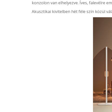
konzolon van elhelyezve. Íves, falevélre 
Akusztikai kivitelben hét féle szín közül v