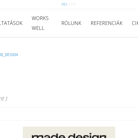
HU
|
EN
WORKS
LTATÁSOK
RÓLUNK
REFERENCIÁK
CI
WELL
DE_DESIGN
t )