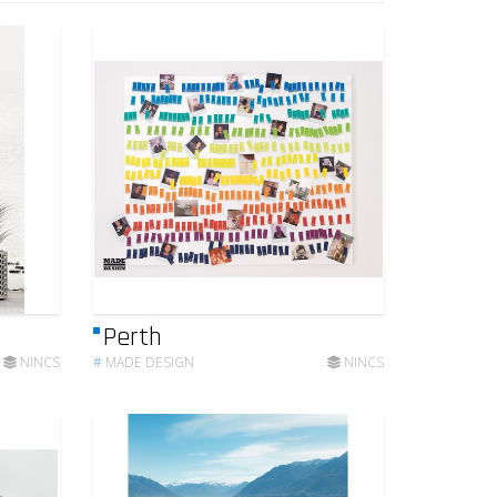
Perth
NINCS
#
MADE DESIGN
NINCS