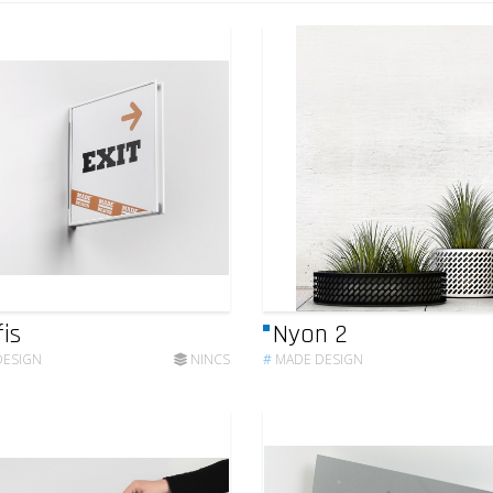
is
Nyon 2
DESIGN
NINCS
#
MADE DESIGN