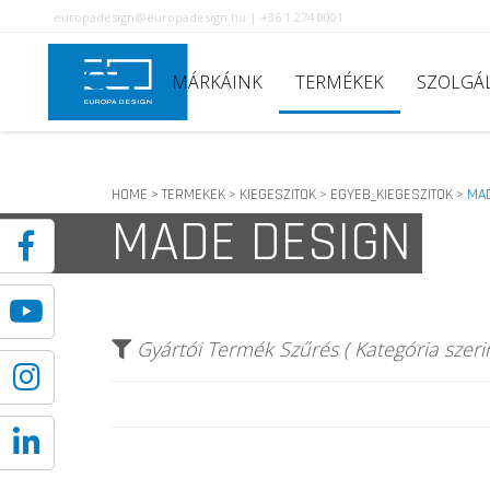
europadesign@europadesign.hu | +36 1 274 0001
MÁRKÁINK
TERMÉKEK
SZOLGÁ
HOME
TERMEKEK
KIEGESZITOK
EGYEB_KIEGESZITOK
MA
>
>
>
>
MADE DESIGN
Gyártói Termék Szűrés ( Kategória szerin