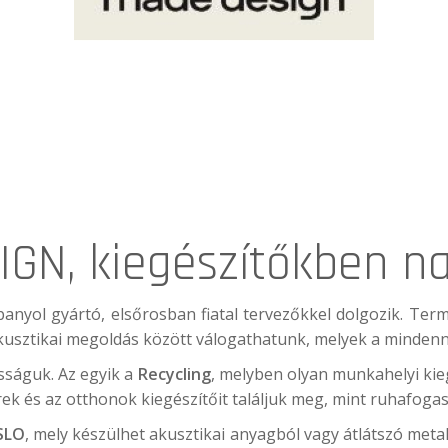
GN, kiegészítőkben na
spanyol gyártó, elsőrosban fiatal tervezőkkel dolgozik. Ter
usztikai megoldás között válogathatunk, melyek a mindenna
ságuk. Az egyik a
Recycling
, melyben olyan munkahelyi kieg
rek és az otthonok kiegészítőit találjuk meg, mint ruhafogas
SLO
, mely készülhet akusztikai anyagból vagy átlátszó meta