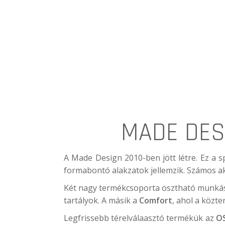
MADE DESI
A
Made Design
2010-ben jött létre. Ez a 
formabontó alakzatok jellemzik. Számos ak
Két nagy termékcsoporta osztható munkás
tartályok. A másik a
Comfort
, ahol a közte
Legfrissebb térelválaasztó termékük az
O