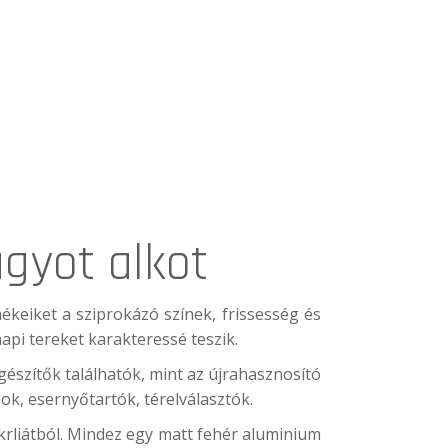
gyot alkot
mékeiket a sziprokázó színek, frissesség és
pi tereket karakteressé teszik.
észítők találhatók, mint az újrahasznosító
ok, esernyőtartók, térelválasztók.
krliátból. Mindez egy matt fehér aluminium