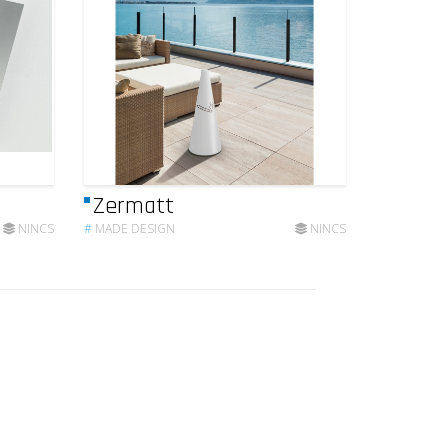
Zermatt
NINCS
#
MADE DESIGN
NINCS