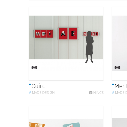
Cairo
Menf
#
MADE DESIGN
NINCS
#
MADE 