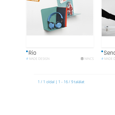
Rio
Sen
#
MADE DESIGN
NINCS
#
MADE 
1 / 1 oldal | 1 - 16 / 9 találat