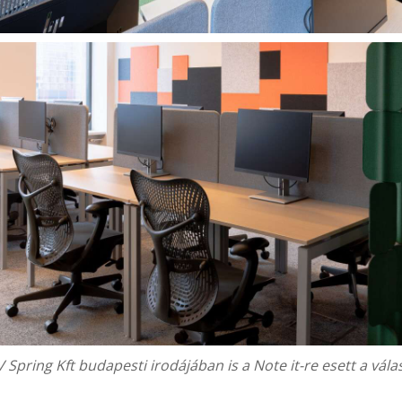
 Spring Kft
budapesti irodájában is a Note it-re esett a vála