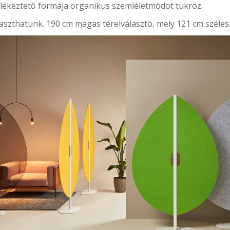
emlékeztető formája organikus szemléletmódot tükröz.
álaszthatunk. 190 cm magas térelválasztó, mely 121 cm széles