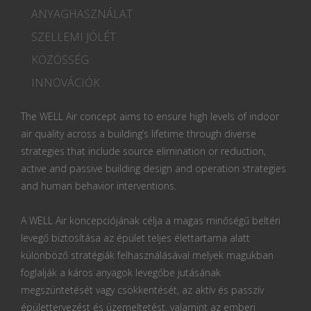
ANYAGHASZNÁLAT
SZELLEMI JÓLÉT
KÖZÖSSÉG
INNOVÁCIÓK
The WELL Air concept aims to ensure high levels of indoor
air quality across a building’s lifetime through diverse
strategies that include source elimination or reduction,
active and passive building design and operation strategies
and human behavior interventions.
A WELL Air koncepciójának célja a magas minőségű beltéri
levegő biztosítása az épület teljes élettartama alatt
különböző stratégiák felhasználásával melyek magukban
foglalják a káros anyagok levegőbe jutásának
megszüntetését vagy csökkentését, az aktív és passzív
épülettervezést és üzemeltetést, valamint az emberi