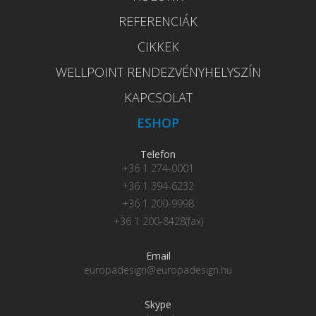
REFERENCIÁK
CIKKEK
WELLPOINT RENDEZVÉNYHELYSZÍN
KAPCSOLAT
ESHOP
Telefon
+36 1 274-0001
+36 1 394-6232
+36 1 200-9998
+36 1 200-8428(fax)
Email
europadesign@europadesign.hu
Skype