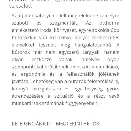
és család.
Az új munkahelyi modell megfelelően személyre
szabott és szegmentált. Az otthonra
emlékeztető irodai környezet, egyre sokoldalúbb
bútorokkal van kialakítva, melyet természetes
elemekkel tesznek még hangulatosabbá. A
bútorok már nem egyszerű tárgyak, hanem
olyan eszközzé váltak, amelyek olyan
szempontokat erősítenek, mint a kommunikáció,
az ergonómia és a felhasználók jólétének
javítása. Lehetőség van a bútorok felcserélésére,
könnyű mozgatására és egy helyiség gyors
átrendezésére a szituáció és a részt vevő
munkatársak számának függvényében.
REFERENCIÁNK ITT MEGTEKINTHETŐK