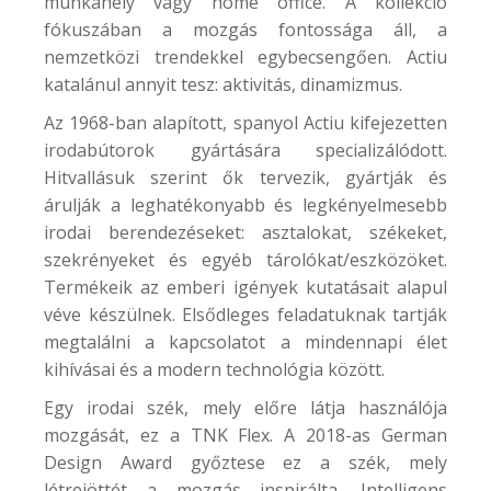
munkahely vagy home office. A kollekció
fókuszában a mozgás fontossága áll, a
nemzetközi trendekkel egybecsengően. Actiu
katalánul annyit tesz: aktivitás, dinamizmus.
Az 1968-ban alapított, spanyol Actiu kifejezetten
irodabútorok gyártására specializálódott.
Hitvallásuk szerint ők tervezik, gyártják és
árulják a leghatékonyabb és legkényelmesebb
irodai berendezéseket: asztalokat, székeket,
szekrényeket és egyéb tárolókat/eszközöket.
Termékeik az emberi igények kutatásait alapul
véve készülnek. Elsődleges feladatuknak tartják
megtalálni a kapcsolatot a mindennapi élet
kihívásai és a modern technológia között.
Egy irodai szék, mely előre látja használója
mozgását, ez a
TNK Flex
. A 2018-as German
Design Award győztese ez a szék, mely
létrejöttét a mozgás inspirálta. Intelligens