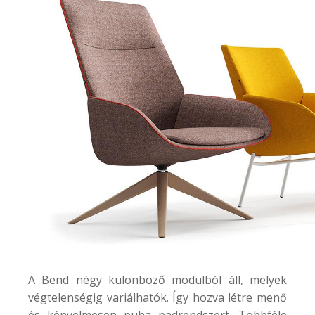
A
Bend
négy különböző modulból áll, melyek
végtelenségig variálhatók. Így hozva létre menő
és kényelmesen puha padrendszert. Többféle