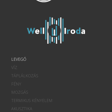
LEVEGŐ
VÍZ
TÁPLÁLKOZÁS
FÉNY
MOZGÁS
TERMIKUS KÉNYELEM
AKUSZTIKA