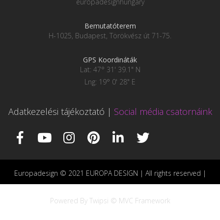
europadesignhungary
Bemutatóterem
H-1025, Budapest, Törökvész út 71-75.
GPS Koordináták
Lat: 47° 31' 39.1" N
Lng: 19° 0' 28" E
Adatkezelési tájékoztató
|
Social média csatornáink
Europadesign © 2021 EUROPA DESIGN | All rights reserved |
Powered By Twipsi © MVC Framework