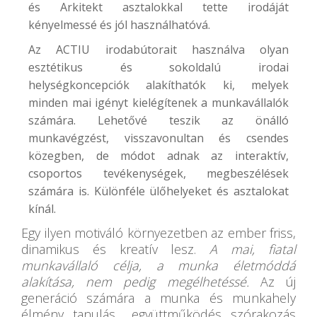
és Arkitekt asztalokkal tette irodáját
kényelmessé és jól használhatóvá.
Az ACTIU irodabútorait használva olyan
esztétikus és sokoldalú irodai
helységkoncepciók alakíthatók ki, melyek
minden mai igényt kielégítenek a munkavállalók
számára. Lehetővé teszik az önálló
munkavégzést, visszavonultan és csendes
közegben, de módot adnak az interaktív,
csoportos tevékenységek, megbeszélések
számára is. Különféle ülőhelyeket és asztalokat
kínál.
Egy ilyen motiváló környezetben az ember friss,
dinamikus és kreatív lesz.
A mai, fiatal
munkavállaló célja, a munka életmóddá
alakítása, nem pedig megélhetéssé.
Az új
generáció számára a munka és munkahely
élmény, tanulás, együttműködés, szórakozás