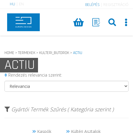
HU
|
EN
BELÉPÉS
|
REGISZTRÁCIÓ
HOME
TERMEKEK
KULTERI_BUTOROK
ACTIU
>
>
>
ACTIU
Rendezés relevancia szerint:
Gyártói Termék Szűrés ( Kategória szerint )
Kaspók
Kültéri Asztalok