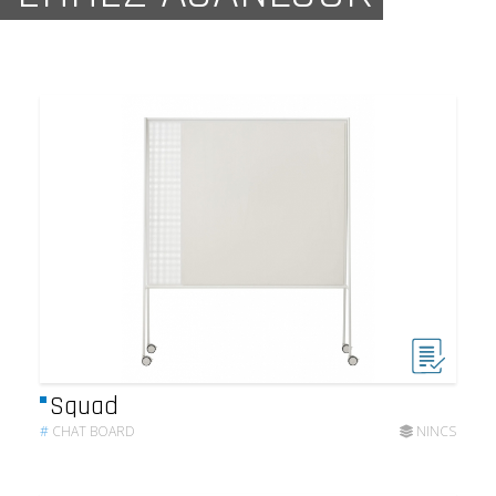
Squad
#
CHAT BOARD
NINCS