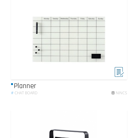
Planner
#
CHAT BOARD
NINCS