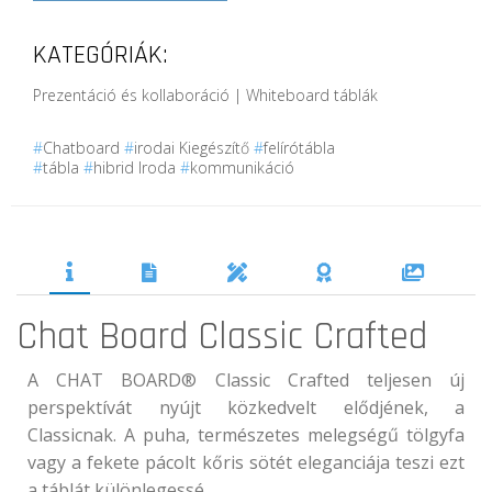
KATEGÓRIÁK:
Prezentáció és kollaboráció | Whiteboard táblák
#
Chatboard
#
irodai Kiegészítő
#
felírótábla
#
tábla
#
hibrid Iroda
#
kommunikáció
Chat Board Classic Crafted
A CHAT BOARD® Classic Crafted teljesen új
perspektívát nyújt közkedvelt elődjének, a
Classicnak. A puha, természetes melegségű tölgyfa
vagy a fekete pácolt kőris sötét eleganciája teszi ezt
a táblát különlegessé.