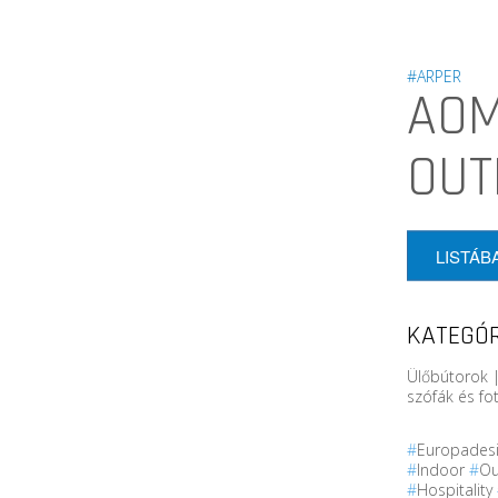
#ARPER
AOM
OUT
LISTÁB
KATEGÓR
Ülőbútorok | 
szófák és fo
#
Europades
#
Indoor
#
O
#
Hospitality