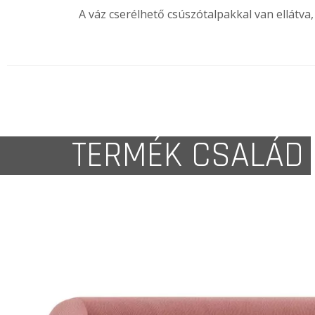
A váz cserélhető csúszótalpakkal van ellátva
TERMÉK CSALÁD