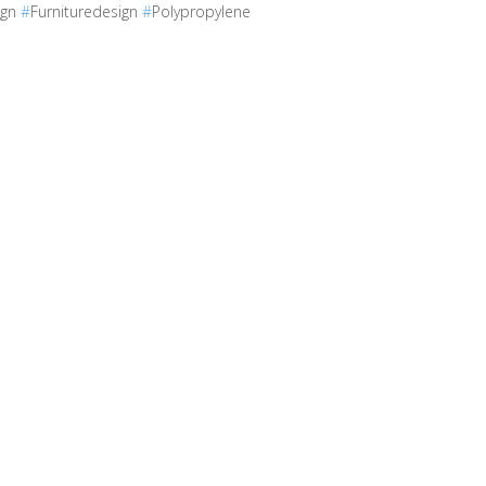
ign
#
Furnituredesign
#
Polypropylene