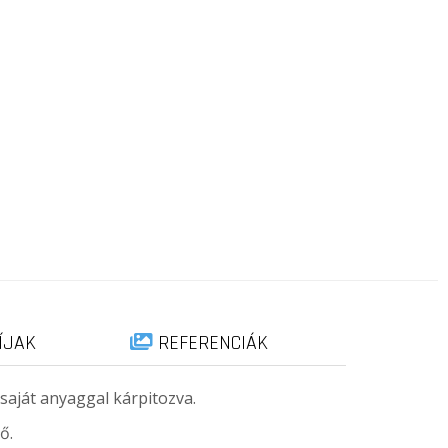
ÍJAK
REFERENCIÁK
 saját anyaggal kárpitozva.
ő.