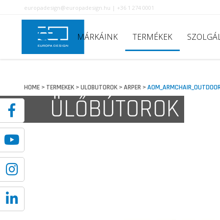
europadesign@europadesign.hu | +36 1 274 0001
MÁRKÁINK
TERMÉKEK
SZOLGÁ
HOME
TERMEKEK
ULOBUTOROK
ARPER
AOM_ARMCHAIR_OUTDOO
>
>
>
>
ÜLŐBÚTOROK