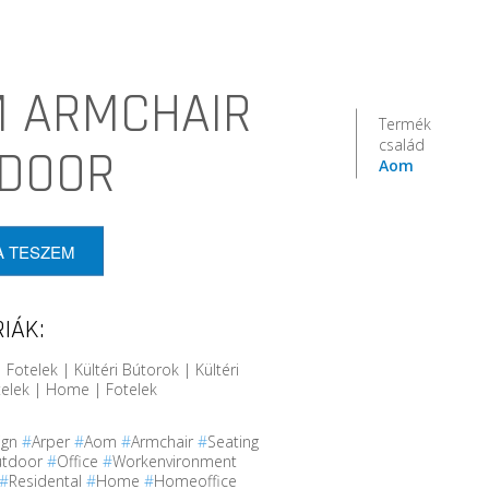
 ARMCHAIR
Termék
család
DOOR
Aom
A TESZEM
IÁK:
Fotelek | Kültéri Bútorok | Kültéri
telek | Home | Fotelek
ign
#
Arper
#
Aom
#
Armchair
#
Seating
utdoor
#
Office
#
Workenvironment
#
Residental
#
Home
#
Homeoffice