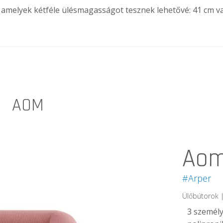
, amelyek kétféle ülésmagasságot tesznek lehetővé: 41 cm v
AOM
Aom
#Arper
Ülőbútorok 
3 személ