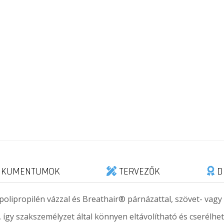
KUMENTUMOK
TERVEZŐK
D
 polipropilén vázzal és Breathair® párnázattal, szövet- vagy
, így szakszemélyzet által könnyen eltávolítható és cserélhet