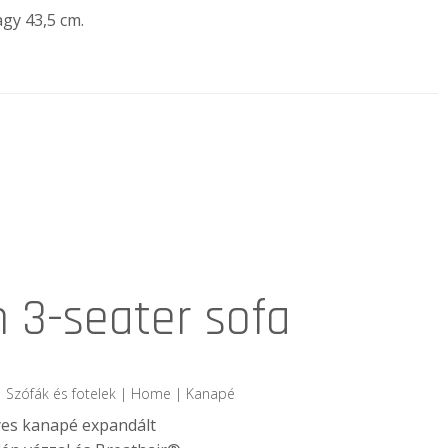
agy 43,5 cm.
 3-seater sofa
| Szófák és fotelek | Home | Kanapé
yes kanapé expandált