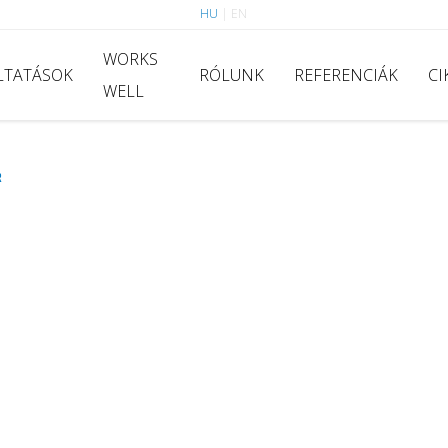
HU
|
EN
WORKS
LTATÁSOK
RÓLUNK
REFERENCIÁK
CI
WELL
R