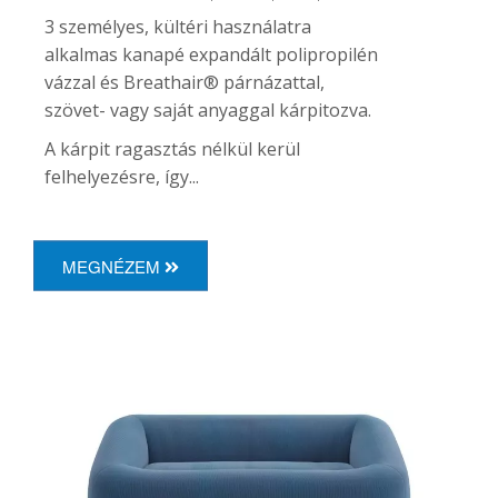
3 személyes, kültéri használatra
alkalmas kanapé expandált polipropilén
vázzal és Breathair® párnázattal,
szövet- vagy saját anyaggal kárpitozva.
A kárpit ragasztás nélkül kerül
felhelyezésre, így...
MEGNÉZEM