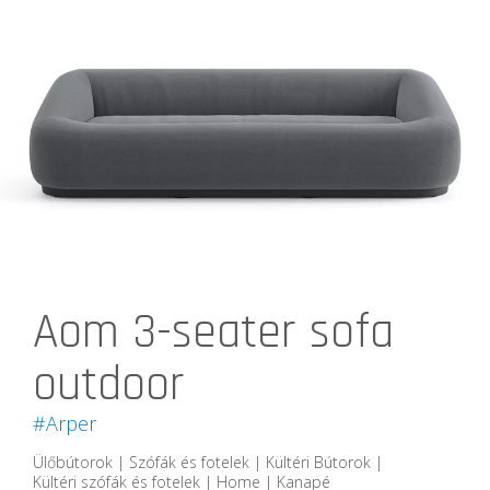
Aom 3-seater sofa
outdoor
#Arper
Ülőbútorok | Szófák és fotelek | Kültéri Bútorok |
Kültéri szófák és fotelek | Home | Kanapé