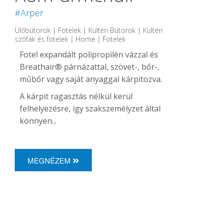
#Arper
Ülőbútorok | Fotelek | Kültéri Bútorok | Kültéri
szófák és fotelek | Home | Fotelek
Fotel expandált polipropilén vázzal és
Breathair® párnázattal, szövet-, bőr-,
műbőr vagy saját anyaggal kárpitozva.
A kárpit ragasztás nélkül kerül
felhelyezésre, így szakszemélyzet által
könnyen...
MEGNÉZEM