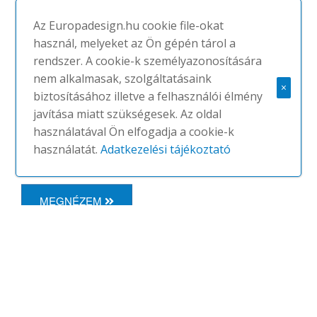
Ülőbútorok | Fotelek | Kültéri Bútorok | Kültéri
Az Europadesign.hu cookie file-okat
szófák és fotelek | Home | Fotelek
használ, melyeket az Ön gépén tárol a
Kültéri használatra alkalmas fotel
rendszer. A cookie-k személyazonosítására
expandált polipropilén vázzal és
nem alkalmasak, szolgáltatásaink
Breathair® párnázattal, szövet- vagy
×
biztosításához illetve a felhasználói élmény
saját anyaggal kárpitozva.
javítása miatt szükségesek. Az oldal
A kárpit ragasztás nélkül kerül
használatával Ön elfogadja a cookie-k
felhelyezésre, így szakszemélyzet által...
használatát.
Adatkezelési tájékoztató
MEGNÉZEM