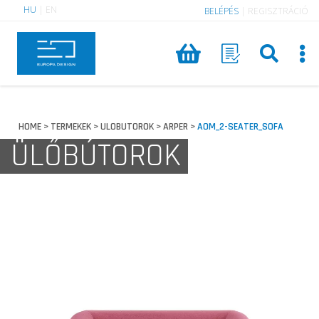
HU
|
EN
BELÉPÉS
|
REGISZTRÁCIÓ
HOME
TERMEKEK
ULOBUTOROK
ARPER
AOM_2-SEATER_SOFA
>
>
>
>
ÜLŐBÚTOROK