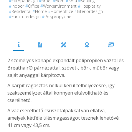
#
Europadesign
#
Arper
#
Aom
#
Sofa
#
Seating
#
Indoor
#
Office
#
Workenvironment
#
Hospitality
#
Residental
#
Home
#
Homeoffice
#
Interiordesign
#
Furnituredesign
#
Polypropylene
2 személyes kanapé expandált polipropilén vázzal és
Breathair® párnázattal, szövet-, bőr-, műbőr vagy
saját anyaggal kárpitozva.
A kárpit ragasztás nélkül kerül felhelyezésre, így
szakszemélyzet által könnyen eltávolítható és
cserélhető.
A váz cserélhető csúszótalpakkal van ellátva,
amelyek kétféle ülésmagasságot tesznek lehetővé:
41 cm vagy 43,5 cm.