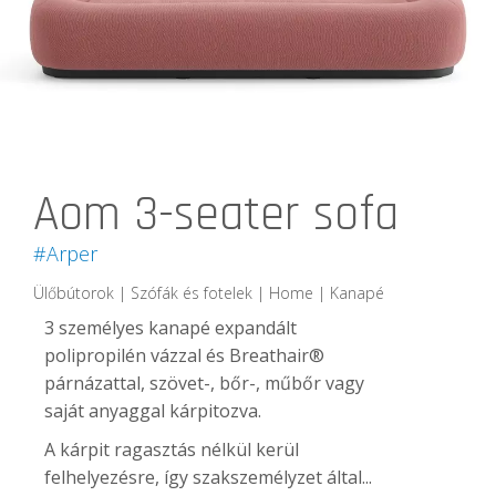
Aom 3-seater sofa
#Arper
Ülőbútorok | Szófák és fotelek | Home | Kanapé
3 személyes kanapé expandált
polipropilén vázzal és Breathair®
párnázattal, szövet-, bőr-, műbőr vagy
saját anyaggal kárpitozva.
A kárpit ragasztás nélkül kerül
felhelyezésre, így szakszemélyzet által...