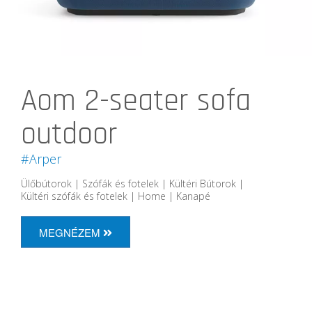
Aom 2-seater sofa
outdoor
#Arper
Ülőbútorok | Szófák és fotelek | Kültéri Bútorok |
Kültéri szófák és fotelek | Home | Kanapé
MEGNÉZEM