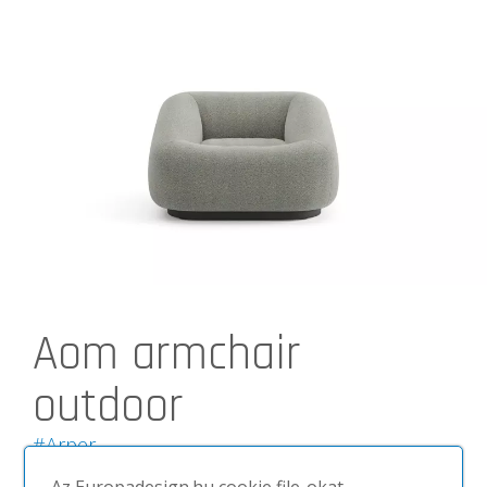
Aom armchair
outdoor
#Arper
Ülőbútorok | Fotelek | Kültéri Bútorok | Kültéri