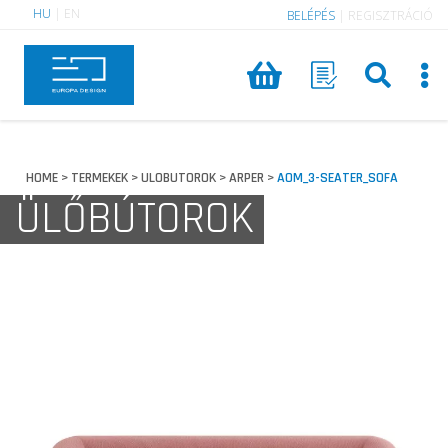
HU
|
EN
BELÉPÉS
|
REGISZTRÁCIÓ
HOME
TERMEKEK
ULOBUTOROK
ARPER
AOM_3-SEATER_SOFA
>
>
>
>
ÜLŐBÚTOROK