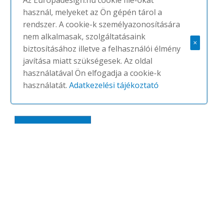
Az Europadesign.hu cookie file-okat
szófák és fotelek | Home | Fotelek
használ, melyeket az Ön gépén tárol a
Kültéri használatra alkalmas fotel
rendszer. A cookie-k személyazonosítására
expandált polipropilén vázzal és
nem alkalmasak, szolgáltatásaink
×
Breathair® párnázattal, szövet- vagy
biztosításához illetve a felhasználói élmény
saját anyaggal kárpitozva.
javítása miatt szükségesek. Az oldal
használatával Ön elfogadja a cookie-k
A kárpit ragasztás nélkül kerül
használatát.
Adatkezelési tájékoztató
felhelyezésre, így szakszemélyzet által...
MEGNÉZEM