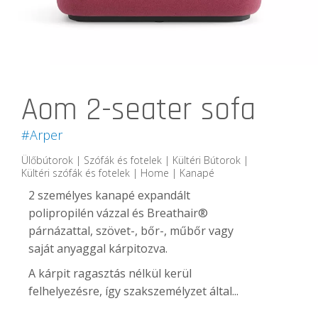
Aom 2-seater sofa
#Arper
Ülőbútorok | Szófák és fotelek | Kültéri Bútorok |
Kültéri szófák és fotelek | Home | Kanapé
2 személyes kanapé expandált
polipropilén vázzal és Breathair®
párnázattal, szövet-, bőr-, műbőr vagy
saját anyaggal kárpitozva.
A kárpit ragasztás nélkül kerül
felhelyezésre, így szakszemélyzet által...