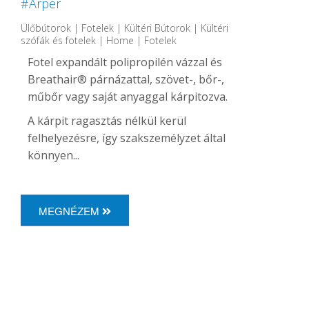
#Arper
Ülőbútorok | Fotelek | Kültéri Bútorok | Kültéri
szófák és fotelek | Home | Fotelek
Fotel expandált polipropilén vázzal és
Breathair® párnázattal, szövet-, bőr-,
műbőr vagy saját anyaggal kárpitozva.
A kárpit ragasztás nélkül kerül
felhelyezésre, így szakszemélyzet által
könnyen...
MEGNÉZEM