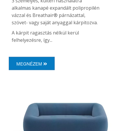
3 személyes, kültéri használatra
alkalmas kanapé expandált polipropilén
vázzal és Breathair® párnázattal,
szövet- vagy saját anyaggal kárpitozva.
A kárpit ragasztás nélkül kerül
felhelyezésre, így...
MEGNÉZEM