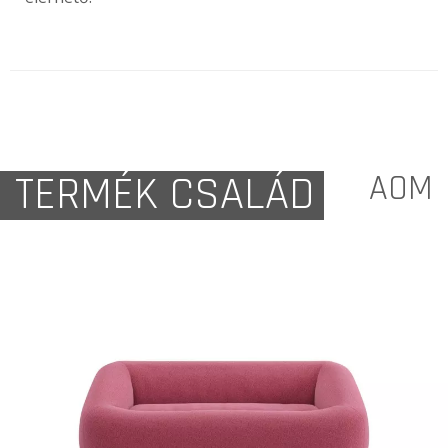
TERMÉK CSALÁD
AOM