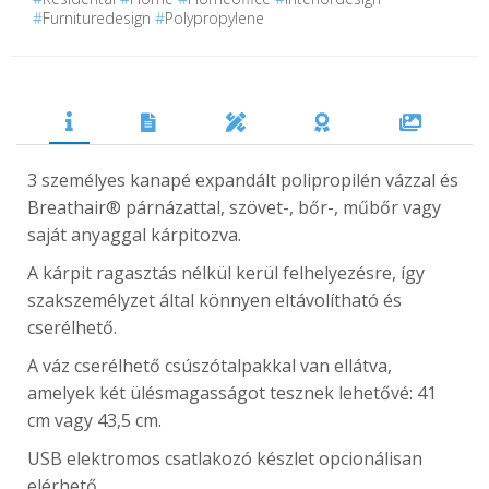
#
Furnituredesign
#
Polypropylene
3 személyes kanapé expandált polipropilén vázzal és
Breathair® párnázattal, szövet-, bőr-, műbőr vagy
saját anyaggal kárpitozva.
A kárpit ragasztás nélkül kerül felhelyezésre, így
szakszemélyzet által könnyen eltávolítható és
cserélhető.
A váz cserélhető csúszótalpakkal van ellátva,
amelyek két ülésmagasságot tesznek lehetővé: 41
cm vagy 43,5 cm.
USB elektromos csatlakozó készlet opcionálisan
elérhető.