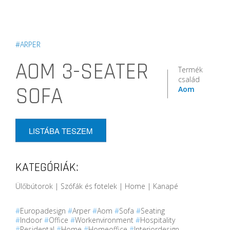
#ARPER
AOM 3-SEATER
Termék
család
SOFA
Aom
LISTÁBA TESZEM
KATEGÓRIÁK:
Ülőbútorok | Szófák és fotelek | Home | Kanapé
#
Europadesign
#
Arper
#
Aom
#
Sofa
#
Seating
#
Indoor
#
Office
#
Workenvironment
#
Hospitality
#
Residental
#
Home
#
Homeoffice
#
Interiordesign