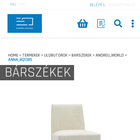
HU
|
EN
BELÉPÉS
|
REGISZTRÁCIÓ
HOME
TERMEKEK
ULOBUTOROK
BARSZEKEK
ANDREU_WORLD
>
>
>
>
>
ANNA_BQ1385
BÁRSZÉKEK