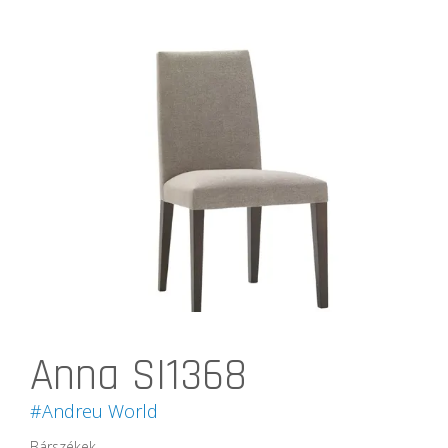
Anna SI1368
#Andreu World
Bárszékek