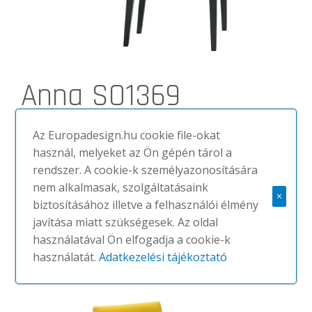
Anna SO1369
#Andreu World
Az Europadesign.hu cookie file-okat
Bárszékek
használ, melyeket az Ön gépén tárol a
Armchair with upholstered seat and backrest and
rendszer. A cookie-k személyazonosítására
solid beech wood frame. Low back, Wider
version.
nem alkalmasak, szolgáltatásaink
×
biztosításához illetve a felhasználói élmény
javítása miatt szükségesek. Az oldal
MEGNÉZEM
használatával Ön elfogadja a cookie-k
használatát.
Adatkezelési tájékoztató