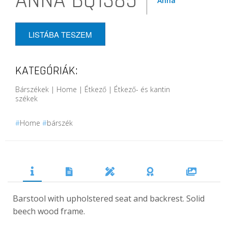
ANNA BQ1385
LISTÁBA TESZEM
KATEGÓRIÁK:
Bárszékek | Home | Étkező | Étkező- és kantin
székek
#
Home
#
bárszék
Barstool with upholstered seat and backrest. Solid
beech wood frame.