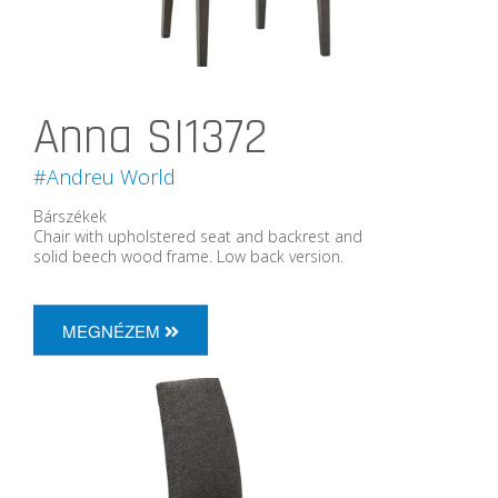
Anna SI1372
#Andreu World
Bárszékek
Chair with upholstered seat and backrest and
solid beech wood frame. Low back version.
MEGNÉZEM