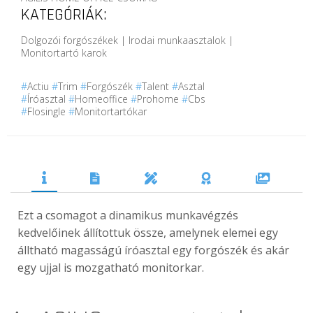
KATEGÓRIÁK:
Dolgozói forgószékek | Irodai munkaasztalok |
Monitortartó karok
#
Actiu
#
Trim
#
Forgószék
#
Talent
#
Asztal
#
Íróasztal
#
Homeoffice
#
Prohome
#
Cbs
#
Flosingle
#
Monitortartókar
Ezt a csomagot a dinamikus munkavégzés
kedvelőinek állítottuk össze, amelynek elemei egy
álltható magasságú íróasztal egy forgószék és akár
egy ujjal is mozgatható monitorkar.