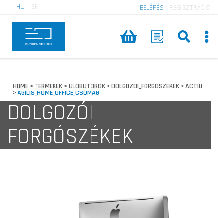
HU
|
EN
BELÉPÉS
|
REGISZTRÁCIÓ
HOME
TERMEKEK
ULOBUTOROK
DOLGOZOI_FORGOSZEKEK
ACTIU
>
>
>
>
AGILIS_HOME_OFFICE_CSOMAG
>
DOLGOZÓI
FORGÓSZÉKEK