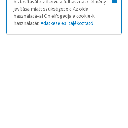
biztosításához illetve a felhasználói élmény
javítása miatt szükségesek. Az oldal
használatával Ön elfogadja a cookie-k
használatát.
Adatkezelési tájékoztató
Ofimat
#
ACTIU
NINCS