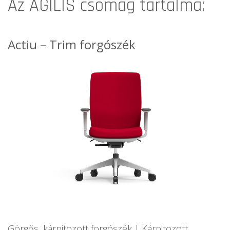
Az AGILIS csomag tartalma:
Actiu – Trim forgószék
Görgős, kárpitozott forgószék | Kárpitozott