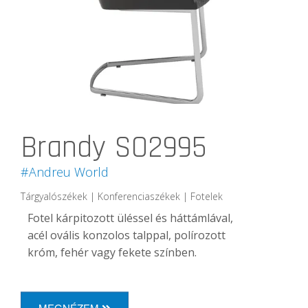
Brandy SO2995
#Andreu World
Tárgyalószékek | Konferenciaszékek | Fotelek
Fotel kárpitozott üléssel és háttámlával,
acél ovális konzolos talppal, polírozott
króm, fehér vagy fekete színben.
MEGNÉZEM