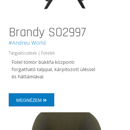
Brandy SO2997
#Andreu World
Tárgyalószékek | Fotelek
Fotel tömör bükkfa központi
forgatható talppal, kárpitozott üléssel
és háttámlával.
MEGNÉZEM