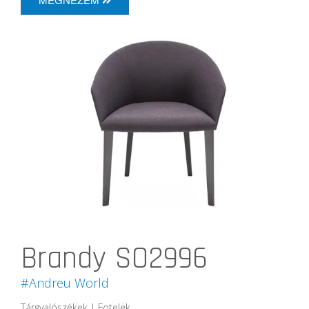
Brandy SO2996
#Andreu World
Tárgyalószékek | Fotelek