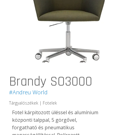
Brandy SO3000
#Andreu World
Tárgyalószékek | Fotelek
Fotel kárpitozott üléssel és alumínium
központi talppal, 5 görgővel,
forgatható és pneumatikus
magasságállítással.
Polírozott