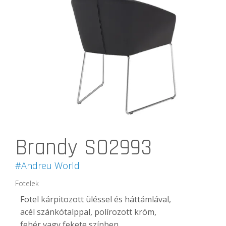
Brandy SO2993
#Andreu World
Fotelek
Fotel kárpitozott üléssel és háttámlával,
acél szánkótalppal, polírozott króm,
fehér vagy fekete színben.