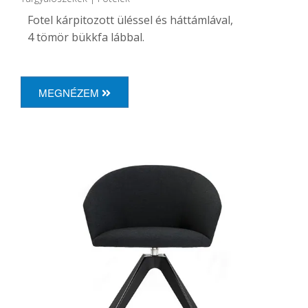
Fotel kárpitozott üléssel és háttámlával,
4 tömör bükkfa lábbal.
MEGNÉZEM