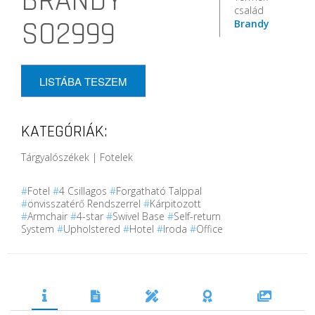
BRANDY
család
SO2999
Brandy
LISTÁBA TESZEM
KATEGÓRIÁK:
Tárgyalószékek | Fotelek
#
Fotel
#
4 Csillagos
#
Forgatható Talppal
#
önvisszatérő Rendszerrel
#
Kárpitozott
#
Armchair
#
4-star
#
Swivel Base
#
Self-return
System
#
Upholstered
#
Hotel
#
Iroda
#
Office