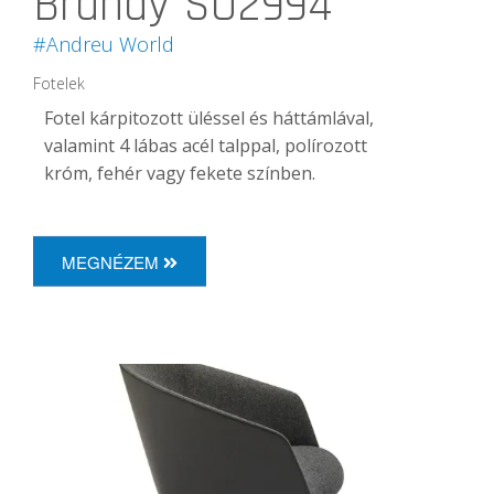
Brandy SO2994
#Andreu World
Fotelek
Fotel kárpitozott üléssel és háttámlával,
valamint 4 lábas acél talppal, polírozott
króm, fehér vagy fekete színben.
MEGNÉZEM