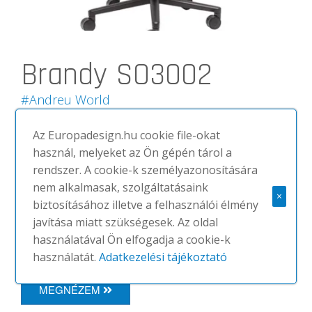
Brandy SO3002
#Andreu World
Tárgyalószékek | Fotelek
Az Europadesign.hu cookie file-okat
Fotel kárpitozott üléssel és Eco termo-
használ, melyeket az Ön gépén tárol a
polimer központi talppal, 5 görgővel,
rendszer. A cookie-k személyazonosítására
forgatható és pneumatikus
nem alkalmasak, szolgáltatásaink
×
magasságállítással, fekete színű
biztosításához illetve a felhasználói élmény
lábazattal.
Polírozott alumínium, fehér
javítása miatt szükségesek. Az oldal
vagy fekete színben kapható.
használatával Ön elfogadja a cookie-k
használatát.
Adatkezelési tájékoztató
MEGNÉZEM