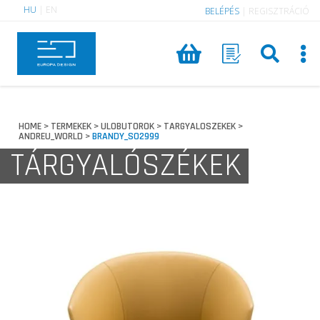
HU
|
EN
BELÉPÉS
|
REGISZTRÁCIÓ
HOME
TERMEKEK
ULOBUTOROK
TARGYALOSZEKEK
>
>
>
>
ANDREU_WORLD
BRANDY_SO2999
>
TÁRGYALÓSZÉKEK