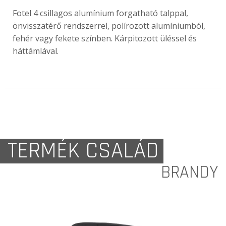
Fotel 4 csillagos alumínium forgatható talppal,
önvisszatérő rendszerrel, polírozott alumíniumból,
fehér vagy fekete színben.
Kárpitozott üléssel és
háttámlával.
TERMÉK CSALÁD
BRANDY