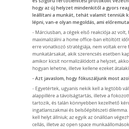
és szigorú fertőtlenítési protokollt vezet
hogy az új helyzet mindenkitől a gyors rea
leállítani a munkát, tehát valamit tenniük
lépni, van-e olyan megoldás, ami előremut
- Márciusban, a cégek első reakciója az volt,
maximalizálni a home office-ban eltöltött id
erre vonatkozó stratégiája, nem voltak erre 
munkatársakat, akik szerencsés esetben kapt
amikor kicsit normalizálódott a helyzet, akk
hogyan lehetne, illetve kellene ezeket átalakí
- Azt javaslom, hogy fókuszáljunk most azokr
- Egyetértek, ugyanis nekik kell a legtöbb v
alappillére a távolságtartás, illetve a fokoz
tartozik, és talán könnyebben kezelhető kérd
ingatlanszakmai és belsőépítészeti dilemma.
kell helyt állniuk; az egyik az önállóan vége
cellás, illetve az open space munkaállomások