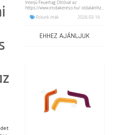
Interjú Feuertag Ottóval az
i
https://www.irodakereso.hu/ oldalán!Az...
Rólunk írták
2026-03-16
EHHEZ AJÁNLJUK
s
az
ndet