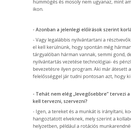
hümmögés és mosoly nem ugyanaz, mint amik
ikon.
- Azonban a jelenlegi előírások szerint korl
- Vagy legalábbis nyilvántartani a résztvev
el kell kerülnünk, hogy spontán még hárma
tárgyalóban hárman vannak, semmi gond, de 
nyilvántartás vezetése technológiai- és pé
bevezetésre ilyen program. Aki már átesett a
felelősséggel jár tudni pontosan azt, hogy ki 
- Tehát nem elég „levegősebbre” tervezi a 
kell tervezni, szervezni?
- Igen, a tereket és a munkát is irányítani, 
hangoztatott elveknek, mely szerint a kollab
helyzetben, például a rotációs munkarendnél 