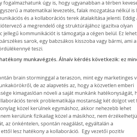
gy fogalmazhatunk úgy is, hogy ugyanabban a térben keves
gyszerű a matematikai levezetés, falak mozgatása nélkül is 
ikációs és a kollaborációs terek átalakítása jelenti. Eddig 
iótervező a megrendelő cég struktúrájához igazítva olyan
oc jellegű kommunikációt is támogatja a cégen belül. Ez lehet
 bárszékes sarok, egy babzsákos kisszoba vagy bármi, ami a
ördülékennyé teszi.
 hatékony munkavégzés. Álnaív kérdés következik: ez mi
pontán brain storminggal a teraszon, mint egy marketinges 
unkakörökről, de az alapvetés az, hogy a közvetlen emberi
ége kimagaslóan növeli a saját munkánk hatékonyságát, h
 kollaborációs terek problematikája mostanság két dolgot vet f
szonylag közel kerülnek egymáshoz, akkor nehezebb lehet
a nem kerülünk fizikailag közel a másikhoz, nem érzékelhetjü
t, az önkéntelen, spontán reagálást, egyáltalán a
ttől lesz hatékony a kollaboráció. Egy vezetői pozitív