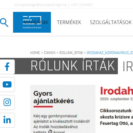
europadesign@europadesign.hu | +36 1 274 0001
MÁRKÁINK
TERMÉKEK
SZOLGÁLTATÁSOK
HOME
CIKKEK
ROLUNK_IRTAK
IRODAHAZ_KORONAVIRUS_I
>
>
>
RÓLUNK ÍRTÁK
I