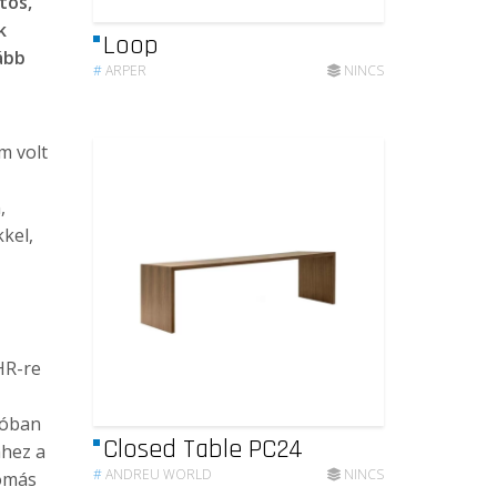
tos,
k
Loop
ább
#
ARPER
NINCS
m volt
,
kel,
HR-re
ióban
Closed Table PC24
hhez a
#
ANDREU WORLD
NINCS
lomás