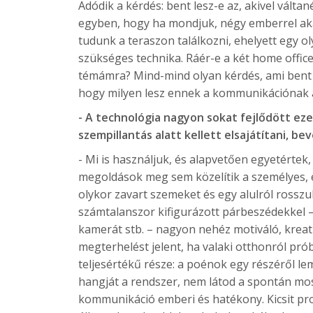
Adódik a kérdés: bent lesz-e az, akivel vált
egyben, hogy ha mondjuk, négy emberrel aka
tudunk a teraszon találkozni, ehelyett egy o
szükséges technika. Ráér-e a két home office
témámra? Mind-mind olyan kérdés, ami bent 
hogy milyen lesz ennek a kommunikációnak 
- A technológia nagyon sokat fejlődött eze
szempillantás alatt kellett elsajátítani, bev
- Mi is használjuk, és alapvetően egyetérte
megoldások meg sem közelítik a személyes, 
olykor zavart szemeket és egy alulról rossz
számtalanszor kifigurázott párbeszédekkel – 
kamerát stb. – nagyon nehéz motiváló, kreati
megterhelést jelent, ha valaki otthonról pró
teljesértékű része: a poénok egy részéről le
hangját a rendszer, nem látod a spontán mos
kommunikáció emberi és hatékony. Kicsit pro