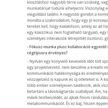
kiosztáshoz nagyobb térre van szükség, va
munkatársat tudunk elhelyezni. Viszonylag e
megoldást találni. A nagyobb gondot a kommun
mondta a szakirodalom, hogy egy jó koncepc
tereket kell, hogy kialakítson, amely az ad h
egy klasszikus nem foglalható tárgyaló, egy
személyes interakciók létrejöttét ösztönzi, g
- Fókusz-munka plusz kollaboráció egyenlő
cégtípusra érvényes?
- Nyilván egy könyvelő kevesebb időt tölt s
egy projektvezető, nem beszélve a kreatív m
kommunikáció hatékonysága és eredményess
visszajelzést is kapunk és új ötleteket is. A
több ember személyesen találkozik, akik vi
betartani a távolságtartás szabályait. Ám, h
másik testbeszédét, az ajkak finom rándulásá
metakommunikációt. És ez baj, hiszen éppen e