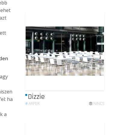
ebb
lehet
azt
ett
nden
vagy
iszen
Dizzie
el: ha
#
ARPER
NINCS
k a