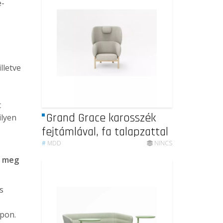
e-
lletve
t
Grand Grace karosszék
ilyen
fejtámlával, fa talapzattal
#
MDD
NINCS
s meg
s
apon.