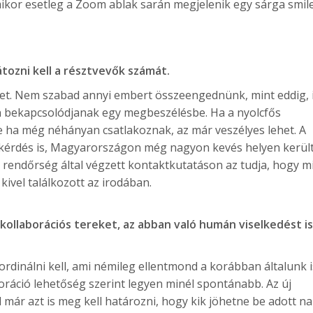
or esetleg a Zoom ablak sarán megjelenik egy sárga smil
átozni kell a résztvevők számát.
őket. Nem szabad annyi embert összeengednünk, mint eddig, i
n bekapcsolódjanak egy megbeszélésbe. Ha a nyolcfős
ha még néhányan csatlakoznak, az már veszélyes lehet. A
nzkérdés is, Magyarországon még nagyon kevés helyen kerül
 rendőrség által végzett kontaktkutatáson az tudja, hogy m
kivel találkozott az irodában.
kollaborációs tereket, az abban való humán viselkedést i
koordinálni kell, ami némileg ellentmond a korábban általunk i
oráció lehetőség szerint legyen minél spontánabb. Az új
már azt is meg kell határozni, hogy kik jöhetne be adott n