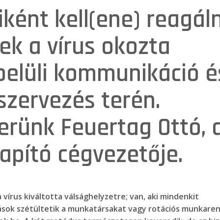
ként kell(ene) reagáln
ek a vírus okozta
 belüli kommunikáció é
zervezés terén.
erünk Feuertag Ottó, 
apító cégvezetője.
írus kiváltotta válsághelyzetre; van, aki mindenkit
mások szétültetik a munkatársakat vagy rotációs munkare