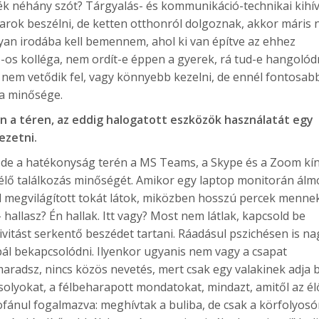
anék néhány szót? Tárgyalás- és kommunikáció-technikai kihív
rok beszélni, de ketten otthonról dolgoznak, akkor máris
lyan irodába kell bemennem, ahol ki van építve az ehhez
-os kolléga, nem ordít-e éppen a gyerek, rá tud-e hangolód
nem vetődik fel, vagy könnyebb kezelni, de ennél fontosab
a minősége.
n a téren, az eddig halogatott eszközök használatát egy
ezetni.
k, de a hatékonyság terén a MS Teams, a Skype és a Zoom kín
élő találkozás minőségét. Amikor egy laptop monitorán álm
ul megvilágított tokát látok, miközben hosszú percek mennek
hallasz? Én hallak. Itt vagy? Most nem látlak, kapcsold be
vitást serkentő beszédet tartani. Ráadásul pszichésen is na
bál bekapcsolódni. Ilyenkor ugyanis nem vagy a csapat
maradsz, nincs közös nevetés, mert csak egy valakinek adja 
olyokat, a félbeharapott mondatokat, mindazt, amitől az él
fánul fogalmazva: meghívtak a buliba, de csak a körfolyos