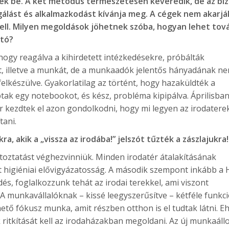
nek be. A két metódus természetesen keveredik, de az biz
gálást és alkalmazkodást kívánja meg. A cégek nem akarjá
 kell. Milyen megoldások jöhetnek szóba, hogyan lehet tov
ató?
 hogy reagálva a kihirdetett intézkedésekre, próbálták
őt, illetve a munkát, de a munkaadók jelentős hányadának ne
felkészülve. Gyakorlatilag az történt, hogy hazaküldték a
ak egy notebookot, és kész, probléma kipipálva. Áprilisban
or kezdtek el azon gondolkodni, hogy mi legyen az irodaterek
tani.
a, akik a „vissza az irodába!” jelszót tűzték a zászlajukra!
áltoztatást véghezvinniük. Minden irodatér átalakításának
ott higiéniai elővigyázatosság. A második szempont inkább a 
és, foglalkozzunk tehát az irodai terekkel, ami viszont
 A munkavállalóknak – kissé leegyszerűsítve – kétféle funkc
zhető fókusz munka, amit részben otthon is el tudtak látni. E
 ritkítását kell az irodaházakban megoldani. Az új munkaál