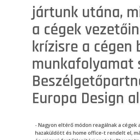
jártunk utána, mi
a cégek vezetőin
krízisre a cégen
munkafolyamat s
Beszélgetőpartn
Europa Design al
-
Nagyon eltérő módon reagálnak a cégek a v
hazaküldött és home office-t rendelt el, 