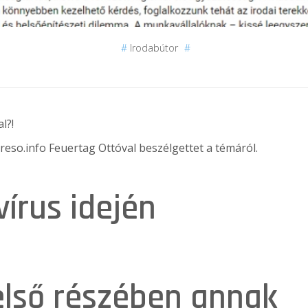
#
Irodabútor
#
l?!
reso.info
Feuertag Ottóval beszélgettet a témáról.
írus idején
első részében annak