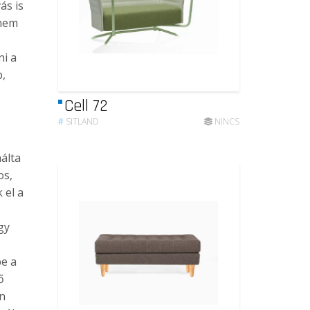
ás is
 nem
ni a
b,
Cell 72
#
SITLAND
NINCS
álta
os,
 el a
gy
be a
ő
ón