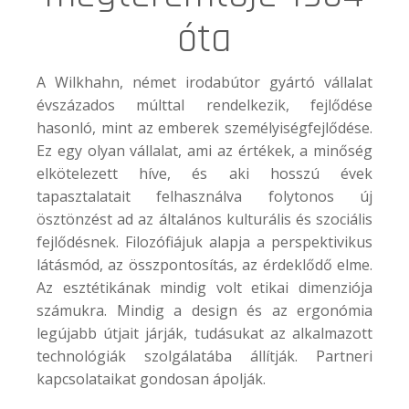
óta
A
Wilkhahn
, német irodabútor gyártó vállalat
évszázados múlttal rendelkezik, fejlődése
hasonló, mint az emberek személyiségfejlődése.
Ez egy olyan vállalat, ami az értékek, a minőség
elkötelezett híve, és aki hosszú évek
tapasztalatait felhasználva folytonos új
ösztönzést ad az általános kulturális és szociális
fejlődésnek. Filozófiájuk alapja a perspektivikus
látásmód, az összpontosítás, az érdeklődő elme.
Az esztétikának mindig volt etikai dimenziója
számukra. Mindig a design és az ergonómia
legújabb útjait járják, tudásukat az alkalmazott
technológiák szolgálatába állítják. Partneri
kapcsolataikat gondosan ápolják.