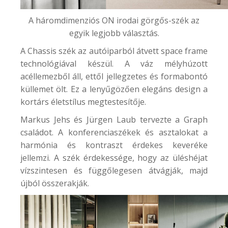
A háromdimenziós ON irodai görgős-szék az
egyik legjobb választás.
A
Chassis
szék az autóiparból átvett space frame
technológiával készül. A váz mélyhúzott
acéllemezből áll, ettől jellegzetes és formabontó
küllemet ölt. Ez a lenyűgözően elegáns design a
kortárs életstílus megtestesítője.
Markus Jehs és Jürgen Laub tervezte a Graph
családot. A konferenciaszékek és asztalokat a
harmónia és kontraszt érdekes keveréke
jellemzi. A szék érdekessége, hogy az üléshéjat
vízszintesen és függőlegesen átvágják, majd
újból összerakják.