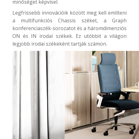
minőséget képvisel.
Legfrissebb innovációik között meg kell említeni
a multifunkciós
Chassis szék
et, a
Graph
konferenciaszék
-sorozatot és a
háromdimenziós
ON
és IN irodai székek. Ez utóbbit a világon
legjobb irodai székeként tartják számon.