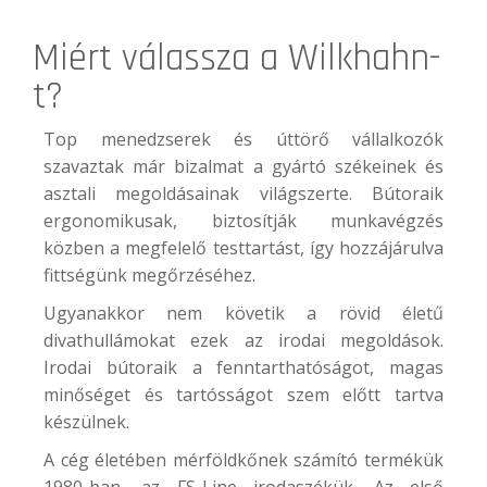
Miért válassza a
Wilkhahn
-
t?
Top menedzserek és úttörő vállalkozók
szavaztak már bizalmat a gyártó székeinek és
asztali megoldásainak világszerte. Bútoraik
ergonomikusak, biztosítják munkavégzés
közben a megfelelő testtartást, így hozzájárulva
fittségünk megőrzéséhez.
Ugyanakkor nem követik a rövid életű
divathullámokat ezek az irodai megoldások.
Irodai bútoraik a fenntarthatóságot, magas
minőséget és tartósságot szem előtt tartva
készülnek.
A cég életében mérföldkőnek számító termékük
1980-ban, az
FS-Line irodaszék
ük. Az első