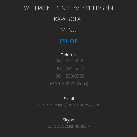
WELLPOINT RENDEZVÉNYHELYSZÍN
KAPCSOLAT
MENU
ESHOP
Telefon
+36 1 274-0001
+36 1 394-6232
+36 1 200-9998
+36 1 200-8428(fax)
Email
europadesign@europadesign.hu
Skype
europadesignhungary