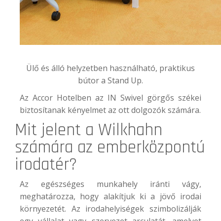
Ülő és álló helyzetben használható, praktikus
bútor a Stand Up.
Az
Accor Hotel
ben az IN Swivel görgős székei
biztosítanak kényelmet az ott dolgozók számára.
Mit jelent a Wilkhahn
számára az emberközpontú
irodatér?
Az egészséges munkahely iránti vágy,
meghatározza, hogy alakítjuk ki a jövő irodai
környezetét. Az irodahelyiségek szimbolizálják
egy vállalat vagy szervezet arculatát, amelyet