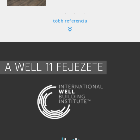
több referencia
A WELL 11 FEJEZETE