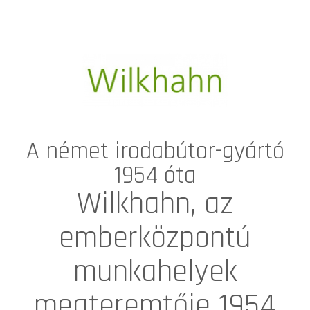
A német irodabútor-gyártó
1954 óta
Wilkhahn, az
emberközpontú
munkahelyek
megteremtője 1954