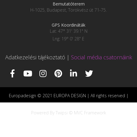
Bemutatóterem
H-1025, Budapest, Törökvész út 71-75.
GPS Koordináták
Lat: 47° 31' 39.1" N
Lng: 19° 0' 28" E
Adatkezelési tájékoztató
|
Social média csatornáink
Europadesign © 2021 EUROPA DESIGN | All rights reserved |
Powered By Twipsi © MVC Framework