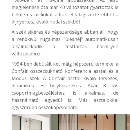
megjelenése óta már 40 változatot gyártottak le
belőle és milliókat adtak el világszerte ebből a
díjnyertes, kiváló irodai székből.
A szék sikeres és népszerűsége abban áll, hogy
a rendkívül rugalmas "üléshéj" automatikusan
alkalmazkodik a testtartás bármilyen
változásához.
1994-ben debütált két máig népszerű terméke, a
Confair összecsukható konferencia asztal
és a
Modus szék
. A Confair asztal kiváló tervezés,
dinamikus és helytakarékos. Akár 8 fős
csoportmegbeszéléshez is alkalmas, de
használható egyedül is. Más asztalokkal
egyszerűen összekapcsolható.