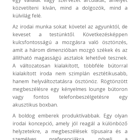
közvetíteni kíván, mind a dolgozók, mind a
külvilág felé.
Az irodai munka sokat követel az agyunktól, de
keveset a testünktől. Következésképpen
kulcsfontosságú a mozgásra való ösztönzés,
amit a három dimenzióban mozgó székek és az
állítható magasságú asztalok lehetővé tesznek.
A változatosan kialakított, többféle bútorral
kialakított iroda nem szimplán esztétikusabb,
hanem helyváltoztatásra ösztönöz. Rögtönzött
megbeszélésre egy kényelmes lounge bútoron
vagy fontos telefonbeszélgetésre egy
akusztikus boxban.
A boldog emberek produktívabbak. Egy olyan
irodai koncepció, amely jól reagál a különböző
helyzetekre, a megbeszélések típusaira és a
személyes preferenciákra, növeli a