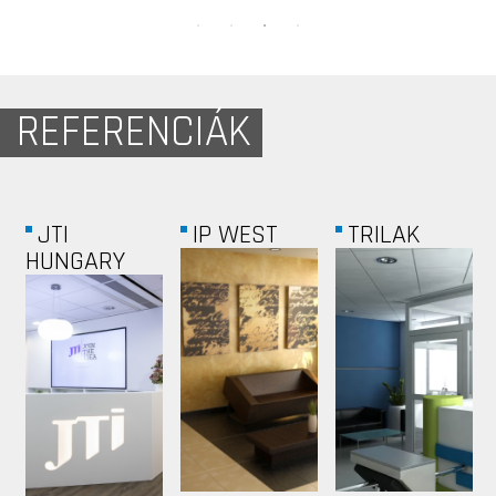
REFERENCIÁK
ÁRKÁD
INDOTEK
RÓMAI
PÉCS
TENISZ...