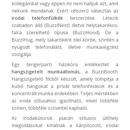
kollégáinkat vagy éppen mi nem halljuk azt, amit
nekünk mondanak. Ezért célszerű választás az
irodai telefonfülkék
beszerzése. Létezik
szabadon álló (
BuzziNest
) illetve helytakarékos,
falra szerelhető típusa (
BuzziHood
). De a
BuzziHug
, mely takaróként ölel körbe, szintén a
nyugodt telefonálást, illetve munkavégzést
szolgálja.
Egy tengerparti házikóra emlékeztet a
hangszigetelt munkaállomás,
a
BuzziBooth
.
Hangszigetelő filcből készült, amely tompítja a
külső hangokat a privát telefonhívások és a
koncentrált munka érdekében. Teljes mértékben
az iroda stílusához igazítható, mivel többféle
színen, többféle szövettel kapható.
Az irodabútorok piacán stílusos ülőhely
megoldásokat kínálnak a kárpitozott, irodai