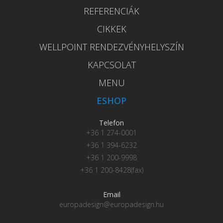
REFERENCIÁK
CIKKEK
WELLPOINT RENDEZVÉNYHELYSZÍN
KAPCSOLAT
MENU
ESHOP
Telefon
+36 1 274-0001
+36 1 394-6232
+36 1 200-9998
+36 1 200-8428(fax)
Email
europadesign@europadesign.hu