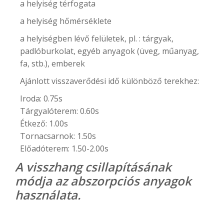
a helyiség térfogata
a helyiség hőmérséklete
a helyiségben lévő felületek, pl. : tárgyak,
padlóburkolat, egyéb anyagok (üveg, műanyag,
fa, stb.), emberek
Ajánlott visszaverődési idő különböző terekhez:
Iroda: 0.75s
Tárgyalóterem: 0.60s
Étkező: 1.00s
Tornacsarnok: 1.50s
Előadóterem: 1.50-2.00s
A visszhang csillapításának
módja az abszorpciós anyagok
használata.