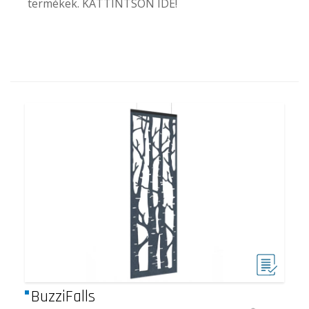
termékek. KATTINTSON
IDE
!
BuzziFalls