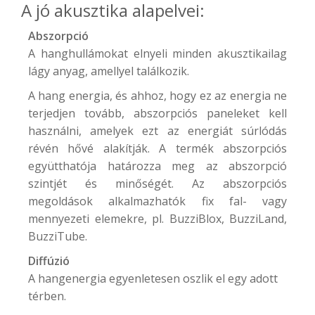
A jó akusztika alapelvei:
Abszorpció
A hanghullámokat elnyeli minden akusztikailag
lágy anyag, amellyel találkozik.
A hang energia, és ahhoz, hogy ez az energia ne
terjedjen tovább, abszorpciós paneleket kell
használni, amelyek ezt az energiát súrlódás
révén hővé alakítják. A termék abszorpciós
együtthatója határozza meg az abszorpció
szintjét és minőségét. Az abszorpciós
megoldások alkalmazhatók fix fal- vagy
mennyezeti elemekre, pl.
BuzziBlox
,
BuzziLand
,
BuzziTube
.
Diffúzió
A hangenergia egyenletesen oszlik el egy adott
térben.