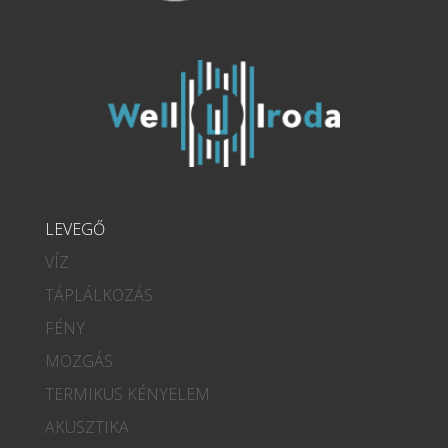
LEVEGŐ
VÍZ
TÁPLÁLKOZÁS
FÉNY
MOZGÁS
TERMIKUS KÉNYELEM
AKUSZTIKA