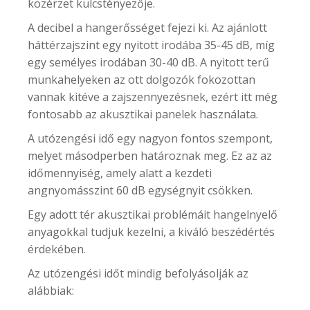
közérzet kulcstényezője.
A decibel a hangerősséget fejezi ki. Az ajánlott
háttérzajszint egy nyitott irodába 35-45 dB, míg
egy semélyes irodában 30-40 dB. A nyitott terű
munkahelyeken az ott dolgozók fokozottan
vannak kitéve a zajszennyezésnek, ezért itt még
fontosabb az akusztikai panelek használata.
A utózengési idő egy nagyon fontos szempont,
melyet másodperben határoznak meg. Ez az az
időmennyiség, amely alatt a kezdeti
angnyomásszint 60 dB egységnyit csökken.
Egy adott tér akusztikai problémáit hangelnyelő
anyagokkal tudjuk kezelni, a kiváló beszédértés
érdekében.
Az utózengési időt mindig befolyásolják az
alábbiak: