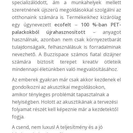
specializálódott, ám a munkahelyek mellett
szeretnének újszerû megoldásokkal szolgálni az
otthonaink számára is. Termékeikhez kizárólag
egy úgynevezett
ecofelt
–
100 %-ban PET-
palackokból újrahasznosított
– anyagot
használnak, azonban nem csak környezetbarát
tulajdonságaik, felhasználásuk is forradalminak
nevezhetõ. A
Buzzispace
számos fiatal dizájner
számára biztosít terepet kreatív ötleteik
mindennapi életünkben való megvalósításához.
Az emberek gyakran már csak akkor kezdenek el
gondolkozni az akusztikai megoldásokon,
amikor tényleges problémát tapasztalnak a
helyiségben. Holott az akusztikának a tervezési
folyamat részét kell képeznie már a kezdetektől
fogja.
A csend, nem luxus! A teljesítmény és a jó