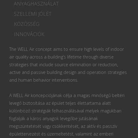
ANYAGHASZNÁLAT
SZELLEMI JÓLÉT
KÖZÖSSÉG
INNOVÁCIÓK
The WELL Air concept aims to ensure high levels of indoor
air quality across a building’s lifetime through diverse
strategies that include source elimination or reduction,
active and passive building design and operation strategies
and human behavior interventions.
A WELL Air koncepciójának célja a magas minőségű beltéri
levegő biztosítása az épület teljes élettartama alatt
különböző stratégiák felhasználásával melyek magukban
foglalják a káros anyagok levegőbe jutásának
megszüntetését vagy csökkentését, az aktív és passzív
épülettervezést és üzemeltetést, valamint az emberi