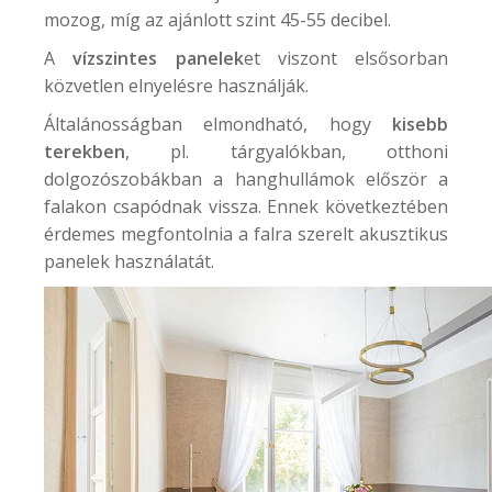
mozog, míg az ajánlott szint 45-55 decibel.
A
vízszintes panelek
et viszont elsősorban
közvetlen elnyelésre használják.
Általánosságban elmondható, hogy
kisebb
terekben
, pl. tárgyalókban, otthoni
dolgozószobákban a hanghullámok először a
falakon csapódnak vissza. Ennek következtében
érdemes megfontolnia a falra szerelt akusztikus
panelek használatát.