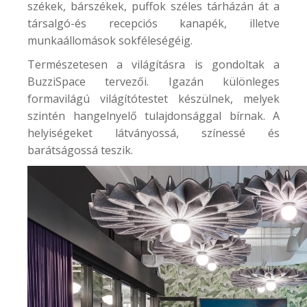
székek, bárszékek, puffok széles tárházán át a
társalgó-és recepciós kanapék, illetve
munkaállomások sokféleségéig.
Természetesen a világításra is gondoltak a
BuzziSpace tervezői. Igazán különleges
formavilágú világítótestet készülnek, melyek
szintén hangelnyelő tulajdonsággal bírnak. A
helyiségeket látványossá, színessé és
barátságossá teszik.