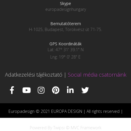
Skype
europadesignhungary
Bemutatóterem
H-1025, Budapest, Törökvész út 71-75.
GPS Koordináták
Lat: 47° 31' 39.1" N
Lng: 19° 0' 28" E
Adatkezelési tájékoztató
|
Social média csatornáink
Europadesign © 2021 EUROPA DESIGN | All rights reserved |
Powered By Twipsi © MVC Framework