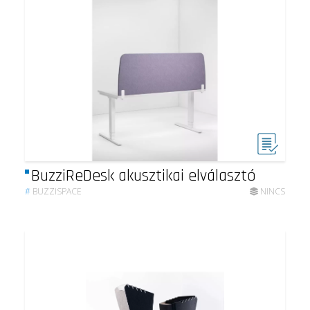
BuzziReDesk akusztikai elválasztó
#
BUZZISPACE
NINCS