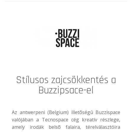
Stílusos zajcsökkentés a
Buzzipsace-el
Az antwerpeni (Belgium) illetõségû Buzzispace
valójában a Tecnospace cég kreatív részlege,
amely irodák belsõ falaira, térelválasztóira