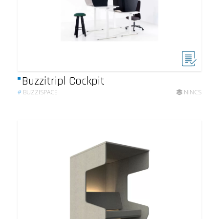
Buzzitripl Cockpit
#
BUZZISPACE
NINCS