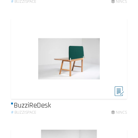
#
BUZZISPACE
NINCS
BuzziReDesk
#
BUZZISPACE
NINCS