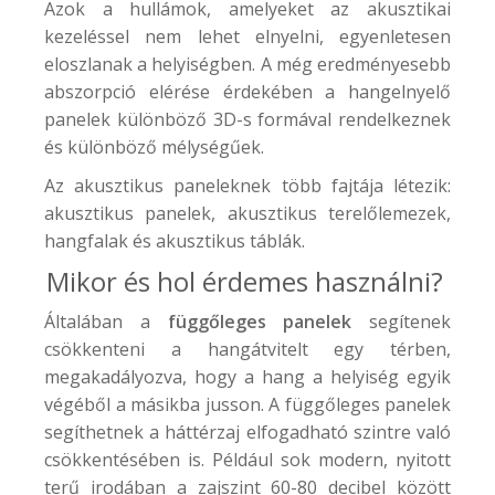
Azok a hullámok, amelyeket az akusztikai
kezeléssel nem lehet elnyelni, egyenletesen
eloszlanak a helyiségben. A még eredményesebb
abszorpció elérése érdekében a hangelnyelő
panelek különböző 3D-s formával rendelkeznek
és különböző mélységűek.
Az akusztikus paneleknek több fajtája létezik:
akusztikus panelek, akusztikus terelőlemezek,
hangfalak és akusztikus táblák.
Mikor és hol érdemes használni?
Általában a
függőleges panelek
segítenek
csökkenteni a hangátvitelt egy térben,
megakadályozva, hogy a hang a helyiség egyik
végéből a másikba jusson. A függőleges panelek
segíthetnek a háttérzaj elfogadható szintre való
csökkentésében is. Például sok modern, nyitott
terű irodában a zajszint 60-80 decibel között