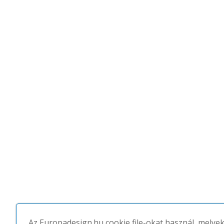
Az Europadesign.hu cookie file-okat használ, melye