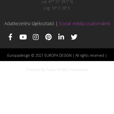
Lat: 47° 31' 39.1" N
Lng: 19° 0' 28" E
Adatkezelési tájékoztató
|
Social média csatornáink
Europadesign © 2021 EUROPA DESIGN | All rights reserved |
Powered By Twipsi © MVC Framework