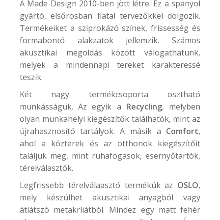
A
Made Design
2010-ben jött létre. Ez a spanyol
gyártó, elsőrosban fiatal tervezőkkel dolgozik.
Termékeiket a sziprokázó színek, frissesség és
formabontó alakzatok jellemzik. Számos
akusztikai megoldás között válogathatunk,
melyek a mindennapi tereket karakteressé
teszik.
Két nagy termékcsoporta osztható
munkásságuk. Az egyik a
Recycling
, melyben
olyan munkahelyi kiegészítők találhatók, mint az
újrahasznosító tartályok. A másik a
Comfort
,
ahol a közterek és az otthonok kiegészítőit
találjuk meg, mint ruhafogasok, esernyőtartók,
térelválasztók.
Legfrissebb térelválaasztó termékük az
OSLO
,
mely készülhet akusztikai anyagból vagy
átlátszó metakrliátból. Mindez egy matt fehér