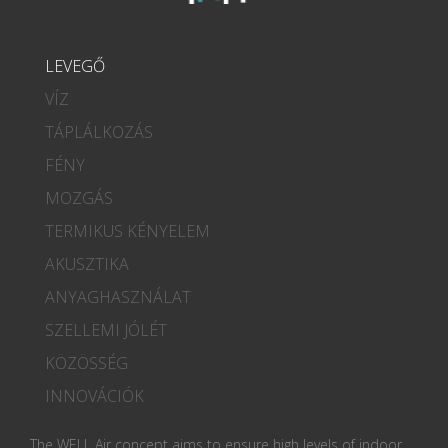
LEVEGŐ
VÍZ
TÁPLÁLKOZÁS
FÉNY
MOZGÁS
TERMIKUS KÉNYELEM
AKUSZTIKA
ANYAGHASZNÁLAT
SZELLEMI JÓLÉT
KÖZÖSSÉG
INNOVÁCIÓK
The WELL Air concept aims to ensure high levels of indoor