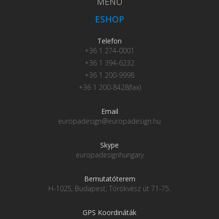
MENU
ESHOP
Telefon
+36 1 274-0001
+36 1 394-6232
+36 1 200-9998
+36 1 200-8428(fax)
Email
europadesign@europadesign.hu
Skype
europadesignhungary
Bemutatóterem
H-1025, Budapest, Törökvész út 71-75.
GPS Koordináták