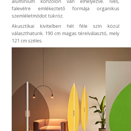
aluminium konzolon van elhelyezve. Íves,
falevélre emlékeztető formája organikus
szemléletmódot tükröz.
Akusztikai kivitelben hét féle szín közül
választhatunk. 190 cm magas térelválasztó, mely
121 cm széles.