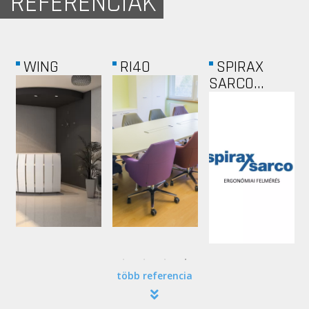
REFERENCIÁK
ARM
NATIONAL...
KONDITEREM
HUNGARY
több referencia