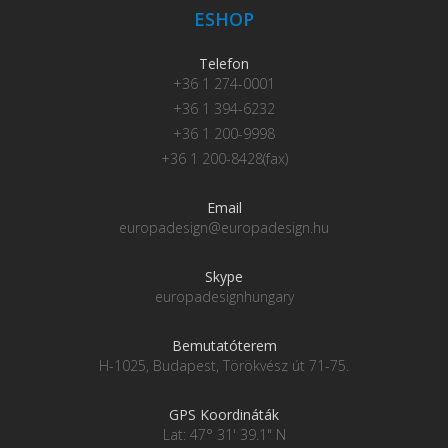
ESHOP
Telefon
+36 1 274-0001
+36 1 394-6232
+36 1 200-9998
+36 1 200-8428(fax)
Email
europadesign@europadesign.hu
Skype
europadesignhungary
Bemutatóterem
H-1025, Budapest, Törökvész út 71-75.
GPS Koordináták
Lat: 47° 31' 39.1" N