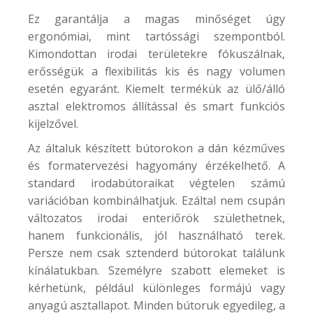
Ez garantálja a magas minőséget úgy
ergonómiai, mint tartóssági szempontból.
Kimondottan irodai területekre fókuszálnak,
erősségük a flexibilitás kis és nagy volumen
esetén egyaránt. Kiemelt termékük az ülő/álló
asztal elektromos állítással és smart funkciós
kijelzővel.
Az általuk készített bútorokon a dán kézműves
és formatervezési hagyomány érzékelhető. A
standard irodabútoraikat végtelen számú
variációban kombinálhatjuk. Ezáltal nem csupán
változatos irodai enteriőrök születhetnek,
hanem funkcionális, jól használható terek.
Persze nem csak sztenderd bútorokat találunk
kínálatukban. Személyre szabott elemeket is
kérhetünk, például különleges formájú vagy
anyagú asztallapot. Minden bútoruk egyedileg, a