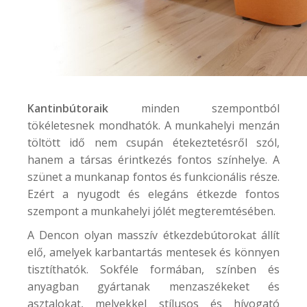
Kantinbútoraik
minden szempontból
tökéletesnek mondhatók. A munkahelyi menzán
töltött idő nem csupán étekeztetésről szól,
hanem a társas érintkezés fontos színhelye. A
szünet a munkanap fontos és funkcionális része.
Ezért a nyugodt és elegáns étkezde fontos
szempont a munkahelyi jólét megteremtésében.
A Dencon olyan masszív étkezdebútorokat állít
elő, amelyek karbantartás mentesek és könnyen
tisztíthatók. Sokféle formában, színben és
anyagban gyártanak menzaszékeket és
asztalokat, melyekkel stílusos és hívogató