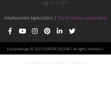
Lng: 19° 0' 28" E
Adatkezelési tájékoztató
|
Social média csatornáink
Europadesign © 2021 EUROPA DESIGN | All rights reserved |
Powered By Twipsi © MVC Framework