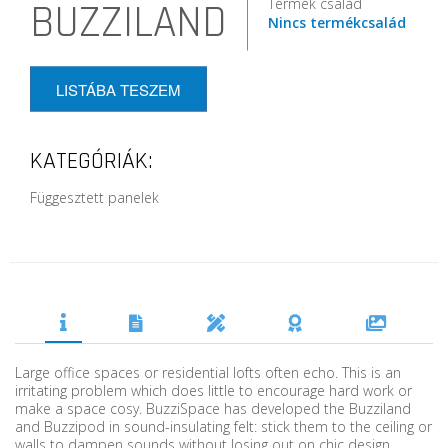
Termék család
BUZZILAND
Nincs termékcsalád
LISTÁBA TESZEM
KATEGÓRIÁK:
Függesztett panelek
Large office spaces or residential lofts often echo. This is an
irritating problem which does little to encourage hard work or
make a space cosy. BuzziSpace has developed the Buzziland
and Buzzipod in sound-insulating felt: stick them to the ceiling or
walls to dampen sounds without losing out on chic design.