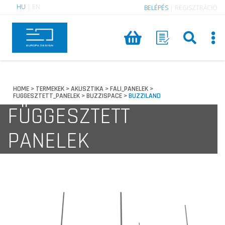
HU
|
EN
BELÉPÉS
|
REGISZTRÁCIÓ
HOME
TERMEKEK
AKUSZTIKA
FALI_PANELEK
>
>
>
>
FUGGESZTETT_PANELEK
BUZZISPACE
BUZZILAND
>
>
FÜGGESZTETT
PANELEK