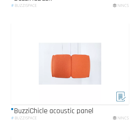
#
BUZZISPACE
NINCS
BuzziChicle acoustic panel
#
BUZZISPACE
NINCS