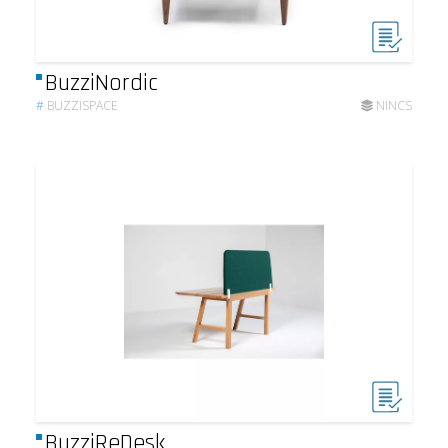
BuzziNordic
#
BUZZISPACE
NINCS
BuzziReDesk