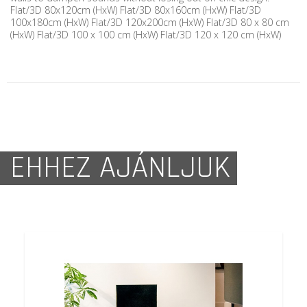
Flat/3D 80x120cm (HxW) Flat/3D 80x160cm (HxW) Flat/3D
100x180cm (HxW) Flat/3D 120x200cm (HxW) Flat/3D 80 x 80 cm
(HxW) Flat/3D 100 x 100 cm (HxW) Flat/3D 120 x 120 cm (HxW)
EHHEZ AJÁNLJUK