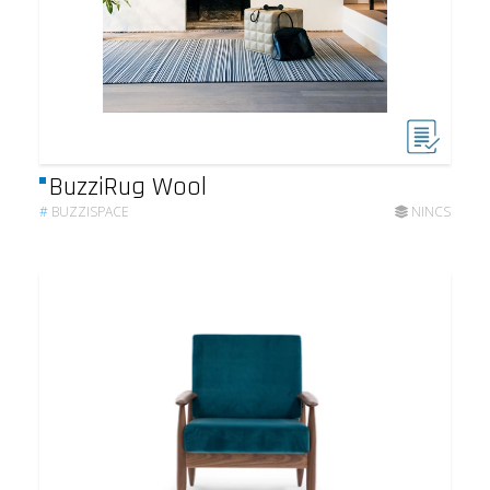
BuzziRug Wool
#
BUZZISPACE
NINCS