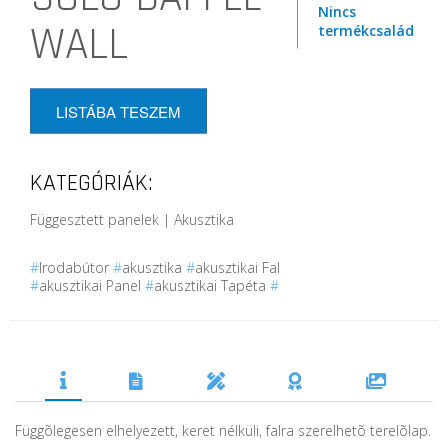
Nincs
WALL
termékcsalád
LISTÁBA TESZEM
KATEGÓRIÁK:
Függesztett panelek | Akusztika
#
Irodabútor
#
akusztika
#
akusztikai Fal
#
akusztikai Panel
#
akusztikai Tapéta
#
Függõlegesen elhelyezett, keret nélküli, falra szerelhetõ terelõlap.