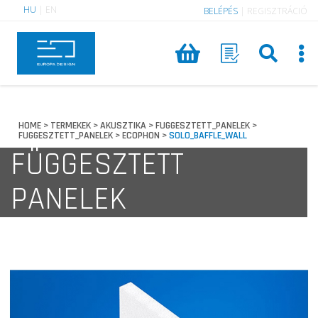
HU
|
EN
BELÉPÉS
|
REGISZTRÁCIÓ
HOME
TERMEKEK
AKUSZTIKA
FUGGESZTETT_PANELEK
>
>
>
>
FUGGESZTETT_PANELEK
ECOPHON
SOLO_BAFFLE_WALL
>
>
FÜGGESZTETT
PANELEK