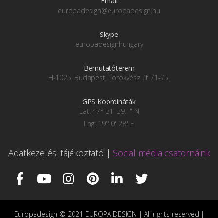
Email
europadesign@europadesign.hu
Skype
europadesignhungary
Bemutatóterem
H-1025, Budapest, Törökvész út 71-75.
GPS Koordináták
Lat: 47° 31' 39.1" N
Lng: 19° 0' 28" E
Adatkezelési tájékoztató
|
Social média csatornáink
Europadesign © 2021 EUROPA DESIGN | All rights reserved |