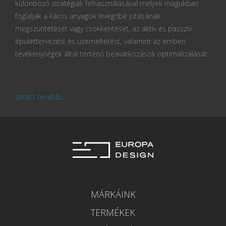
különböző stratégiák felhasználásával melyek magukban
foglalják a káros anyagok levegőbe jutásának
megszüntetését vagy csökkentését, az aktív és passzív
épülettervezést és üzemeltetést, valamint az emberi
tevékenységek által történő beavatkozások optimalizálását.
olvass tovább...
MÁRKÁINK
TERMÉKEK