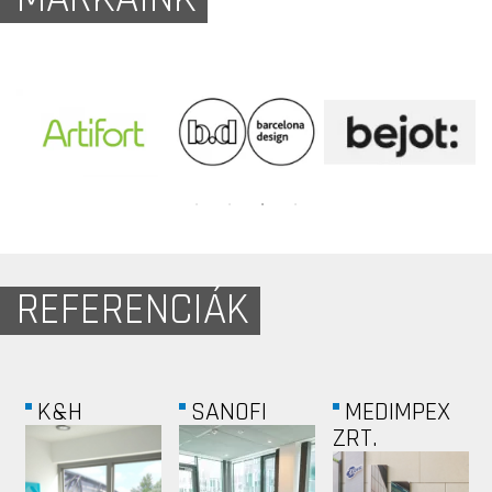
REFERENCIÁK
RTL
NAV N GO
ALPHAGONN
KFT.