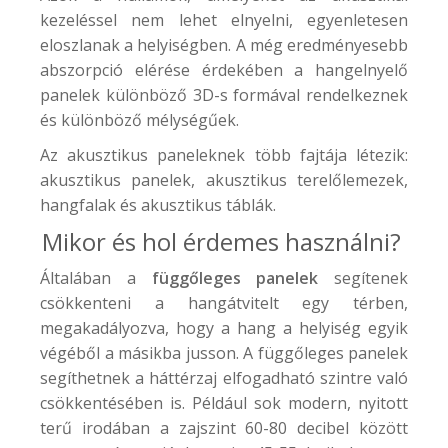
kezeléssel nem lehet elnyelni, egyenletesen
eloszlanak a helyiségben. A még eredményesebb
abszorpció elérése érdekében a hangelnyelő
panelek különböző 3D-s formával rendelkeznek
és különböző mélységűek.
Az akusztikus paneleknek több fajtája létezik:
akusztikus panelek, akusztikus terelőlemezek,
hangfalak és akusztikus táblák.
Mikor és hol érdemes használni?
Általában a
függőleges panelek
segítenek
csökkenteni a hangátvitelt egy térben,
megakadályozva, hogy a hang a helyiség egyik
végéből a másikba jusson. A függőleges panelek
segíthetnek a háttérzaj elfogadható szintre való
csökkentésében is. Például sok modern, nyitott
terű irodában a zajszint 60-80 decibel között