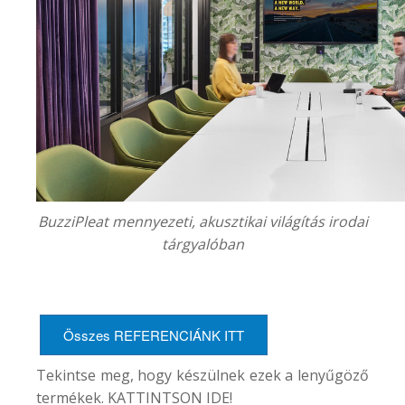
BuzziPleat mennyezeti, akusztikai világítás irodai
tárgyalóban
Összes REFERENCIÁNK ITT
Tekintse meg, hogy készülnek ezek a lenyűgöző
termékek. KATTINTSON
IDE
!