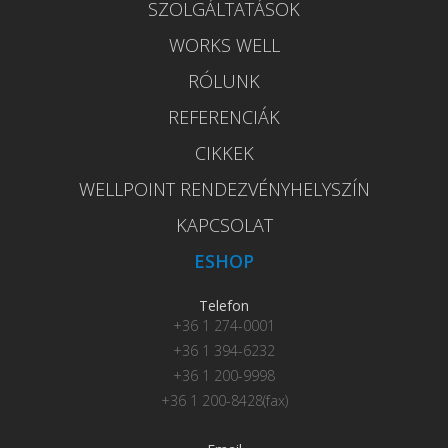
SZOLGÁLTATÁSOK
WORKS WELL
RÓLUNK
REFERENCIÁK
CIKKEK
WELLPOINT RENDEZVÉNYHELYSZÍN
KAPCSOLAT
ESHOP
Telefon
+36 1 274-0001
+36 1 394-6232
+36 1 200-9998
+36 1 200-8428(fax)