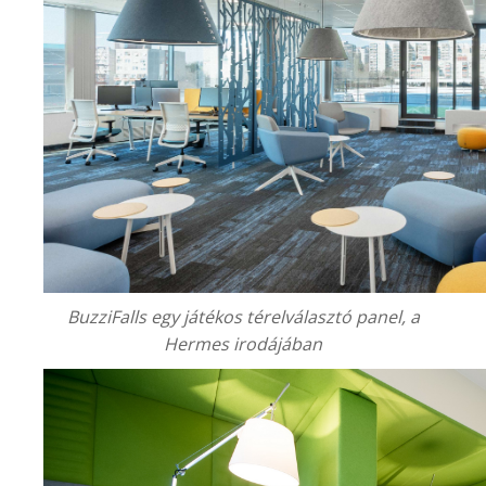
BuzziFalls egy játékos térelválasztó panel, a
Hermes irodájában