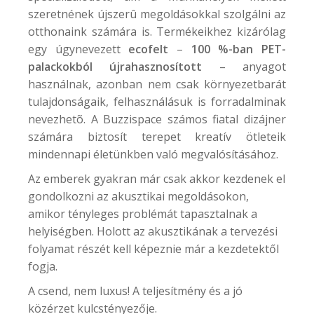
szeretnének újszerû megoldásokkal szolgálni az
otthonaink számára is. Termékeikhez kizárólag
egy úgynevezett
ecofelt
–
100 %-ban PET-
palackokból újrahasznosított
– anyagot
használnak, azonban nem csak környezetbarát
tulajdonságaik, felhasználásuk is forradalminak
nevezhetõ. A
Buzzispace
számos fiatal dizájner
számára biztosít terepet kreatív ötleteik
mindennapi életünkben való megvalósításához.
Az emberek gyakran már csak akkor kezdenek el
gondolkozni az akusztikai megoldásokon,
amikor tényleges problémát tapasztalnak a
helyiségben. Holott az akusztikának a tervezési
folyamat részét kell képeznie már a kezdetektől
fogja.
A csend, nem luxus! A teljesítmény és a jó
közérzet kulcstényezője.