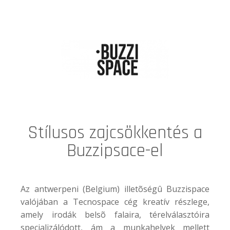
Stílusos zajcsökkentés a
Buzzipsace-el
Az antwerpeni (Belgium) illetõségû Buzzispace
valójában a Tecnospace cég kreatív részlege,
amely irodák belsõ falaira, térelválasztóira
specializálódott, ám a munkahelyek mellett