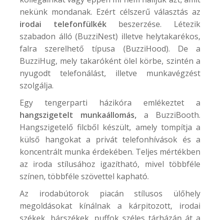
nekünk mondanak. Ezért célszerű választás az
irodai telefonfülkék
beszerzése. Létezik
szabadon álló (
BuzziNest
) illetve helytakarékos,
falra szerelhető típusa (
BuzziHood
). De a
BuzziHug
, mely takaróként ölel körbe, szintén a
nyugodt telefonálást, illetve munkavégzést
szolgálja.
Egy tengerparti házikóra emlékeztet a
hangszigetelt munkaállomás,
a
BuzziBooth
.
Hangszigetelő filcből készült, amely tompítja a
külső hangokat a privát telefonhívások és a
koncentrált munka érdekében. Teljes mértékben
az iroda stílusához igazítható, mivel többféle
színen, többféle szövettel kapható.
Az irodabútorok piacán stílusos ülőhely
megoldásokat kínálnak a kárpitozott, irodai
székek, bárszékek, puffok széles tárházán át a