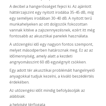
A decibel a hangerősséget fejezi ki. Az ajánlott
háttérzajszint egy nyitott irodába 35-45 dB, míg
egy semélyes irodában 30-40 dB. A nyitott terű
munkahelyeken az ott dolgozók fokozottan
vannak kitéve a zajszennyezésnek, ezért itt még
fontosabb az akusztikai panelek használata.
A utózengési idő egy nagyon fontos szempont,
melyet másodperben határoznak meg. Ez az az
időmennyiség, amely alatt a kezdeti
angnyomásszint 60 dB egységnyit csökken.
Egy adott tér akusztikai problémáit hangelnyelő
anyagokkal tudjuk kezelni, a kiváló beszédértés
érdekében.
Az utózengési időt mindig befolyásolják az
alábbiak:
a helyiség térfogata