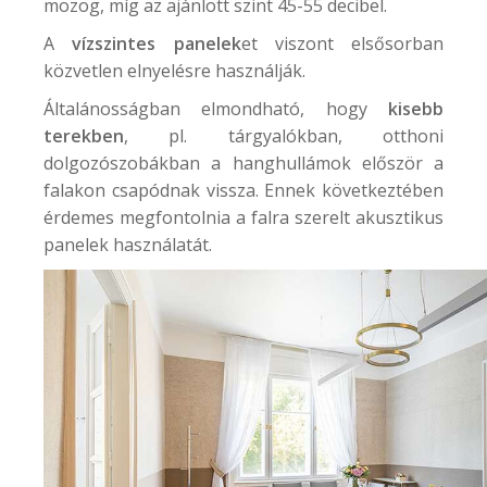
mozog, míg az ajánlott szint 45-55 decibel.
A
vízszintes panelek
et viszont elsősorban
közvetlen elnyelésre használják.
Általánosságban elmondható, hogy
kisebb
terekben
, pl. tárgyalókban, otthoni
dolgozószobákban a hanghullámok először a
falakon csapódnak vissza. Ennek következtében
érdemes megfontolnia a falra szerelt akusztikus
panelek használatát.