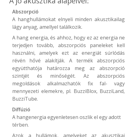
A jó akusztika alapelvei:
Abszorpció
A hanghullámokat elnyeli minden akusztikailag
lágy anyag, amellyel találkozik.
A hang energia, és ahhoz, hogy ez az energia ne
terjedjen tovább, abszorpciós paneleket kell
használni, amelyek ezt az energiát súrlódás
révén hővé alakítják. A termék abszorpciós
együtthatója határozza meg az abszorpció
szintjét és minőségét. Az abszorpciós
megoldások alkalmazhatók fix fal- vagy
mennyezeti elemekre, pl.
BuzziBlox
,
BuzziLand
,
BuzziTube
.
Diffúzió
A hangenergia egyenletesen oszlik el egy adott
térben.
Azok a hullámok, amelyeket az akusztikai