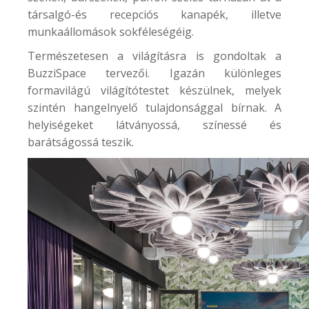
társalgó-és recepciós kanapék, illetve
munkaállomások sokféleségéig.
Természetesen a világításra is gondoltak a
BuzziSpace tervezői. Igazán különleges
formavilágú világítótestet készülnek, melyek
szintén hangelnyelő tulajdonsággal bírnak. A
helyiségeket látványossá, színessé és
barátságossá teszik.