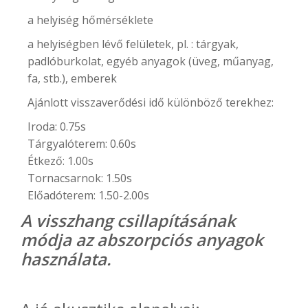
a helyiség hőmérséklete
a helyiségben lévő felületek, pl. : tárgyak,
padlóburkolat, egyéb anyagok (üveg, műanyag,
fa, stb.), emberek
Ajánlott visszaverődési idő különböző terekhez:
Iroda: 0.75s
Tárgyalóterem: 0.60s
Étkező: 1.00s
Tornacsarnok: 1.50s
Előadóterem: 1.50-2.00s
A visszhang csillapításának
módja az abszorpciós anyagok
használata.