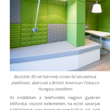
Buzzitile 3D-vel bármely irodai fal attraktívvá
alakítható, akárcsak a
British American Tobacco
Hungary
esetében
Az irodákban a telefonálás nagyon gyakran
előfordul, viszont kellemetlen, ha ezzel zavarjuk
kollégáinkat vagy éppen mi nem halljuk azt, amit