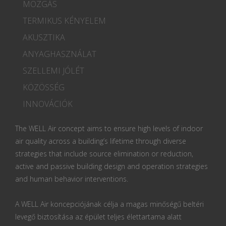
MOZGÁS
TERMIKUS KÉNYELEM
AKUSZTIKA
ANYAGHASZNÁLAT
SZELLEMI JÓLÉT
KÖZÖSSÉG
INNOVÁCIÓK
The WELL Air concept aims to ensure high levels of indoor
air quality across a building’s lifetime through diverse
strategies that include source elimination or reduction,
active and passive building design and operation strategies
and human behavior interventions.
A WELL Air koncepciójának célja a magas minőségű beltéri
levegő biztosítása az épület teljes élettartama alatt