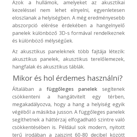
Azok a hullámok, amelyeket az akusztikai
kezeléssel nem lehet elnyelni, egyenletesen
eloszlanak a helyiségben. A még eredményesebb
abszorpció elérése érdekében a hangelnyelő
panelek különböző 3D-s formával rendelkeznek
és különböző mélységűek.
Az akusztikus paneleknek több fajtája létezik:
akusztikus panelek, akusztikus terelőlemezek,
hangfalak és akusztikus táblák.
Mikor és hol érdemes használni?
Általában a
függőleges panelek
segítenek
csökkenteni a hangátvitelt egy térben,
megakadályozva, hogy a hang a helyiség egyik
végéből a másikba jusson. A függőleges panelek
segíthetnek a háttérzaj elfogadható szintre való
csökkentésében is. Például sok modern, nyitott
terű irodában a zajszint 60-80 decibel között