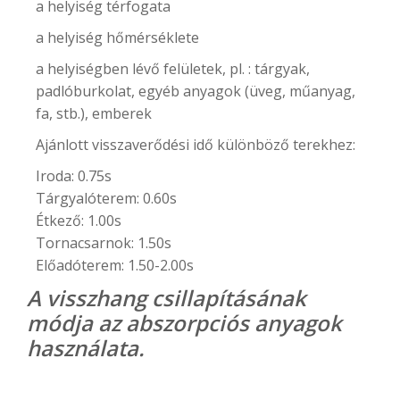
a helyiség térfogata
a helyiség hőmérséklete
a helyiségben lévő felületek, pl. : tárgyak,
padlóburkolat, egyéb anyagok (üveg, műanyag,
fa, stb.), emberek
Ajánlott visszaverődési idő különböző terekhez:
Iroda: 0.75s
Tárgyalóterem: 0.60s
Étkező: 1.00s
Tornacsarnok: 1.50s
Előadóterem: 1.50-2.00s
A visszhang csillapításának
módja az abszorpciós anyagok
használata.