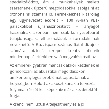
specializálódott, ám a munkahelyek mellett
szeretnének újszerû megoldásokkal szolgálni az
otthonaink számára is. Termékeikhez kizárólag
egy úgynevezett
ecofelt
–
100 %-ban PET-
palackokból újrahasznosított
– anyagot
használnak, azonban nem csak környezetbarát
tulajdonságaik, felhasználásuk is forradalminak
nevezhetõ. A
Buzzispace
számos fiatal dizájner
számára biztosít terepet kreatív ötleteik
mindennapi életünkben való megvalósításához.
Az emberek gyakran már csak akkor kezdenek el
gondolkozni az akusztikai megoldásokon,
amikor tényleges problémát tapasztalnak a
helyiségben. Holott az akusztikának a tervezési
folyamat részét kell képeznie már a kezdetektől
fogja.
A csend, nem luxus! A teljesítmény és a jó