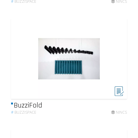
#
BUZZISPACE
NINCS
BuzziFold
#
BUZZISPACE
NINCS