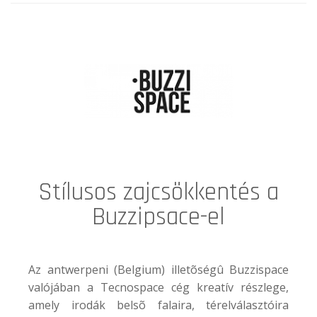
Stílusos zajcsökkentés a
Buzzipsace-el
Az antwerpeni (Belgium) illetõségû Buzzispace
valójában a Tecnospace cég kreatív részlege,
amely irodák belsõ falaira, térelválasztóira