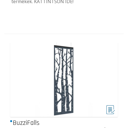
termékek. KATTINTSON
IDE
!
BuzziFalls