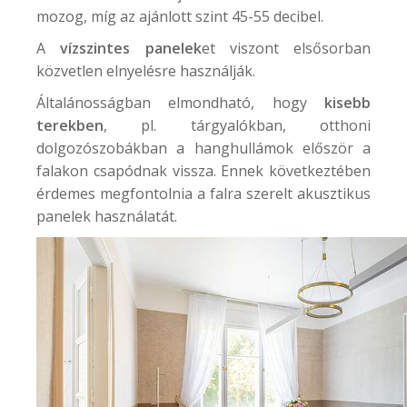
mozog, míg az ajánlott szint 45-55 decibel.
A
vízszintes panelek
et viszont elsősorban
közvetlen elnyelésre használják.
Általánosságban elmondható, hogy
kisebb
terekben
, pl. tárgyalókban, otthoni
dolgozószobákban a hanghullámok először a
falakon csapódnak vissza. Ennek következtében
érdemes megfontolnia a falra szerelt akusztikus
panelek használatát.