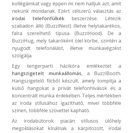
kollégáinkat vagy éppen mi nem halljuk azt, amit
nekünk mondanak. Ezért célszerű választás az
irodai telefonfülkék
beszerzése. Létezik
szabadon álló (
BuzziNest
) illetve helytakarékos,
falra szerelhető típusa (
BuzziHood
). De a
BuzziHug
, mely takaróként ölel körbe, szintén a
nyugodt telefonálást, illetve munkavégzést
szolgálja.
Egy tengerparti házikóra emlékeztet a
hangszigetelt munkaállomás,
a
BuzziBooth
.
Hangszigetelő filcből készült, amely tompítja a
külső hangokat a privát telefonhívások és a
koncentrált munka érdekében. Teljes mértékben
az iroda stílusához igazítható, mivel többféle
színen, többféle szövettel kapható.
Az irodabútorok piacán stílusos ülőhely
megoldásokat kínálnak a kárpitozott, irodai