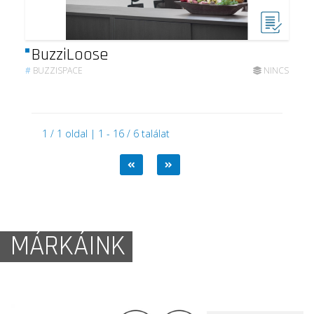
BuzziLoose
#
BUZZISPACE
NINCS
1 / 1 oldal | 1 - 16 / 6 találat
MÁRKÁINK