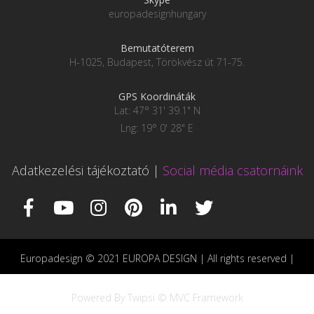
europadesignhungary
Bemutatóterem
H-1025, Budapest, Törökvész út 71-75.
GPS Koordináták
Lat: 47° 31' 39.1" N
Lng: 19° 0' 28" E
Adatkezelési tájékoztató
|
Social média csatornáink
Europadesign © 2021 EUROPA DESIGN | All rights reserved |
Powered By Twipsi © MVC Framework