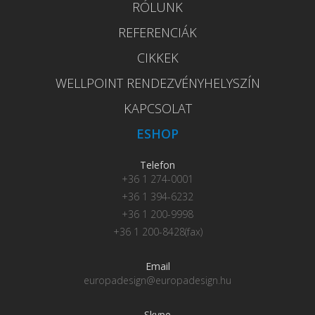
RÓLUNK
REFERENCIÁK
CIKKEK
WELLPOINT RENDEZVÉNYHELYSZÍN
KAPCSOLAT
ESHOP
Telefon
+36 1 274-0001
+36 1 394-6232
+36 1 200-9998
+36 1 200-8428(fax)
Email
europadesign@europadesign.hu
Skype