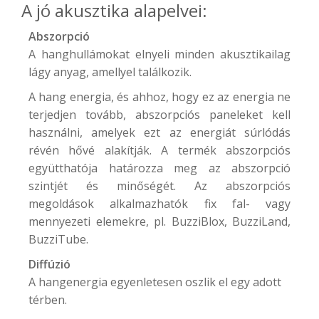
A jó akusztika alapelvei:
Abszorpció
A hanghullámokat elnyeli minden akusztikailag
lágy anyag, amellyel találkozik.
A hang energia, és ahhoz, hogy ez az energia ne
terjedjen tovább, abszorpciós paneleket kell
használni, amelyek ezt az energiát súrlódás
révén hővé alakítják. A termék abszorpciós
együtthatója határozza meg az abszorpció
szintjét és minőségét. Az abszorpciós
megoldások alkalmazhatók fix fal- vagy
mennyezeti elemekre, pl.
BuzziBlox
,
BuzziLand
,
BuzziTube
.
Diffúzió
A hangenergia egyenletesen oszlik el egy adott
térben.