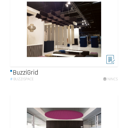
BuzziGrid
#
BUZZISPACE
NINCS