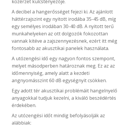
közérzet kulcstényezője.
A decibel a hangerősséget fejezi ki. Az ajánlott
háttérzajszint egy nyitott irodába 35-45 dB, míg
egy semélyes irodában 30-40 dB. A nyitott terű
munkahelyeken az ott dolgozók fokozottan
vannak kitéve a zajszennyezésnek, ezért itt még
fontosabb az akusztikai panelek használata.
A utózengési idő egy nagyon fontos szempont,
melyet másodperben határoznak meg. Ez az az
időmennyiség, amely alatt a kezdeti
angnyomásszint 60 dB egységnyit csökken.
Egy adott tér akusztikai problémáit hangelnyelő
anyagokkal tudjuk kezelni, a kiváló beszédértés
érdekében.
Az utózengési időt mindig befolyásolják az
alábbiak: