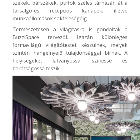
székek, bárszékek, puffok széles tárházán át a
társalgó-és recepciós kanapék, illetve
munkaállomások sokféleségéig.
Természetesen a világításra is gondoltak a
BuzziSpace tervezői. Igazán különleges
formavilágú világítótestet készülnek, melyek
szintén hangelnyelő tulajdonsággal bírnak. A
helyiségeket látványossá, színessé és
barátságossá teszik.