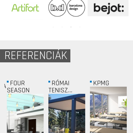
REFERENCIÁK
OFFICE
FERRY
ENERGIA
GARDEN...
CONTACT
KÖZPONT...