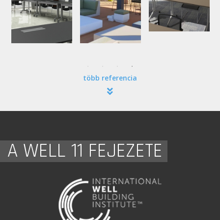
több referencia
A WELL 11 FEJEZETE