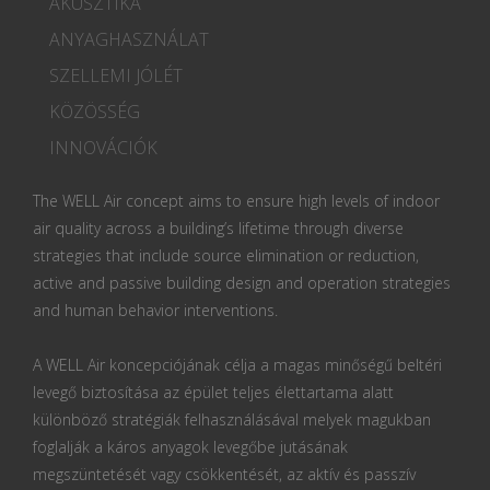
AKUSZTIKA
ANYAGHASZNÁLAT
SZELLEMI JÓLÉT
KÖZÖSSÉG
INNOVÁCIÓK
The WELL Air concept aims to ensure high levels of indoor
air quality across a building’s lifetime through diverse
strategies that include source elimination or reduction,
active and passive building design and operation strategies
and human behavior interventions.
A WELL Air koncepciójának célja a magas minőségű beltéri
levegő biztosítása az épület teljes élettartama alatt
különböző stratégiák felhasználásával melyek magukban
foglalják a káros anyagok levegőbe jutásának
megszüntetését vagy csökkentését, az aktív és passzív