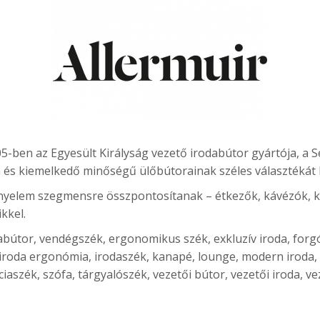
5-ben az Egyesült Királyság vezető irodabútor gyártója, a Se
és kiemelkedő minőségű ülőbútorainak széles választékát k
kényelem szegmensre összpontosítanak – étkezők, kávézók, k
kkel.
dabútor, vendégszék, ergonomikus szék, exkluzív iroda, forgó
 iroda ergonómia, irodaszék, kanapé, lounge, modern iroda
aszék, szófa, tárgyalószék, vezetői bútor, vezetői iroda, ve