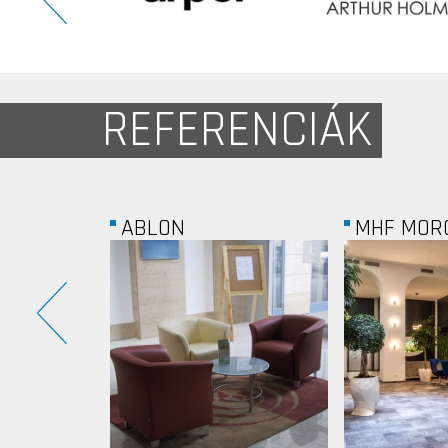
REFERENCIÁK
MHF MORGAN HITEL...
NAV N GO