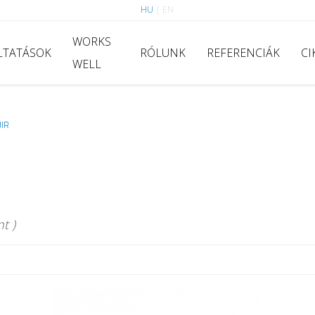
HU
|
EN
WORKS
LTATÁSOK
RÓLUNK
REFERENCIÁK
CI
WELL
IR
t )