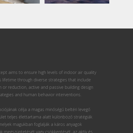
ept aims to ensure high levels of indoor air quality
s lifetime through diverse strategies that include
n or reduction, active and passive building design
ategies and human behavior interventions.
ciójának célja a magas minőségű beltéri levegő
ület teljes élettartama alatt különböző stratégiák
 melyek magukban foglalják a káros anyagok
k megszüntetését vagy csökkentését, az aktív és