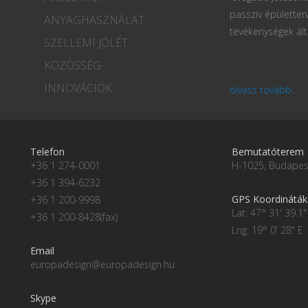
passzív épületter
ANYAGHASZNÁLAT
tevékenységek ált
SZELLEMI JÓLÉT
KÖZÖSSÉG
INNOVÁCIÓK
olvass tovább...
Telefon
Bemutatóterem
+36 1 274-0001
H-1025, Budapest
+36 1 394-6232
GPS Koordináták
+36 1 200-9998
Lat: 47° 31' 39.1"
+36 1 200-8428(fax)
Lng: 19° 0' 28" E
Email
europadesign@europadesign.hu
Skype