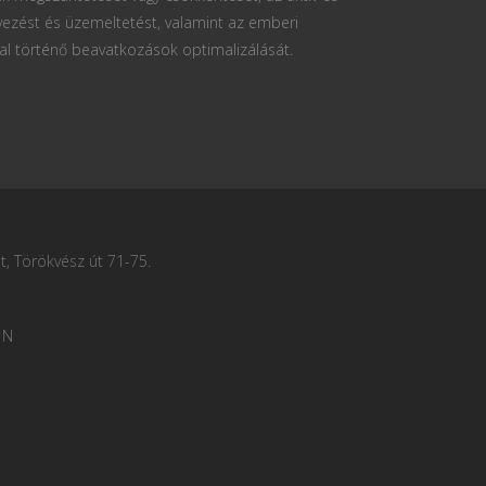
vezést és üzemeltetést, valamint az emberi
al történő beavatkozások optimalizálását.
, Törökvész út 71-75.
 N