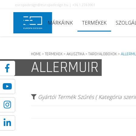
europadesign@europadesign.hu | +36 1 274 0001
MÁRKÁINK
TERMÉKEK
SZOLGÁ
HOME
TERMEKEK
AKUSZTIKA
TARGYALOBOXOK
ALLERMU
>
>
>
>
ALLERMUIR
Gyártói Termék Szűrés ( Kategória szerin