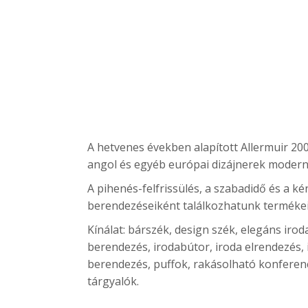
A hetvenes években alapított Allermuir 200
angol és egyéb európai dizájnerek modern 
A pihenés-felfrissülés, a szabadidő és a 
berendezéseiként találkozhatunk termékei
Kínálat: bárszék, design szék, elegáns iro
berendezés, irodabútor, iroda elrendezés,
berendezés, puffok, rakásolható konferenci
tárgyalók.