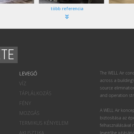
több referencia
ETE
The WELL Air conc
LEVEGŐ
across a building’
VÍZ
source eliminatio
TÁPLÁLKOZÁS
and operation str
FÉNY
A WELL Air koncep
MOZGÁS
biztosítása az ép
TERMIKUS KÉNYELEM
felhasználásával
AKUSZTIKA
levegőbe jutásána