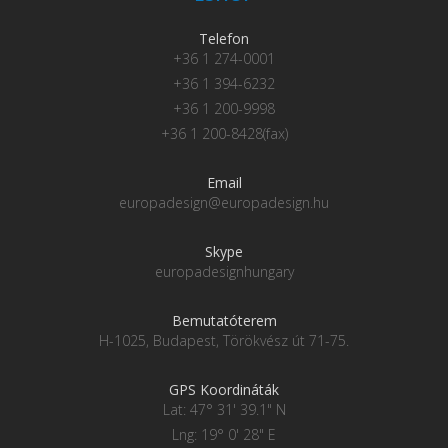
Telefon
+36 1 274-0001
+36 1 394-6232
+36 1 200-9998
+36 1 200-8428(fax)
Email
europadesign@europadesign.hu
Skype
europadesignhungary
Bemutatóterem
H-1025, Budapest, Törökvész út 71-75.
GPS Koordináták
Lat: 47° 31' 39.1" N
Lng: 19° 0' 28" E