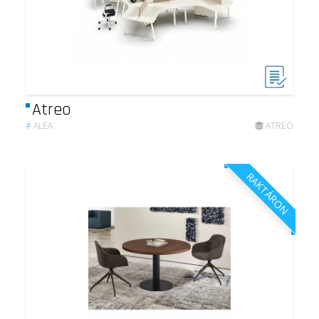
Atreo
#
ALEA
ATREO
RAKTÁRON