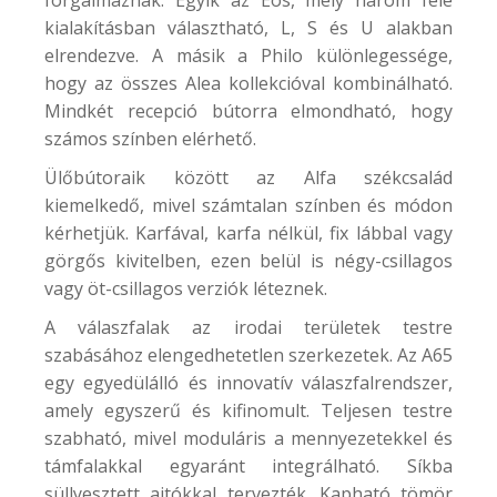
kialakításban választható, L, S és U alakban
elrendezve. A másik a
Philo
különlegessége,
hogy az összes Alea kollekcióval kombinálható.
Mindkét recepció bútorra elmondható, hogy
számos színben elérhető.
Ülőbútoraik között az Alfa székcsalád
kiemelkedő, mivel számtalan színben és módon
kérhetjük. Karfával, karfa nélkül, fix lábbal vagy
görgős kivitelben, ezen belül is négy-csillagos
vagy öt-csillagos verziók léteznek.
A válaszfalak az irodai területek testre
szabásához elengedhetetlen szerkezetek. Az
A65
egy egyedülálló és innovatív válaszfalrendszer,
amely egyszerű és kifinomult. Teljesen testre
szabható, mivel moduláris a mennyezetekkel és
támfalakkal egyaránt integrálható. Síkba
süllyesztett ajtókkal tervezték. Kapható tömör