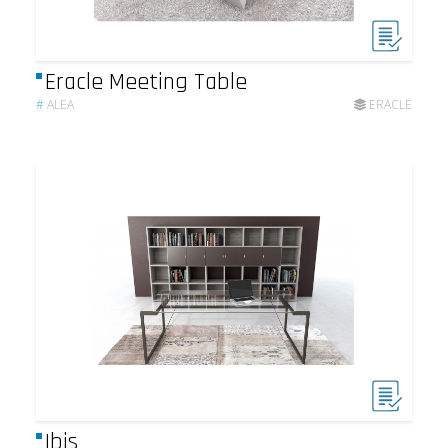
Eracle Meeting Table
#
ALEA
ERACLE
Ibis