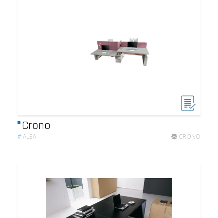
Crono
#
ALEA
CRONO