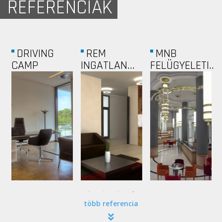
REFERENCIÁK
LOUNGE
DIZAIN-
EWBC
..
EVENT
ALUFEX
több referencia