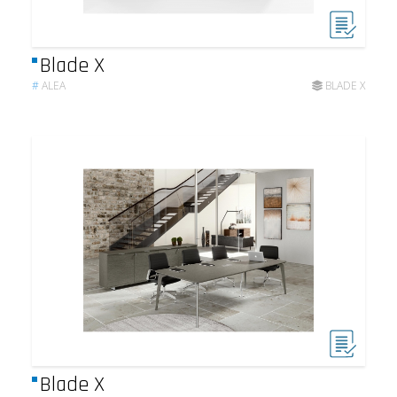
Blade X
#
ALEA
BLADE X
Blade X