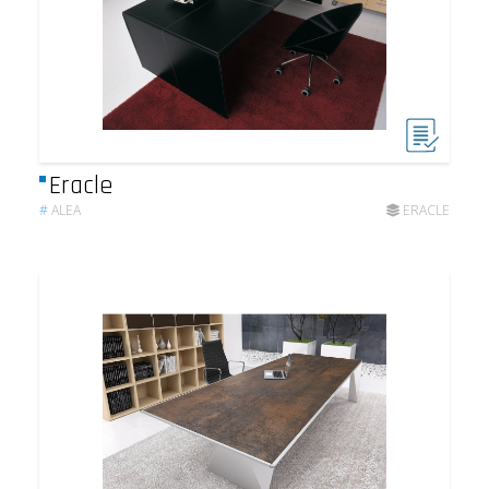
Eracle
#
ALEA
ERACLE