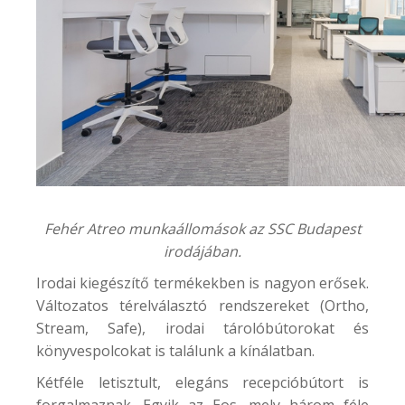
Fehér Atreo munkaállomások az SSC Budapest
irodájában.
Irodai kiegészítő termékekben is nagyon erősek.
Változatos térelválasztó rendszereket (Ortho,
Stream, Safe), irodai tárolóbútorokat és
könyvespolcokat is találunk a kínálatban.
Kétféle letisztult, elegáns recepcióbútort is
forgalmaznak. Egyik az
Eos
, mely három féle