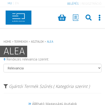
HU
|
EN
BELÉPÉS
|
REGISZTRÁCIÓ
HOME
TERMEKEK
ASZTALOK
ALEA
>
>
>
ALEA
Rendezés relevancia szerint:
Gyártói Termék Szűrés ( Kategória szerint )
Állítható Magasságú Asztalok