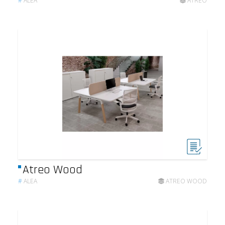
#
ALEA
ATREO
Atreo Wood
#
ALEA
ATREO WOOD