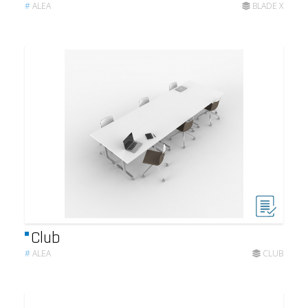
#
ALEA
BLADE X
Club
#
ALEA
CLUB