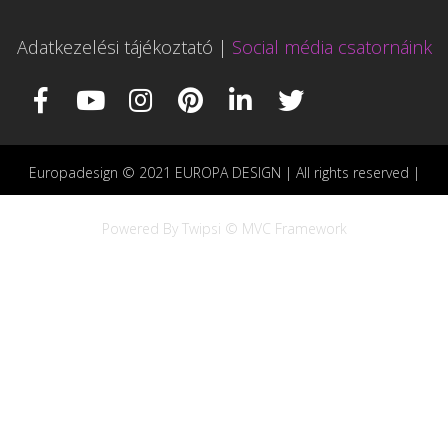
Adatkezelési tájékoztató
|
Social média csatornáink
Europadesign © 2021 EUROPA DESIGN | All rights reserved |
Powered By Twipsi © MVC Framework