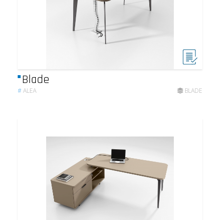
Blade
#
ALEA
BLADE