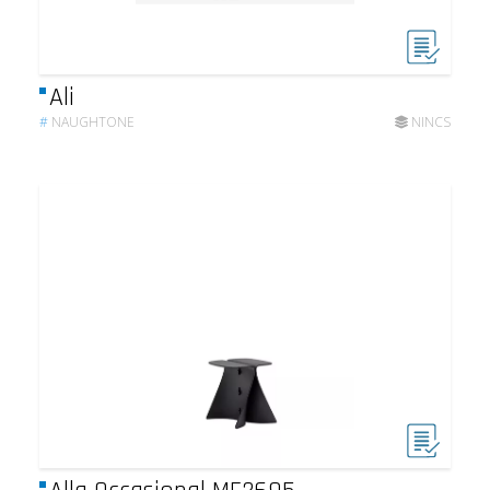
Ali
#
NAUGHTONE
NINCS