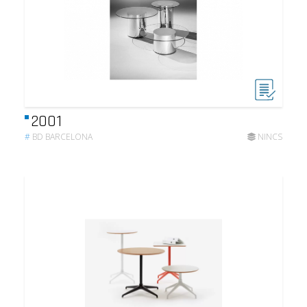
2001
#
BD BARCELONA
NINCS