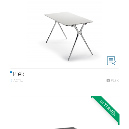
Plek
#
ACTIU
PLEK
ÚJ TERMÉK