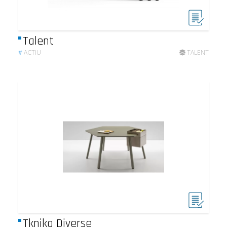
Talent
#
ACTIU
TALENT
Tknika Diverse