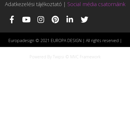
Adatkezelési tájékoztató
|
Social média csatornáink
Europadesign © 2021 EUROPA DESIGN | All rights reserved |
Powered By Twipsi © MVC Framework