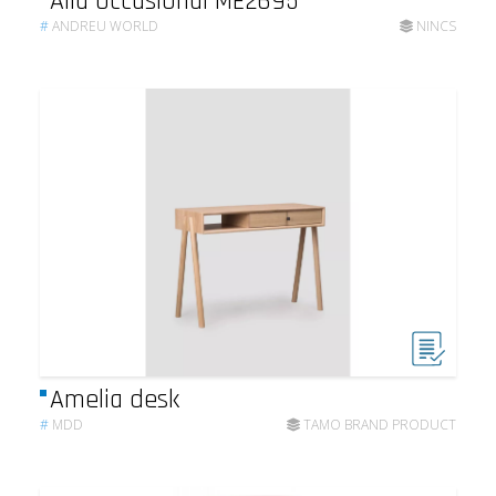
Alla Occasional ME2695
#
ANDREU WORLD
NINCS
Amelia desk
#
MDD
TAMO BRAND PRODUCT