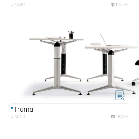
#
AKABA
TKNIKA
Trama
#
ACTIU
TRAMA