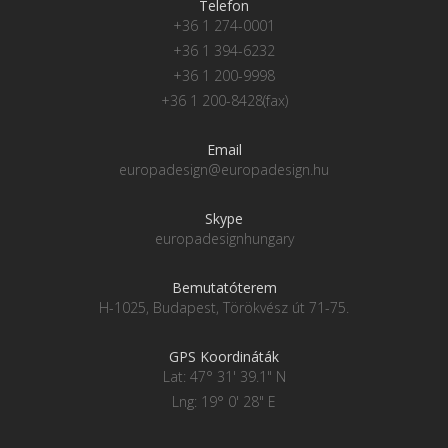
Telefon
+36 1 274-0001
+36 1 394-6232
+36 1 200-9998
+36 1 200-8428(fax)
Email
europadesign@europadesign.hu
Skype
europadesignhungary
Bemutatóterem
H-1025, Budapest, Törökvész út 71-75.
GPS Koordináták
Lat: 47° 31' 39.1" N
Lng: 19° 0' 28" E