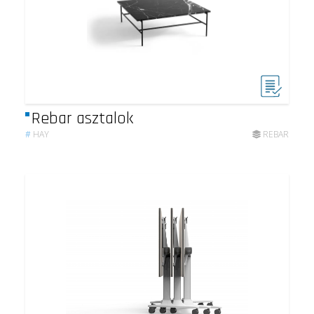
Rebar asztalok
#
HAY
REBAR