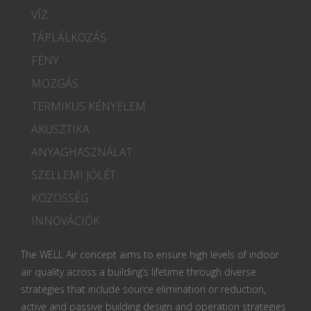
VÍZ
TÁPLÁLKOZÁS
FÉNY
MOZGÁS
TERMIKUS KÉNYELEM
AKUSZTIKA
ANYAGHASZNÁLAT
SZELLEMI JÓLÉT
KÖZÖSSÉG
INNOVÁCIÓK
The WELL Air concept aims to ensure high levels of indoor
air quality across a building’s lifetime through diverse
strategies that include source elimination or reduction,
active and passive building design and operation strategies