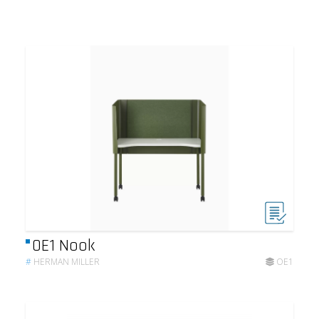
OE1 Nook
#
HERMAN MILLER
OE1