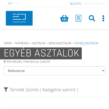
HU
|
EN
BELÉPÉS
|
REGISZTRÁCIÓ
HOME
TERMEKEK
ASZTALOK
BENCHASZTALOK
EGYEB_ASZTALOK
>
>
>
>
EGYÉB ASZTALOK
Rendezés relevancia szerint:
Termék Szűrés ( Kategória szerint )