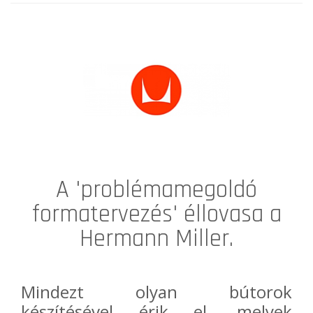
A 'problémamegoldó
formatervezés' éllovasa a
Hermann Miller.
Mindezt olyan bútorok
készítésével érik el, melyek