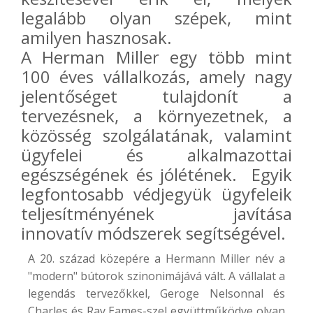
legalább olyan szépek, mint
amilyen hasznosak.
A Herman Miller egy több mint
100 éves vállalkozás, amely nagy
jelentőséget tulajdonít a
tervezésnek, a környezetnek, a
közösség szolgálatának, valamint
ügyfelei és alkalmazottai
egészségének és jólétének. Egyik
legfontosabb védjegyük ügyfeleik
teljesítményének javítása
innovatív módszerek segítségével.
A 20. század közepére a Hermann Miller név a
"modern" bútorok szinonimájává vált. A vállalat a
legendás tervezőkkel, Geroge Nelsonnal és
Charles és Ray Eames-szel együttműködve olyan