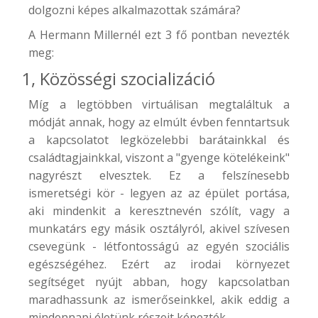
dolgozni képes alkalmazottak számára?
A
Hermann Miller
nél ezt 3 fő pontban nevezték
meg:
1, Közösségi szocializáció
Míg a legtöbben virtuálisan megtaláltuk a
módját annak, hogy az elmúlt évben fenntartsuk
a kapcsolatot legközelebbi barátainkkal és
családtagjainkkal, viszont a "gyenge kötelékeink"
nagyrészt elvesztek. Ez a felszínesebb
ismeretségi kör - legyen az az épület portása,
aki mindenkit a keresztnevén szólít, vagy a
munkatárs egy másik osztályról, akivel szívesen
csevegünk - létfontosságú az egyén szociális
egészségéhez. Ezért az irodai környezet
segítséget nyújt abban, hogy kapcsolatban
maradhassunk az ismerőseinkkel, akik eddig a
mindennapi életünk részeit képezték.