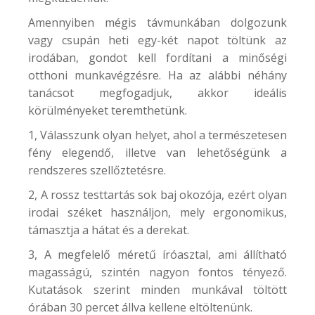
Amennyiben mégis távmunkában dolgozunk
vagy csupán heti egy-két napot töltünk az
irodában, gondot kell fordítani a minőségi
otthoni munkavégzésre. Ha az alábbi néhány
tanácsot megfogadjuk, akkor ideális
körülményeket teremthetünk.
1, Válasszunk olyan helyet, ahol a természetesen
fény elegendő, illetve van lehetőségünk a
rendszeres szellőztetésre.
2, A rossz testtartás sok baj okozója, ezért olyan
irodai széket használjon, mely ergonomikus,
támasztja a hátat és a derekat.
3, A megfelelő méretű íróasztal, ami állítható
magasságú, szintén nagyon fontos tényező.
Kutatások szerint minden munkával töltött
órában 30 percet állva kellene eltöltenünk.