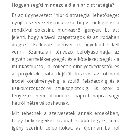
Hogyan segíti mindezt elő a hibrid stratégia?
Ez az úgynevezett "hibrid stratégia" lehetőséget
nyújt a szervezeteknek arra, hogy kielégítsék a
rendkívül sokszínű munkaerő igényeit. Ez azt
jelenti, hogy a távoli csapattagok és az irodában
dolgozó kollégáik igényeit is figyelembe kell
venni. Számtalan tényező befolyásolhatja az
egyén termelékenységét és elkötelezettségét - a
munkastílustól, a kollégák elhelyezkedésétől és
a projektek határidejétől kezdve az otthoni
irodai körülményekig, a szülői feladatokig és a
fizikai/érzékszervi szükségletekig. És ezek a
tényezők nem állandóak; napról napra vagy
hétről hétre változhatnak.
Mit tehetnek a szervezetek annak érdekében,
hogy helyiségeiket kívánatosabbá tegyék, mint
igény szerinti célpontokat, az újonnan bárhol