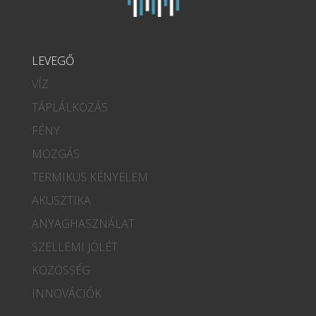
LEVEGŐ
VÍZ
TÁPLÁLKOZÁS
FÉNY
MOZGÁS
TERMIKUS KÉNYELEM
AKUSZTIKA
ANYAGHASZNÁLAT
SZELLEMI JÓLÉT
KÖZÖSSÉG
INNOVÁCIÓK