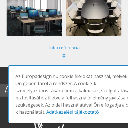
több referencia
Az Europadesign.hu cookie file-okat használ, melyek
Ön gépén tárol a rendszer. A cookie-k
A WELL 11 FEJEZETE
személyazonosítására nem alkalmasak, szolgáltatás
biztosításához illetve a felhasználói élmény javítása 
szükségesek. Az oldal használatával Ön elfogadja a 
k használatát.
Adatkezelési tájékoztató