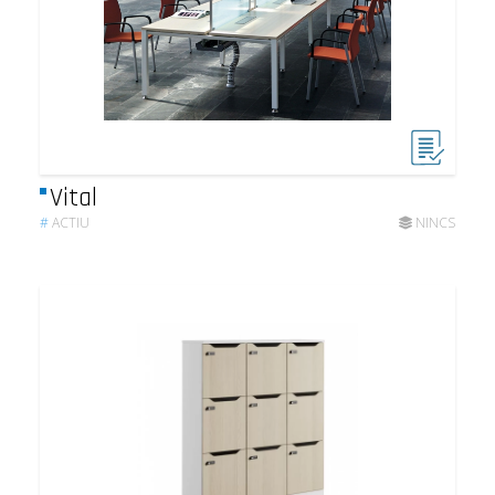
Vital
#
ACTIU
NINCS