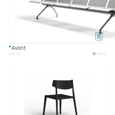
Avant
#
ACTIU
NINCS