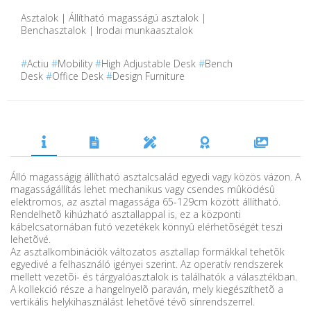
Asztalok | Állítható magasságú asztalok |
Benchasztalok | Irodai munkaasztalok
#
Actiu
#
Mobility
#
High Adjustable Desk
#
Bench
Desk
#
Office Desk
#
Design Furniture
Álló magasságig állítható asztalcsalád egyedi vagy közös vázon. A
magasságállítás lehet mechanikus vagy csendes mûködésû
elektromos, az asztal magassága 65-129cm között állítható.
Rendelhetõ kihúzható asztallappal is, ez a központi
kábelcsatornában futó vezetékek könnyû elérhetõségét teszi
lehetõvé.
Az asztalkombinációk változatos asztallap formákkal tehetõk
egyedivé a felhasználó igényei szerint. Az operatív rendszerek
mellett vezetõi- és tárgyalóasztalok is találhatók a választékban.
A kollekció része a hangelnyelõ paraván, mely kiegészíthetõ a
vertikális helykihasználást lehetõvé tévõ sínrendszerrel.