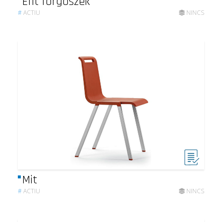
Efit forgószék
#
ACTIU
NINCS
Mit
#
ACTIU
NINCS