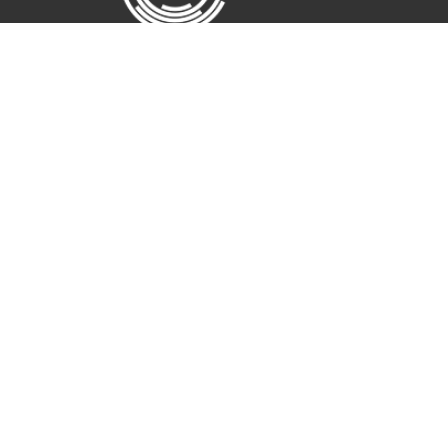
LEVEGŐ
VÍZ
TÁPLÁLKOZÁS
FÉNY
MOZGÁS
TERMIKUS KÉNYELEM