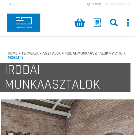
HU
|
EN
BELÉPÉS
|
REGISZTRÁCIÓ
HOME
TERMEKEK
ASZTALOK
IRODAI_MUNKAASZTALOK
ACTIU
>
>
>
>
>
MOBILITY
IRODAI
MUNKAASZTALOK