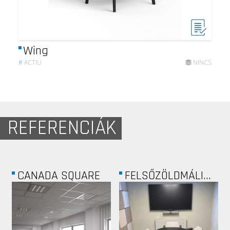
Wing
#
ACTIU
NINCS
REFERENCIÁK
SLOVNAFT
EVOSOFT