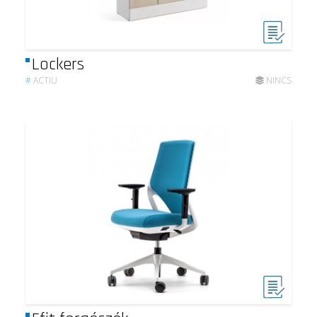
Lockers
#
ACTIU
NINCS