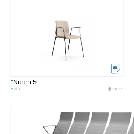
Noom 50
#
ACTIU
NINCS