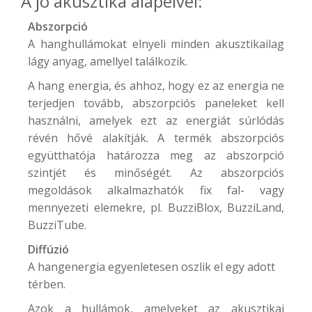
A jó akusztika alapelvei:
Abszorpció
A hanghullámokat elnyeli minden akusztikailag
lágy anyag, amellyel találkozik.
A hang energia, és ahhoz, hogy ez az energia ne
terjedjen tovább, abszorpciós paneleket kell
használni, amelyek ezt az energiát súrlódás
révén hővé alakítják. A termék abszorpciós
együtthatója határozza meg az abszorpció
szintjét és minőségét. Az abszorpciós
megoldások alkalmazhatók fix fal- vagy
mennyezeti elemekre, pl.
BuzziBlox
,
BuzziLand
,
BuzziTube
.
Diffúzió
A hangenergia egyenletesen oszlik el egy adott
térben.
Azok a hullámok, amelyeket az akusztikai