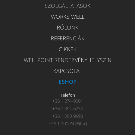
SZOLGÁLTATÁSOK
WORKS WELL
RÓLUNK
REFERENCIÁK
CIKKEK
WELLPOINT RENDEZVÉNYHELYSZÍN
KAPCSOLAT
ESHOP
Telefon
+36 1 274-0001
+36 1 394-6232
+36 1 200-9998
+36 1 200-8428(fax)