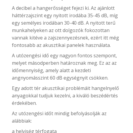
A decibel a hangerősséget fejezi ki. Az ajánlott
háttérzajszint egy nyitott irodába 35-45 dB, míg
egy semélyes irodában 30-40 dB. A nyitott terű
munkahelyeken az ott dolgozók fokozottan
vannak kitéve a zajszennyezésnek, ezért itt még
fontosabb az akusztikai panelek használata.
A utózengési idő egy nagyon fontos szempont,
melyet másodperben határoznak meg. Ez az az
időmennyiség, amely alatt a kezdeti
angnyomásszint 60 dB egységnyit csökken.
Egy adott tér akusztikai problémáit hangelnyelő
anyagokkal tudjuk kezelni, a kiváló beszédértés
érdekében.
Az utózengési időt mindig befolyásolják az
alábbiak:
a helyiség térfogata