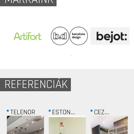
REFERENCIÁK
DIZAIN-
CSIKÓS...
GETRONICS
ALUFEX