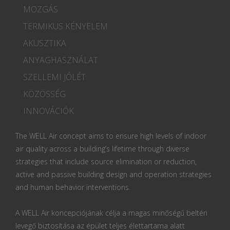
MOZGÁS
TERMIKUS KÉNYELEM
AKUSZTIKA
ANYAGHASZNÁLAT
SZELLEMI JÓLÉT
KÖZÖSSÉG
INNOVÁCIÓK
The WELL Air concept aims to ensure high levels of indoor
air quality across a building’s lifetime through diverse
strategies that include source elimination or reduction,
active and passive building design and operation strategies
and human behavior interventions.
A WELL Air koncepciójának célja a magas minőségű beltéri
levegő biztosítása az épület teljes élettartama alatt