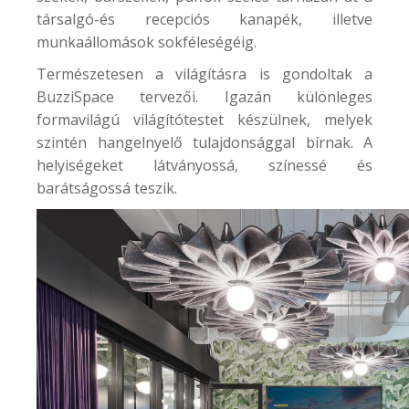
társalgó-és recepciós kanapék, illetve
munkaállomások sokféleségéig.
Természetesen a világításra is gondoltak a
BuzziSpace tervezői. Igazán különleges
formavilágú világítótestet készülnek, melyek
szintén hangelnyelő tulajdonsággal bírnak. A
helyiségeket látványossá, színessé és
barátságossá teszik.