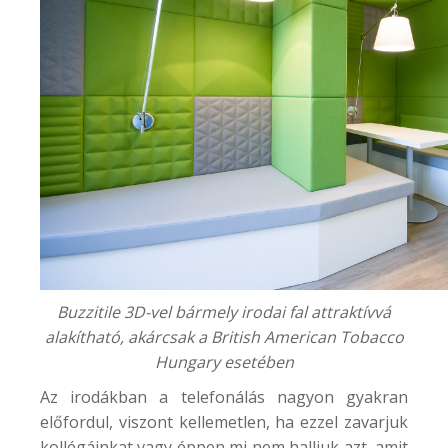
Buzzitile 3D-vel bármely irodai fal attraktívvá
alakítható, akárcsak a
British American Tobacco
Hungary
esetében
Az irodákban a telefonálás nagyon gyakran
előfordul, viszont kellemetlen, ha ezzel zavarjuk
kollégáinkat vagy éppen mi nem halljuk azt, amit