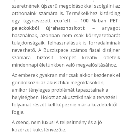
szeretnének újszerû megoldásokkal szolgálni az
otthonaink számára is. Termékeikhez kizárólag
egy úgynevezett
ecofelt
–
100 %-ban PET-
palackokból újrahasznosított
– anyagot
használnak, azonban nem csak környezetbarát
tulajdonságaik, felhasználásuk is forradalminak
nevezhetõ. A
Buzzispace
számos fiatal dizájner
számára biztosít terepet kreatív ötleteik
mindennapi életünkben való megvalósításához.
Az emberek gyakran már csak akkor kezdenek el
gondolkozni az akusztikai megoldásokon,
amikor tényleges problémát tapasztalnak a
helyiségben. Holott az akusztikának a tervezési
folyamat részét kell képeznie már a kezdetektől
fogja.
A csend, nem luxus! A teljesítmény és a jó
közérzet kulcstényezője.