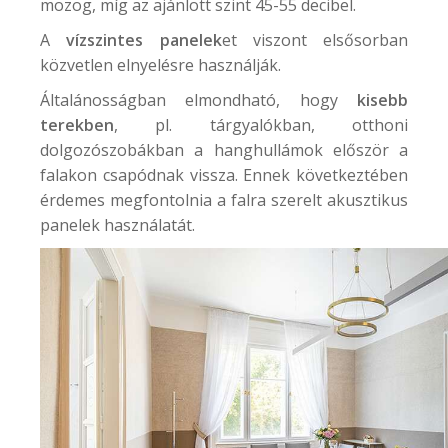
mozog, míg az ajánlott szint 45-55 decibel.
A
vízszintes panelek
et viszont elsősorban
közvetlen elnyelésre használják.
Általánosságban elmondható, hogy
kisebb
terekben
, pl. tárgyalókban, otthoni
dolgozószobákban a hanghullámok először a
falakon csapódnak vissza. Ennek következtében
érdemes megfontolnia a falra szerelt akusztikus
panelek használatát.