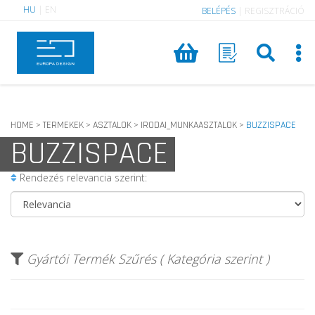
HU
|
EN
BELÉPÉS
|
REGISZTRÁCIÓ
HOME
TERMEKEK
ASZTALOK
IRODAI_MUNKAASZTALOK
BUZZISPACE
>
>
>
>
BUZZISPACE
Rendezés relevancia szerint:
Gyártói Termék Szűrés ( Kategória szerint )