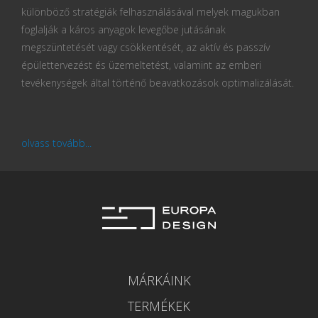
különböző stratégiák felhasználásával melyek magukban
foglalják a káros anyagok levegőbe jutásának
megszüntetését vagy csökkentését, az aktív és passzív
épülettervezést és üzemeltetést, valamint az emberi
tevékenységek által történő beavatkozások optimalizálását.
olvass tovább...
MÁRKÁINK
TERMÉKEK