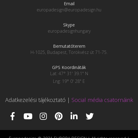
Email
europadesign@europadesign.hu
Skype
europadesignhungary
Bemutatóterem
H-1025, Budapest, Törökvész út 71-75.
GPS Koordináták
Lat: 47° 31' 39.1" N
Lng: 19° 0' 28" E
Adatkezelési tájékoztató
|
Social média csatornáink