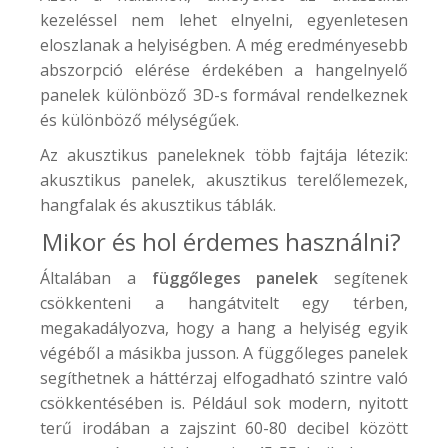
kezeléssel nem lehet elnyelni, egyenletesen
eloszlanak a helyiségben. A még eredményesebb
abszorpció elérése érdekében a hangelnyelő
panelek különböző 3D-s formával rendelkeznek
és különböző mélységűek.
Az akusztikus paneleknek több fajtája létezik:
akusztikus panelek, akusztikus terelőlemezek,
hangfalak és akusztikus táblák.
Mikor és hol érdemes használni?
Általában a
függőleges panelek
segítenek
csökkenteni a hangátvitelt egy térben,
megakadályozva, hogy a hang a helyiség egyik
végéből a másikba jusson. A függőleges panelek
segíthetnek a háttérzaj elfogadható szintre való
csökkentésében is. Például sok modern, nyitott
terű irodában a zajszint 60-80 decibel között