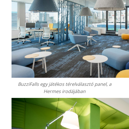
BuzziFalls egy játékos térelválasztó panel, a
Hermes irodájában