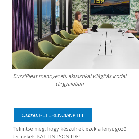
BuzziPleat mennyezeti, akusztikai világítás irodai
tárgyalóban
Összes REFERENCIÁNK ITT
Tekintse meg, hogy készülnek ezek a lenyűgöző
termékek. KATTINTSON
IDE
!