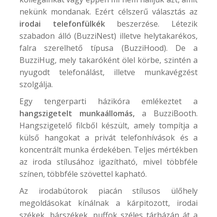
nekünk mondanak. Ezért célszerű választás az
irodai telefonfülkék
beszerzése. Létezik
szabadon álló (
BuzziNest
) illetve helytakarékos,
falra szerelhető típusa (
BuzziHood
). De a
BuzziHug
, mely takaróként ölel körbe, szintén a
nyugodt telefonálást, illetve munkavégzést
szolgálja.
Egy tengerparti házikóra emlékeztet a
hangszigetelt munkaállomás,
a
BuzziBooth
.
Hangszigetelő filcből készült, amely tompítja a
külső hangokat a privát telefonhívások és a
koncentrált munka érdekében. Teljes mértékben
az iroda stílusához igazítható, mivel többféle
színen, többféle szövettel kapható.
Az irodabútorok piacán stílusos ülőhely
megoldásokat kínálnak a kárpitozott, irodai
székek, bárszékek, puffok széles tárházán át a