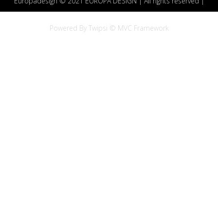
Europadesign © 2021 EUROPA DESIGN | All rights reserved |
Powered By Twipsi © MVC Framework