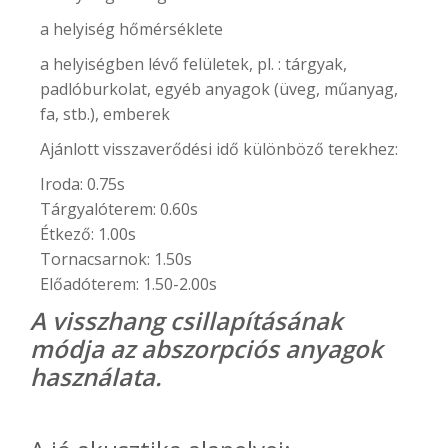
a helyiség hőmérséklete
a helyiségben lévő felületek, pl. : tárgyak,
padlóburkolat, egyéb anyagok (üveg, műanyag,
fa, stb.), emberek
Ajánlott visszaverődési idő különböző terekhez:
Iroda: 0.75s
Tárgyalóterem: 0.60s
Étkező: 1.00s
Tornacsarnok: 1.50s
Előadóterem: 1.50-2.00s
A visszhang csillapításának
módja az abszorpciós anyagok
használata.