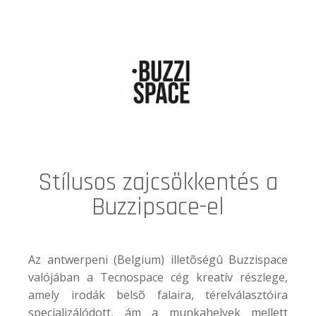
Stílusos zajcsökkentés a
Buzzipsace-el
Az antwerpeni (Belgium) illetõségû Buzzispace
valójában a Tecnospace cég kreatív részlege,
amely irodák belsõ falaira, térelválasztóira
specializálódott, ám a munkahelyek mellett