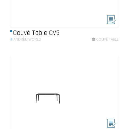
Couvé Table CV5
#
ANDREU WORLD
COUVÉ TABLE