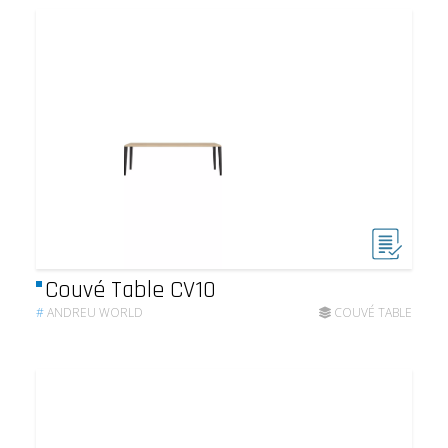
Couvé Table CV10
#
ANDREU WORLD
COUVÉ TABLE