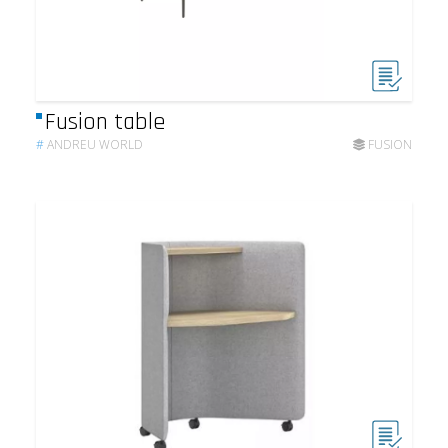
Fusion table
#
ANDREU WORLD
FUSION