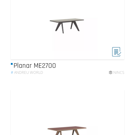
Planar ME2700
#
ANDREU WORLD
NINCS