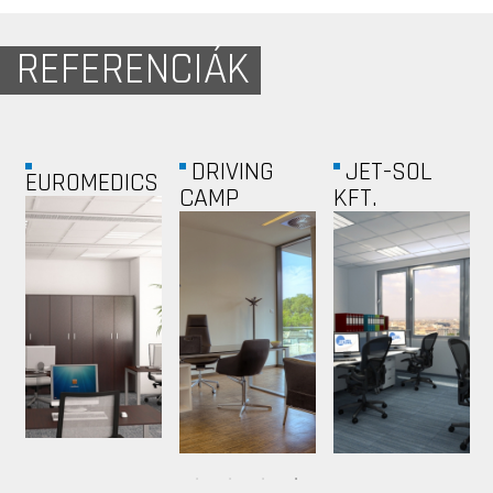
REFERENCIÁK
DÉLI
VODAFONE
ÁRKÁD
POINT...
PÉCS