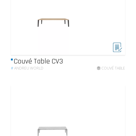
Couvé Table CV3
#
ANDREU WORLD
COUVÉ TABLE