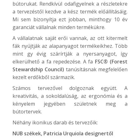
bútorukat. Rendkívül odafigyelnek a részletekre
a tervezéstől kezdve a kész termék előállításáig.
Mi sem bizonyítja ezt jobban, minthogy 10 év
garanciát vállalnak minden termékükre.
A vállalatnak saját erői vannak, az ott kitermelt
fák nyújtják az alapanyagot termékeikhez. Több
mint gy évig szárírtják a nyersanyagot, így
elkerülhető a fa repedezése. A fa
FSC® (Forest
Stewardship Council)
tanúsításnak megfelelően
kezelt erdőkből származik.
Számos tervezővel dolgoznak együtt. A
kreativitás, a sokoldalúság, az ergonómia és a
kényelem jegyében születnek meg a
bútortervek.
Néhány ikonikus darab és tervezőik:
NUB
székek, Patricia Urquiola designertől