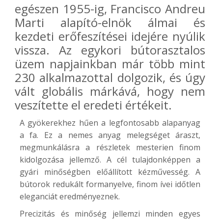
egészen 1955-ig, Francisco Andreu
Marti alapító-elnök álmai és
kezdeti erőfeszítései idejére nyúlik
vissza. Az egykori bútorasztalos
üzem napjainkban már több mint
230 alkalmazottal dolgozik, és úgy
vált globális márkává, hogy nem
veszítette el eredeti értékeit.
A gyökerekhez hűen a legfontosabb alapanyag
a fa. Ez a nemes anyag melegséget áraszt,
megmunkálásra a részletek mesterien finom
kidolgozása jellemző. A cél tulajdonképpen a
gyári minőségben előállított kézművesség. A
bútorok redukált formanyelve, finom ívei időtlen
eleganciát eredményeznek.
Precizitás és minőség jellemzi minden egyes