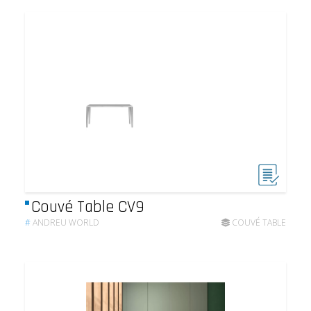
Couvé Table CV9
#
ANDREU WORLD
COUVÉ TABLE