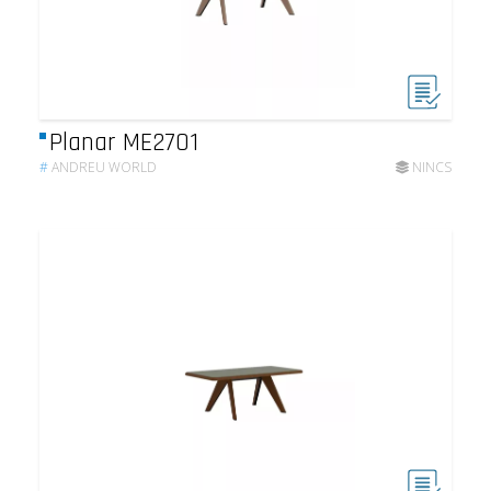
Planar ME2701
#
ANDREU WORLD
NINCS