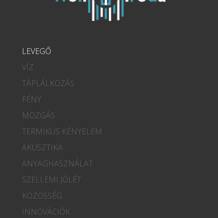
LEVEGŐ
VÍZ
TÁPLÁLKOZÁS
FÉNY
MOZGÁS
TERMIKUS KÉNYELEM
AKUSZTIKA
ANYAGHASZNÁLAT
SZELLEMI JÓLÉT
KÖZÖSSÉG
INNOVÁCIÓK