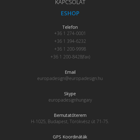
KAPCSOLAT
ESHOP
Telefon
+36 1 274-0001
+36 1 394-6232
+36 1 200-9998
+36 1 200-8428(fax)
Email
europadesign@europadesign.hu
Skype
europadesignhungary
Bemutatóterem
H-1025, Budapest, Törökvész út 71-75.
GPS Koordináták