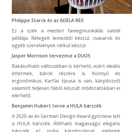
Philippe Starck és az
ADELA REX
Ez a szék a mesteri famegmunkálás valódi
példája. Rétegelt lemezből készül, csavarok és
egyéb szerelvények nélkül készül.
Jasper Morrison tervezése a
DUOS
Rakásolható változatban is kérhető, ezért ideális
éttermek, bárok részére is. Könnyű és
ergonómikus. Karfás típusa is van, kárpitozott
valamint teljesen fából készült módozatokban ei
elérhető.
Benjamin Hubert terve a
HULA
bárszék
A 2020-as év German Design Award győztese lett
a HULA bárszék. Állítható magasságú elegáns
bárszék ez puha kárpitozással, melynek