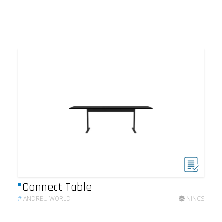
Connect Table
#
ANDREU WORLD
NINCS