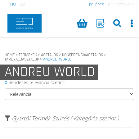
HU
|
EN
BELÉPÉS
|
REGISZTRÁCIÓ
HOME
TERMEKEK
ASZTALOK
KONFERENCIAASZTALOK
>
>
>
>
TARGYALOASZTALOK
ANDREU_WORLD
>
ANDREU WORLD
Rendezés relevancia szerint:
Gyártói Termék Szűrés ( Kategória szerint )