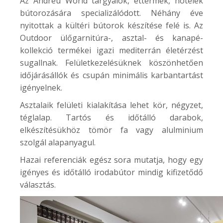
Az Andreu World tárgyalók, éttermek, hotelek
bútorozására specializálódott. Néhány éve
nyitottak a kültéri bútorok készítése felé is. Az
Outdoor
ülőgarnitúra-, asztal- és kanapé-
kollekció termékei igazi mediterrán életérzést
sugallnak. Felületkezelésüknek köszönhetően
időjárásállók és csupán minimális karbantartást
igényelnek.
Asztalaik felületi kialakítása lehet kör, négyzet,
téglalap. Tartós és időtálló darabok,
elkészítésükhöz tömör fa vagy alulminium
szolgál alapanyagul.
Hazai referenciák egész sora mutatja, hogy egy
igényes és időtálló irodabútor mindig kifizetődő
választás.