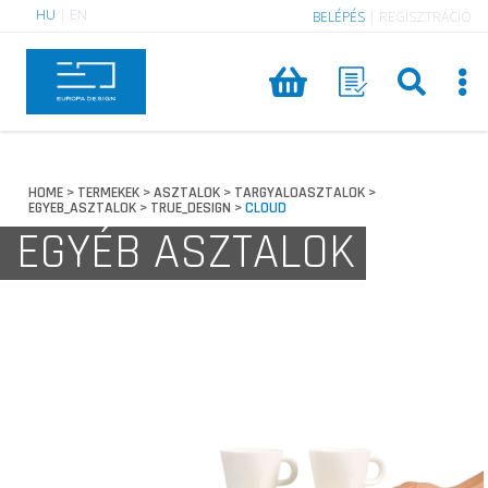
HU
|
EN
BELÉPÉS
|
REGISZTRÁCIÓ
HOME
TERMEKEK
ASZTALOK
TARGYALOASZTALOK
>
>
>
>
EGYEB_ASZTALOK
TRUE_DESIGN
CLOUD
>
>
EGYÉB ASZTALOK