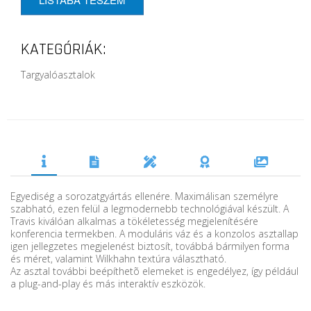
KATEGÓRIÁK:
Targyalóasztalok
Egyediség a sorozatgyártás ellenére. Maximálisan személyre
szabható, ezen felül a legmodernebb technológiával készült. A
Travis kiválóan alkalmas a tökéletesség megjelenítésére
konferencia termekben. A moduláris váz és a konzolos asztallap
igen jellegzetes megjelenést biztosít, továbbá bármilyen forma
és méret, valamint Wilkhahn textúra választható.
Az asztal további beépíthetõ elemeket is engedélyez, így például
a plug-and-play és más interaktív eszközök.