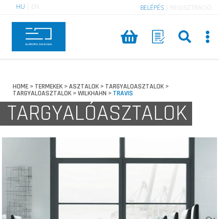
HU
|
EN
BELÉPÉS
|
REGISZTRÁCIÓ
HOME
TERMEKEK
ASZTALOK
TARGYALOASZTALOK
>
>
>
>
TARGYALOASZTALOK
WILKHAHN
TRAVIS
>
>
TARGYALÓASZTALOK