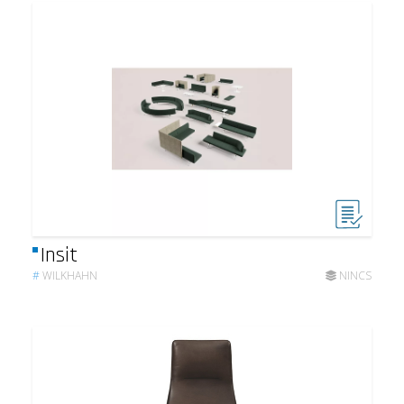
Insit
#
WILKHAHN
NINCS