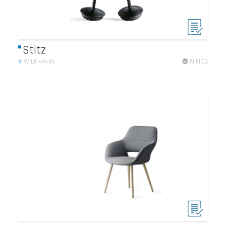
Stitz
#
WILKHAHN
NINCS