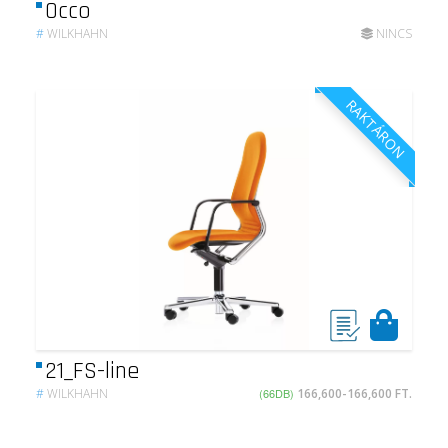
Occo
#
WILKHAHN
NINCS
RAKTÁRON
21_FS-line
#
WILKHAHN
(66DB)
166,600-166,600 FT.