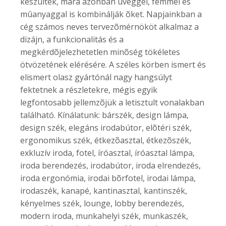
készültek, mára azonban üveggel, fémmel és
mûanyaggal is kombinálják õket. Napjainkban a
cég számos neves tervezõmérnököt alkalmaz a
dizájn, a funkcionalitás és a
megkérdõjelezhetetlen minõség tökéletes
ötvözetének elérésére. A széles körben ismert és
elismert olasz gyártónál nagy hangsúlyt
fektetnek a részletekre, mégis egyik
legfontosabb jellemzõjük a letisztult vonalakban
található. Kínálatunk: bárszék, design lámpa,
design szék, elegáns irodabútor, elõtéri szék,
ergonomikus szék, étkezõasztal, étkezõszék,
exkluzív iroda, fotel, íróasztal, íróasztal lámpa,
iroda berendezés, irodabútor, iroda elrendezés,
iroda ergonómia, irodai bõrfotel, irodai lámpa,
irodaszék, kanapé, kantinasztal, kantinszék,
kényelmes szék, lounge, lobby berendezés,
modern iroda, munkahelyi szék, munkaszék,