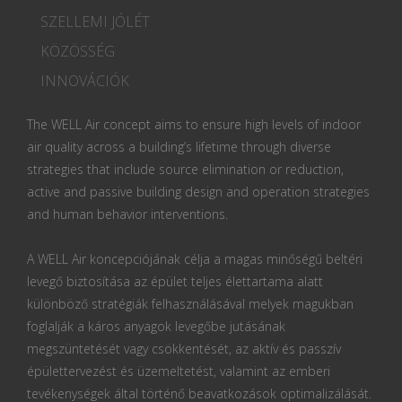
SZELLEMI JÓLÉT
KÖZÖSSÉG
INNOVÁCIÓK
The WELL Air concept aims to ensure high levels of indoor
air quality across a building’s lifetime through diverse
strategies that include source elimination or reduction,
active and passive building design and operation strategies
and human behavior interventions.
A WELL Air koncepciójának célja a magas minőségű beltéri
levegő biztosítása az épület teljes élettartama alatt
különböző stratégiák felhasználásával melyek magukban
foglalják a káros anyagok levegőbe jutásának
megszüntetését vagy csökkentését, az aktív és passzív
épülettervezést és üzemeltetést, valamint az emberi
tevékenységek által történő beavatkozások optimalizálását.