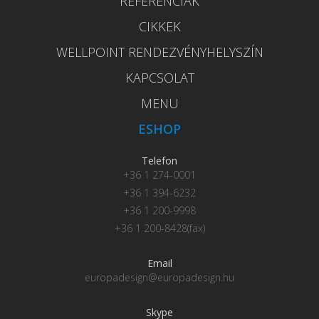
REFERENCIÁK
CIKKEK
WELLPOINT RENDEZVÉNYHELYSZÍN
KAPCSOLAT
MENU
ESHOP
Telefon
+36 1 274-0001
+36 1 394-6232
+36 1 200-9998
+36 1 200-8428(fax)
Email
europadesign@europadesign.hu
Skype