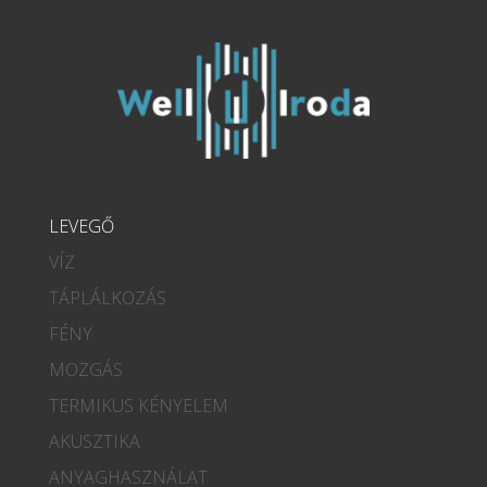
LEVEGŐ
VÍZ
TÁPLÁLKOZÁS
FÉNY
MOZGÁS
TERMIKUS KÉNYELEM
AKUSZTIKA
ANYAGHASZNÁLAT