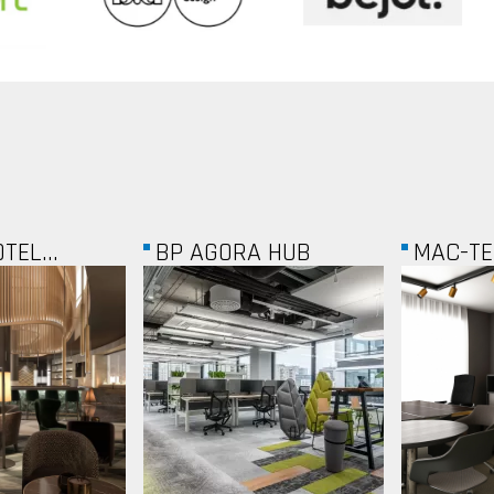
A HUB
MAC-TECH KFT.
EKATA V