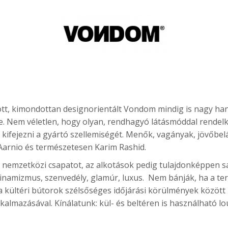
dott, kimondottan designorientált Vondom mindig is nagy han
e. Nem véletlen, hogy olyan, rendhagyó látásmóddal rendelk
ifejezni a gyártó szellemiségét. Menők, vagányak, jövőbel
Aarnio és természetesen Karim Rashid.
 nemzetközi csapatot, az alkotások pedig tulajdonképpen sa
inamizmus, szenvedély, glamúr, luxus. Nem bánják, ha a terve
a kültéri bútorok szélsőséges időjárási körülmények között
lmazásával. Kínálatunk: kül- és beltéren is használható lo