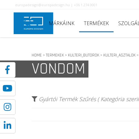
europadesign@europadesign.hu | +36 1 274 0001
MÁRKÁINK
TERMÉKEK
SZOLGÁ
HOME
TERMEKEK
KULTERI_BUTOROK
KULTERI_ASZTALOK
>
>
>
VONDOM
Gyártói Termék Szűrés ( Kategória szerin