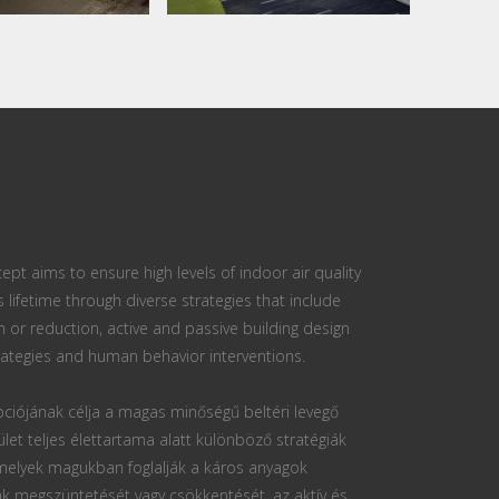
ept aims to ensure high levels of indoor air quality
s lifetime through diverse strategies that include
n or reduction, active and passive building design
ategies and human behavior interventions.
ciójának célja a magas minőségű beltéri levegő
ület teljes élettartama alatt különböző stratégiák
 melyek magukban foglalják a káros anyagok
k megszüntetését vagy csökkentését, az aktív és