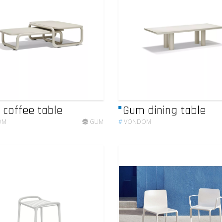
coffee table
Gum dining table
OM
GUM
#
VONDOM