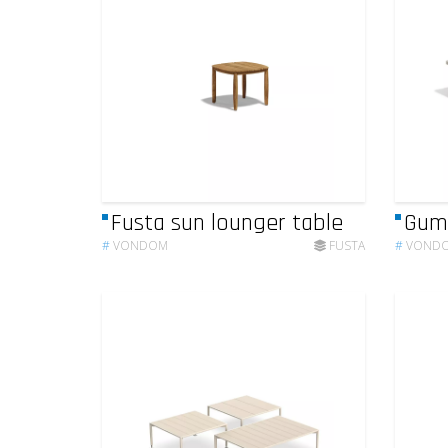
Fusta sun lounger table
Gum 
#
VONDOM
FUSTA
#
VOND