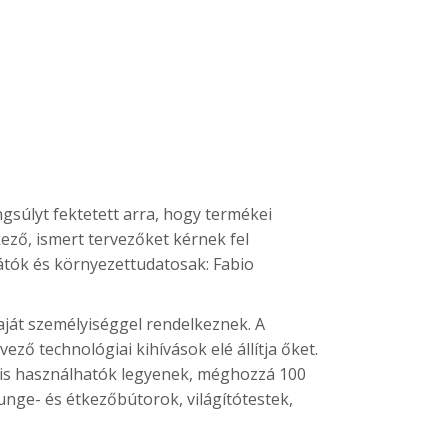
gsúlyt fektetett arra, hogy termékei
ező, ismert tervezőket kérnek fel
átók és környezettudatosak: Fabio
ját személyiséggel rendelkeznek. A
ző technológiai kihívások elé állítja őket.
 is használhatók legyenek, méghozzá 100
unge- és étkezőbútorok, világítótestek,