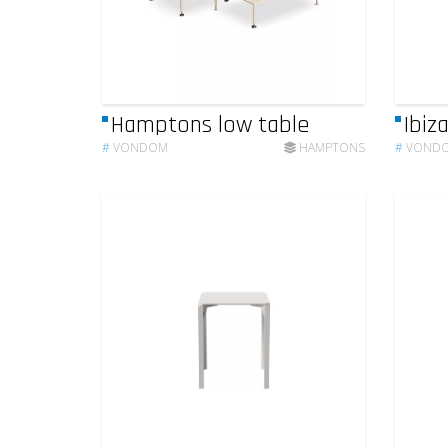
Hamptons low table
Ibiz
#
VONDOM
HAMPTONS
#
VOND