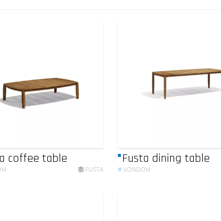
a coffee table
Fusta dining table
OM
FUSTA
#
VONDOM