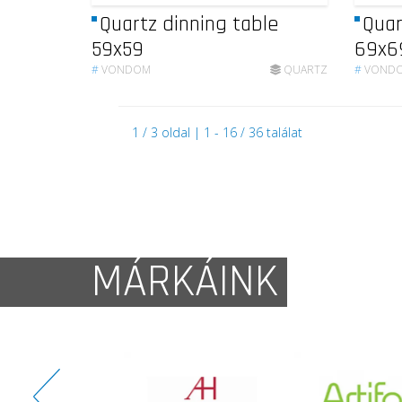
Quartz dinning table
Quar
59x59
69x6
#
VONDOM
QUARTZ
#
VOND
1 / 3 oldal | 1 - 16 / 36 találat
MÁRKÁINK