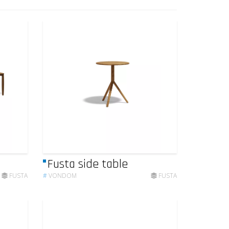
Fusta side table
FUSTA
#
VONDOM
FUSTA