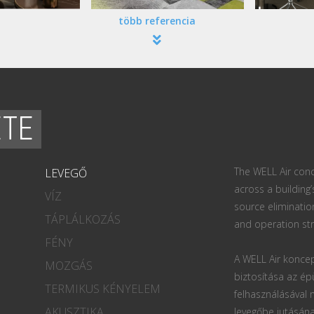
több referencia
ETE
The WELL Air conc
LEVEGŐ
across a building’
VÍZ
source eliminatio
TÁPLÁLKOZÁS
and operation str
FÉNY
A WELL Air koncep
MOZGÁS
biztosítása az ép
TERMIKUS KÉNYELEM
felhasználásával
AKUSZTIKA
levegőbe jutásána