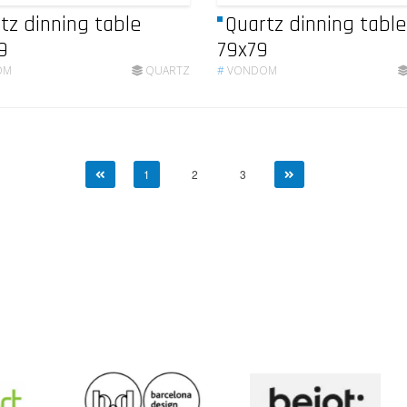
tz dinning table
Quartz dinning table
9
79x79
OM
QUARTZ
#
VONDOM
1
2
3