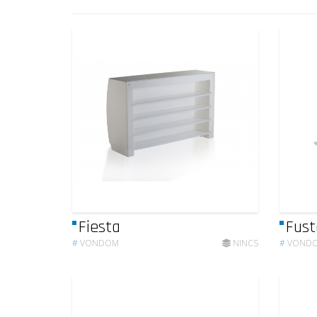
Fiesta
Fust
#
VONDOM
NINCS
#
VOND