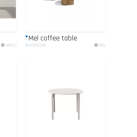
Mel coffee table
NINCS
#
VONDOM
MEL