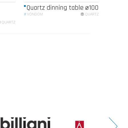
Quartz dinning table ø100
#
VONDOM
QUARTZ
QUARTZ