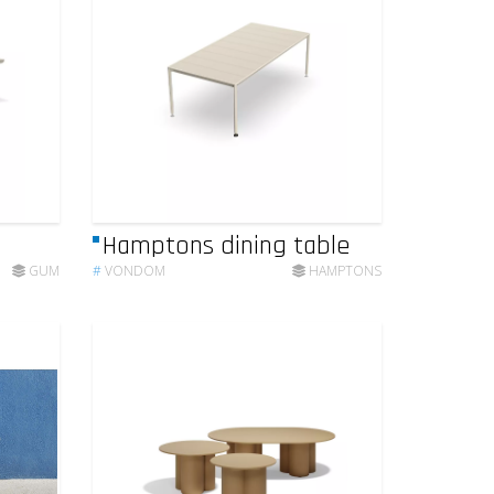
Hamptons dining table
GUM
#
VONDOM
HAMPTONS