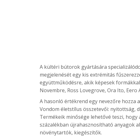
A kültéri bútorok gyártására specializáló
megjelenését egy kis extrémitás fűszerezz
együttműködésre, akik képesek formákkal k
Novembre, Ross Lovegrove, Ora Ito, Eero 
A hasonló értékrend egy nevezőre hozza a
Vondom életstílus összetevői: nyitottság, d
Termékeik minősége lehetővé teszi, hogy 
százalékban újrahasznosítható anyagok alka
növénytartók, kiegészítők.