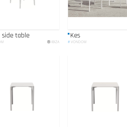
a side table
Kes
OM
IBIZA
#
VONDOM