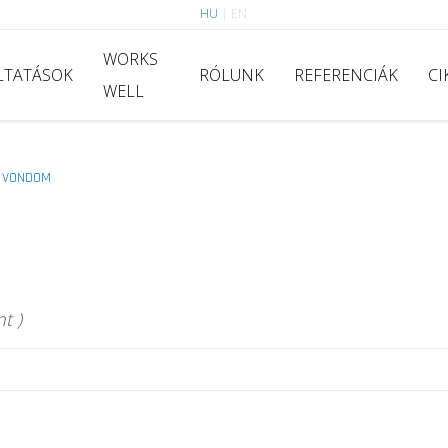
HU
|
EN
WORKS
LTATÁSOK
RÓLUNK
REFERENCIÁK
CI
WELL
VONDOM
>
t )