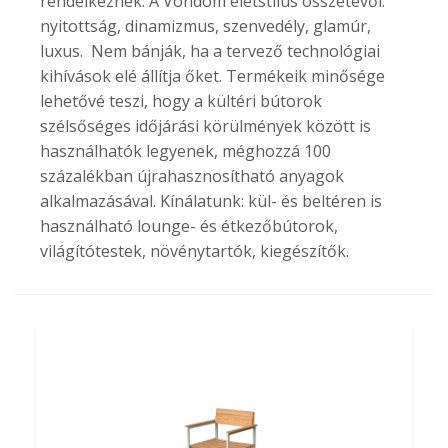
rendelkeznek. A Vondom életstílus összetevői:
nyitottság, dinamizmus, szenvedély, glamúr,
luxus. Nem bánják, ha a tervező technológiai
kihívások elé állítja őket. Termékeik minősége
lehetővé teszi, hogy a kültéri bútorok
szélsőséges időjárási körülmények között is
használhatók legyenek, méghozzá 100
százalékban újrahasznosítható anyagok
alkalmazásával. Kínálatunk: kül- és beltéren is
használható lounge- és étkezőbútorok,
világítótestek, növénytartók, kiegészítők.