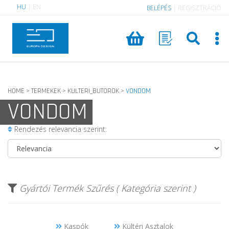
HU
|
EN
BELÉPÉS
|
REGISZTRÁCIÓ
HOME
TERMEKEK
KULTERI_BUTOROK
VONDOM
>
>
>
VONDOM
Rendezés relevancia szerint:
Gyártói Termék Szűrés ( Kategória szerint )
Kaspók
Kültéri Asztalok