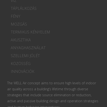
VÍZ
TÁPLÁLKOZÁS
FÉNY
MOZGÁS
TERMIKUS KÉNYELEM
AKUSZTIKA
ANYAGHASZNÁLAT
SZELLEMI JÓLÉT
KÖZÖSSÉG
INNOVÁCIÓK
The WELL Air concept aims to ensure high levels of indoor
air quality across a building’s lifetime through diverse
strategies that include source elimination or reduction,
active and passive building design and operation strategies
and human behavior interventions.