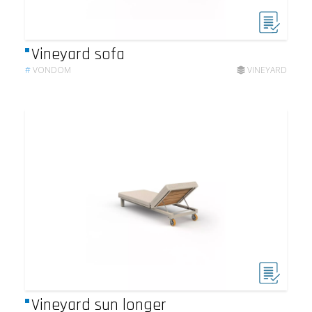
Vineyard sofa
#
VONDOM
VINEYARD
Vineyard sun longer