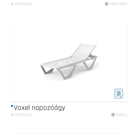
#
VONDOM
VINEYARD
Voxel napozóágy
#
VONDOM
NINCS