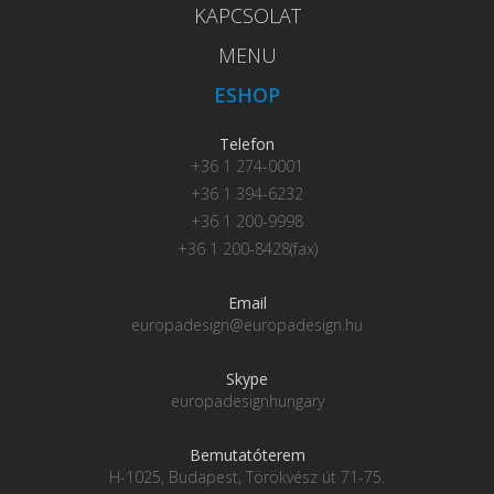
KAPCSOLAT
MENU
ESHOP
Telefon
+36 1 274-0001
+36 1 394-6232
+36 1 200-9998
+36 1 200-8428(fax)
Email
europadesign@europadesign.hu
Skype
europadesignhungary
Bemutatóterem
H-1025, Budapest, Törökvész út 71-75.