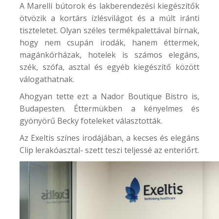
A Marelli bútorok és lakberendezési kiegészítők
ötvözik a kortárs ízlésvilágot és a múlt iránti
tiszteletet. Olyan széles termékpalettával bírnak,
hogy nem csupán irodák, hanem éttermek,
magánkórházak, hotelek is számos elegáns,
szék, szófa, asztal és egyéb kiegészítő között
válogathatnak.
Ahogyan tette ezt a
Nador Boutique Bistro
is,
Budapesten. Éttermükben a kényelmes és
gyönyörű Becky foteleket választották.
Az
Exeltis
színes irodájában, a kecses és elegáns
Clip lerakóasztal- szett teszi teljessé az enteriőrt.