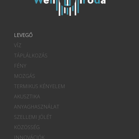
LEVEGŐ
VÍZ
TÁPLÁLKOZÁS
FÉNY
MOZGÁS
TERMIKUS KÉNYELEM
AKUSZTIKA
ANYAGHASZNÁLAT
SZELLEMI JÓLÉT
KÖZÖSSÉG
INNOVÁCIÓK