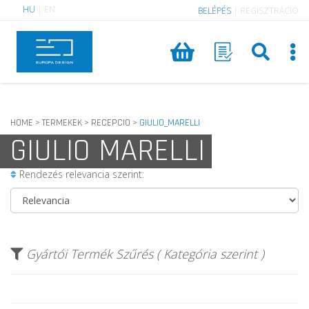
HU
|
EN
BELÉPÉS
|
REGISZTRÁCIÓ
HOME
TERMEKEK
RECEPCIO
GIULIO_MARELLI
>
>
>
GIULIO MARELLI
Rendezés relevancia szerint:
Gyártói Termék Szűrés ( Kategória szerint )