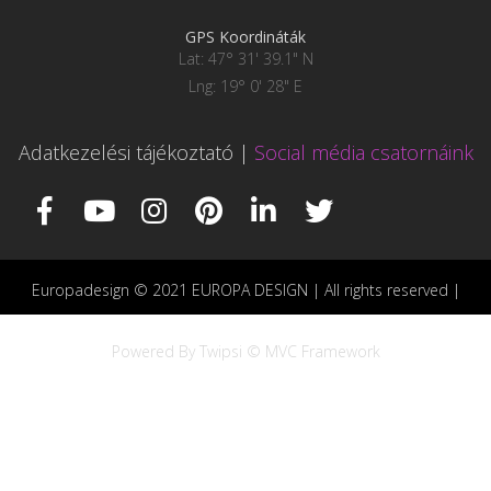
GPS Koordináták
Lat: 47° 31' 39.1" N
Lng: 19° 0' 28" E
Adatkezelési tájékoztató
|
Social média csatornáink
Europadesign © 2021 EUROPA DESIGN | All rights reserved |
Powered By Twipsi © MVC Framework