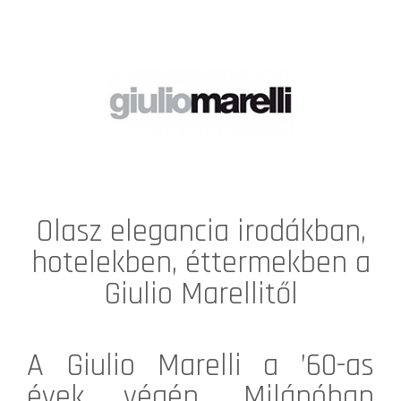
Olasz elegancia irodákban,
hotelekben, éttermekben a
Giulio Marellitől
A
Giulio Marelli
a ’60-as
évek végén, Milánóban