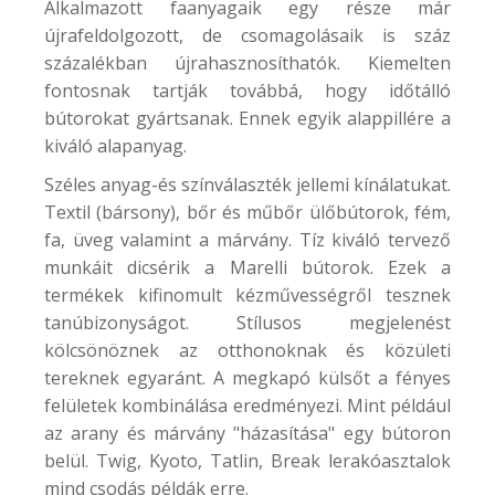
Alkalmazott faanyagaik egy része már
újrafeldolgozott, de csomagolásaik is száz
százalékban újrahasznosíthatók. Kiemelten
fontosnak tartják továbbá, hogy időtálló
bútorokat gyártsanak. Ennek egyik alappillére a
kiváló alapanyag.
Széles anyag-és színválaszték jellemi kínálatukat.
Textil (bársony), bőr és műbőr ülőbútorok, fém,
fa, üveg valamint a márvány. Tíz kiváló tervező
munkáit dicsérik a Marelli bútorok. Ezek a
termékek kifinomult kézművességről tesznek
tanúbizonyságot. Stílusos megjelenést
kölcsönöznek az otthonoknak és közületi
tereknek egyaránt. A megkapó külsőt a fényes
felületek kombinálása eredményezi. Mint például
az arany és márvány "házasítása" egy bútoron
belül. Twig, Kyoto, Tatlin, Break lerakóasztalok
mind csodás példák erre.