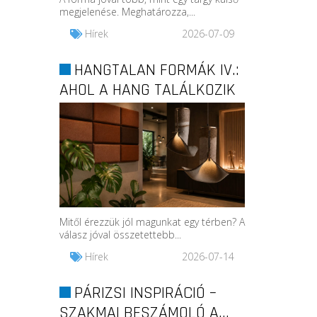
megjelenése. Meghatározza,...
Hírek
2026-07-09
HANGTALAN FORMÁK IV.:
AHOL A HANG TALÁLKOZIK
A...
Mitől érezzük jól magunkat egy térben? A
válasz jóval összetettebb...
Hírek
2026-07-14
PÁRIZSI INSPIRÁCIÓ –
SZAKMAI BESZÁMOLÓ A...