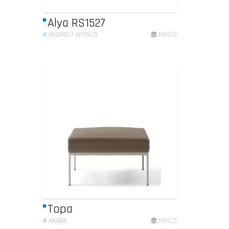
Alya RS1527
#
ANDREU WORLD
NINCS
Topa
#
AKABA
NINCS