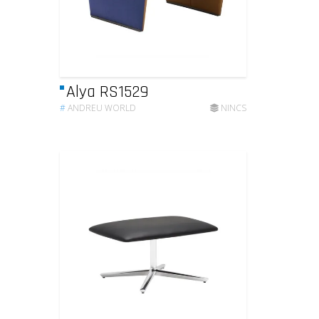
Alya RS1529
#
ANDREU WORLD
NINCS