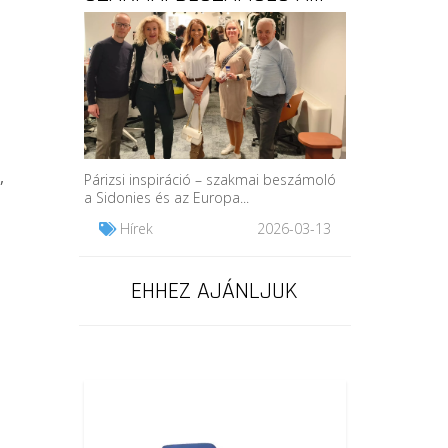
,
Párizsi inspiráció – szakmai beszámoló
a Sidonies és az Europa...
Hírek
2026-03-13
EHHEZ AJÁNLJUK