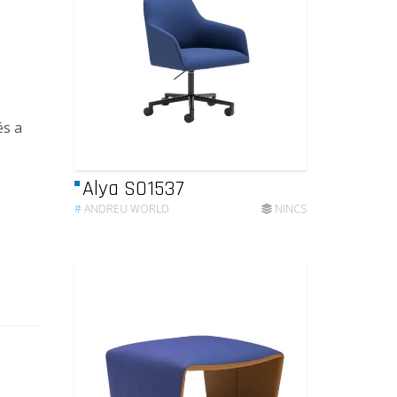
és a
Alya SO1537
#
ANDREU WORLD
NINCS