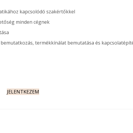
ematikához kapcsolódó szakértőkkel
ehetőség minden cégnek
atása
s bemutatkozás, termékkínálat bemutatása és kapcsolatépít
JELENTKEZEM