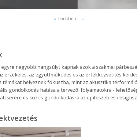
#
Irodabútor
#
k
n egyre nagyobb hangsúlyt kapnak azok a szakmai párbeszé
az érzékelés, az együttműködés és az értékközvetítés kérdés
is témákat helyeznek fókuszba, mint az akusztika térformál
uális gondolkodás hatása a tervezői folyamatokra - lehetősé
latcserére és közös gondolkodásra az építészeti és design
jektvezetés