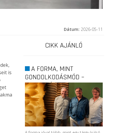
Dátum:
2026-05-11
CIKK AJÁNLÓ
dek,
A FORMA, MINT
eit is
GONDOLKODÁSMÓD –
ó
FOLYTATÓDOTT A...
get
szakma
A forma jóval több, mint egy tárgy külső