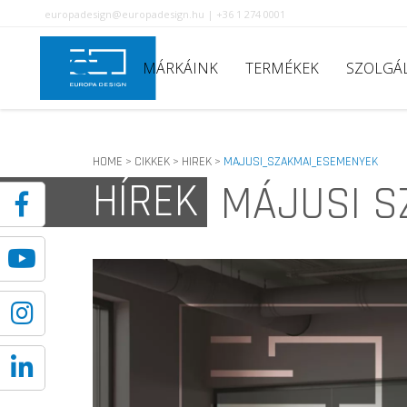
europadesign@europadesign.hu | +36 1 274 0001
MÁRKÁINK
TERMÉKEK
SZOLGÁ
HOME
CIKKEK
HIREK
MAJUSI_SZAKMAI_ESEMENYEK
>
>
>
HÍREK
MÁJUSI S