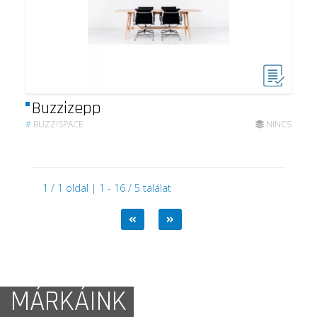
Buzzizepp
#
BUZZISPACE
NINCS
1 / 1 oldal | 1 - 16 / 5 találat
MÁRKÁINK