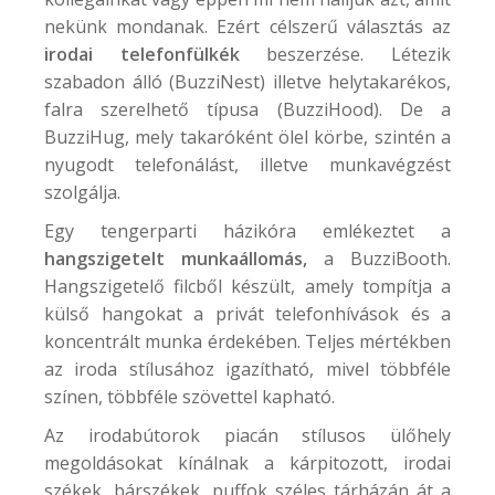
nekünk mondanak. Ezért célszerű választás az
irodai telefonfülkék
beszerzése. Létezik
szabadon álló (
BuzziNest
) illetve helytakarékos,
falra szerelhető típusa (
BuzziHood
). De a
BuzziHug
, mely takaróként ölel körbe, szintén a
nyugodt telefonálást, illetve munkavégzést
szolgálja.
Egy tengerparti házikóra emlékeztet a
hangszigetelt munkaállomás,
a
BuzziBooth
.
Hangszigetelő filcből készült, amely tompítja a
külső hangokat a privát telefonhívások és a
koncentrált munka érdekében. Teljes mértékben
az iroda stílusához igazítható, mivel többféle
színen, többféle szövettel kapható.
Az irodabútorok piacán stílusos ülőhely
megoldásokat kínálnak a kárpitozott, irodai
székek, bárszékek, puffok széles tárházán át a