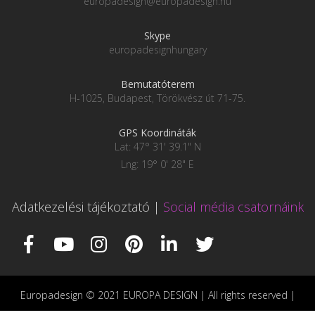
europadesign@europadesign.hu
Skype
europadesignhungary
Bemutatóterem
H-1025, Budapest, Törökvész út 71-75.
GPS Koordináták
Lat: 47° 31' 39.1" N
Lng: 19° 0' 28" E
Adatkezelési tájékoztató
|
Social média csatornáink
Europadesign © 2021 EUROPA DESIGN | All rights reserved |