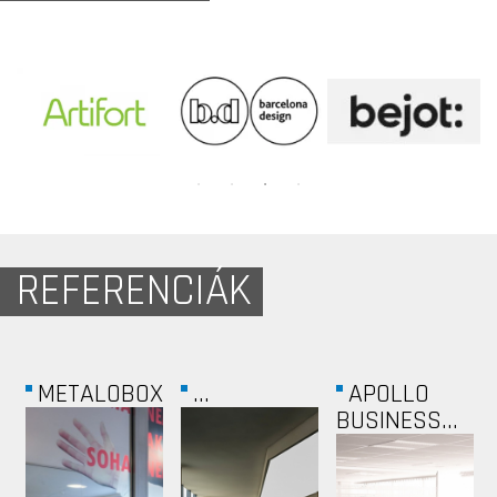
REFERENCIÁK
DEXAGON-
CITROM...
VÁROSLIGETI...
HÁZ