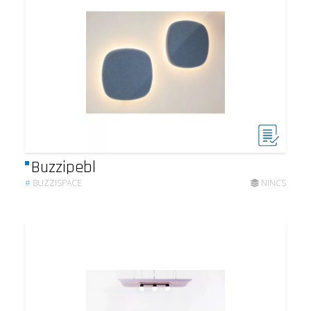
Buzzipebl
#
BUZZISPACE
NINCS