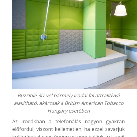
Buzzitile 3D-vel bármely irodai fal attraktívvá
alakítható, akárcsak a
British American Tobacco
Hungary
esetében
Az irodákban a telefonálás nagyon gyakran
előfordul, viszont kellemetlen, ha ezzel zavarjuk
kollégáinkat vagy éppen mi nem halljuk azt, amit