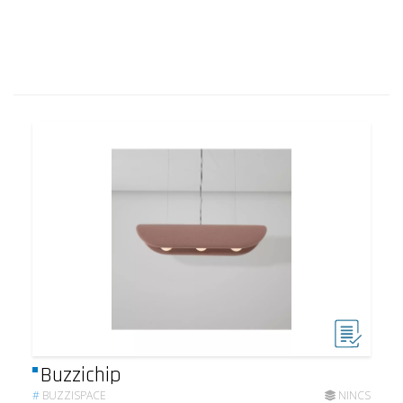
Buzzichip
#
BUZZISPACE
NINCS