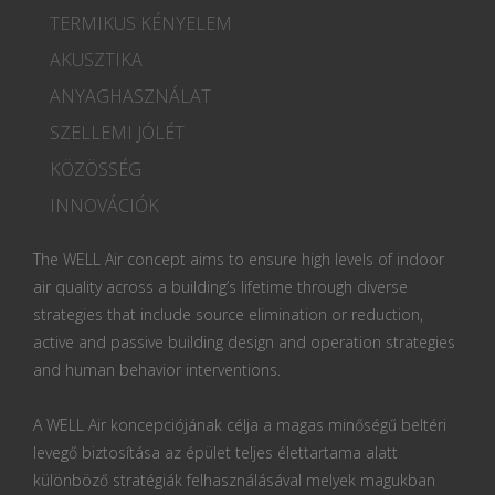
TERMIKUS KÉNYELEM
AKUSZTIKA
ANYAGHASZNÁLAT
SZELLEMI JÓLÉT
KÖZÖSSÉG
INNOVÁCIÓK
The WELL Air concept aims to ensure high levels of indoor
air quality across a building’s lifetime through diverse
strategies that include source elimination or reduction,
active and passive building design and operation strategies
and human behavior interventions.
A WELL Air koncepciójának célja a magas minőségű beltéri
levegő biztosítása az épület teljes élettartama alatt
különböző stratégiák felhasználásával melyek magukban