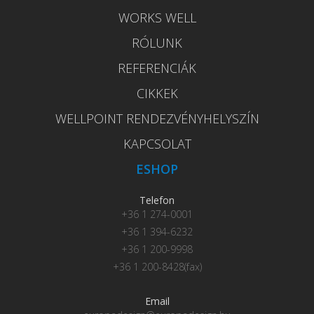
WORKS WELL
RÓLUNK
REFERENCIÁK
CIKKEK
WELLPOINT RENDEZVÉNYHELYSZÍN
KAPCSOLAT
ESHOP
Telefon
+36 1 274-0001
+36 1 394-6232
+36 1 200-9998
+36 1 200-8428(fax)
Email