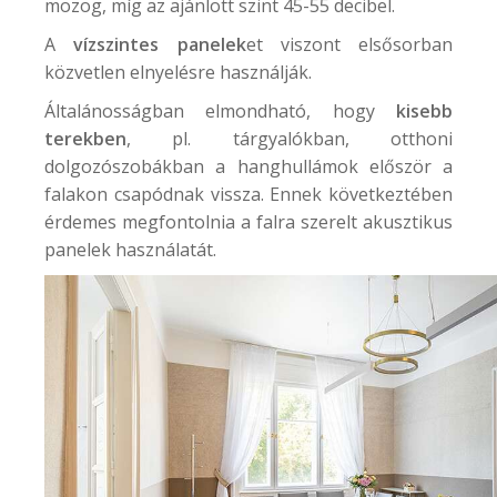
mozog, míg az ajánlott szint 45-55 decibel.
A
vízszintes panelek
et viszont elsősorban
közvetlen elnyelésre használják.
Általánosságban elmondható, hogy
kisebb
terekben
, pl. tárgyalókban, otthoni
dolgozószobákban a hanghullámok először a
falakon csapódnak vissza. Ennek következtében
érdemes megfontolnia a falra szerelt akusztikus
panelek használatát.