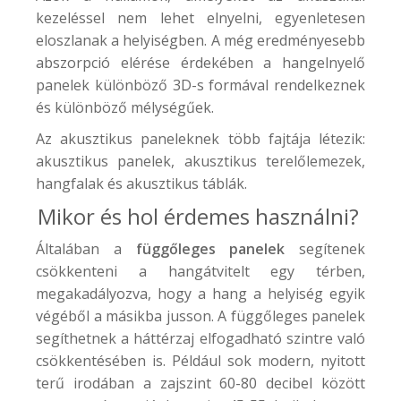
kezeléssel nem lehet elnyelni, egyenletesen
eloszlanak a helyiségben. A még eredményesebb
abszorpció elérése érdekében a hangelnyelő
panelek különböző 3D-s formával rendelkeznek
és különböző mélységűek.
Az akusztikus paneleknek több fajtája létezik:
akusztikus panelek, akusztikus terelőlemezek,
hangfalak és akusztikus táblák.
Mikor és hol érdemes használni?
Általában a
függőleges panelek
segítenek
csökkenteni a hangátvitelt egy térben,
megakadályozva, hogy a hang a helyiség egyik
végéből a másikba jusson. A függőleges panelek
segíthetnek a háttérzaj elfogadható szintre való
csökkentésében is. Például sok modern, nyitott
terű irodában a zajszint 60-80 decibel között