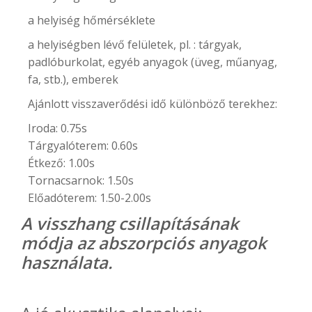
a helyiség hőmérséklete
a helyiségben lévő felületek, pl. : tárgyak,
padlóburkolat, egyéb anyagok (üveg, műanyag,
fa, stb.), emberek
Ajánlott visszaverődési idő különböző terekhez:
Iroda: 0.75s
Tárgyalóterem: 0.60s
Étkező: 1.00s
Tornacsarnok: 1.50s
Előadóterem: 1.50-2.00s
A visszhang csillapításának
módja az abszorpciós anyagok
használata.