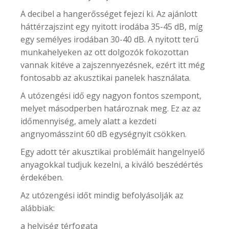
A decibel a hangerősséget fejezi ki. Az ajánlott
háttérzajszint egy nyitott irodába 35-45 dB, míg
egy semélyes irodában 30-40 dB. A nyitott terű
munkahelyeken az ott dolgozók fokozottan
vannak kitéve a zajszennyezésnek, ezért itt még
fontosabb az akusztikai panelek használata.
A utózengési idő egy nagyon fontos szempont,
melyet másodperben határoznak meg. Ez az az
időmennyiség, amely alatt a kezdeti
angnyomásszint 60 dB egységnyit csökken.
Egy adott tér akusztikai problémáit hangelnyelő
anyagokkal tudjuk kezelni, a kiváló beszédértés
érdekében.
Az utózengési időt mindig befolyásolják az
alábbiak:
a helyiség térfogata