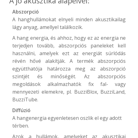
A jó akusztika alapelvei:
Abszorpció
A hanghullámokat elnyeli minden akusztikailag
lágy anyag, amellyel találkozik.
A hang energia, és ahhoz, hogy ez az energia ne
terjedjen tovább, abszorpciós paneleket kell
használni, amelyek ezt az energiát súrlódás
révén hővé alakítják. A termék abszorpciós
együtthatója határozza meg az abszorpció
szintjét és minőségét. Az abszorpciós
megoldások alkalmazhatók fix fal- vagy
mennyezeti elemekre, pl.
BuzziBlox
,
BuzziLand
,
BuzziTube
.
Diffúzió
A hangenergia egyenletesen oszlik el egy adott
térben.
Azok a hullámok, amelyeket az akusztikai