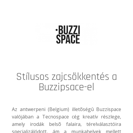
Stílusos zajcsökkentés a
Buzzipsace-el
Az antwerpeni (Belgium) illetõségû Buzzispace
valójában a Tecnospace cég kreatív részlege,
amely irodák belsõ falaira, térelválasztóira
specializálódott, ám a munkahelyek mellett