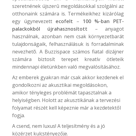
szeretnének újszerû megoldásokkal szolgálni az
otthonaink számára is. Termékeikhez kizárólag
egy úgynevezett
ecofelt
–
100 %-ban PET-
palackokból újrahasznosított
– anyagot
használnak, azonban nem csak környezetbarát
tulajdonságaik, felhasználásuk is forradalminak
nevezhetõ. A
Buzzispace
számos fiatal dizájner
számára biztosít terepet kreatív ötleteik
mindennapi életünkben való megvalósításához.
Az emberek gyakran már csak akkor kezdenek el
gondolkozni az akusztikai megoldásokon,
amikor tényleges problémát tapasztalnak a
helyiségben. Holott az akusztikának a tervezési
folyamat részét kell képeznie már a kezdetektől
fogja.
A csend, nem luxus! A teljesítmény és a jó
közérzet kulcstényezője.