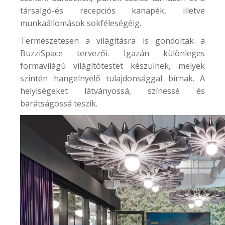
társalgó-és recepciós kanapék, illetve
munkaállomások sokféleségéig.
Természetesen a világításra is gondoltak a
BuzziSpace tervezői. Igazán különleges
formavilágú világítótestet készülnek, melyek
szintén hangelnyelő tulajdonsággal bírnak. A
helyiségeket látványossá, színessé és
barátságossá teszik.