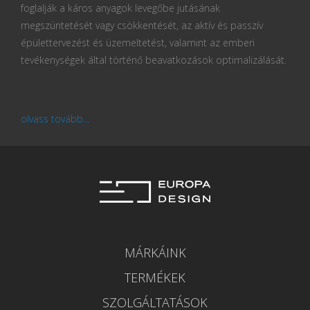
foglalják a káros anyagok levegőbe jutásának
megszüntetését vagy csökkentését, az aktív és passzív
épülettervezést és üzemeltetést, valamint az emberi
tevékenységek által történő beavatkozások optimalizálását.
olvass tovább...
MÁRKÁINK
TERMÉKEK
SZOLGÁLTATÁSOK