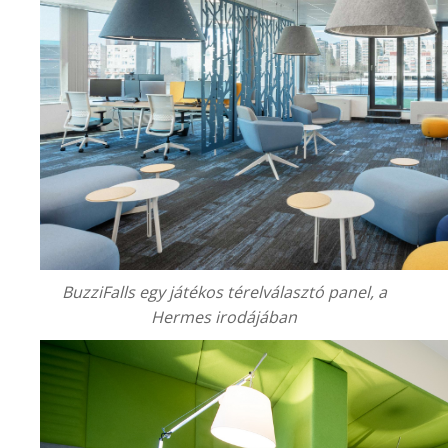
BuzziFalls egy játékos térelválasztó panel, a
Hermes irodájában