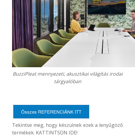
BuzziPleat mennyezeti, akusztikai világítás irodai
tárgyalóban
Összes REFERENCIÁNK ITT
Tekintse meg, hogy készülnek ezek a lenyűgöző
termékek. KATTINTSON
IDE
!