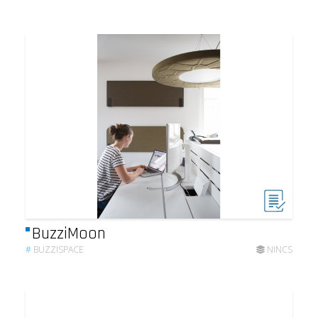
BuzziMoon
#
BUZZISPACE
NINCS