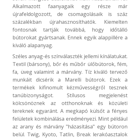
Alkalmazott faanyagaik egy része már
újrafeldolgozott, de csomagolásaik is száz
százalékban újrahasznosíthatók. Kiemelten
fontosnak tartják továbbá, hogy időtálló
bútorokat gyártsanak. Ennek egyik alappillére a
kiváló alapanyag.
Széles anyag-és színválaszték jellemi kínálatukat.
Textil (bársony), bőr és műbőr ülőbútorok, fém,
fa, üveg valamint a márvány. Tíz kiváló tervező
munkáit dicsérik a Marelli bútorok. Ezek a
termékek kifinomult kézművességről tesznek
tanúbizonyságot. Stílusos megjelenést
kölcsönöznek az otthonoknak és közületi
tereknek egyaránt. A megkapó külsőt a fényes
felületek kombinálása eredményezi. Mint például
az arany és márvány "házasítása" egy bútoron
belül. Twig, Kyoto, Tatlin, Break lerakóasztalok