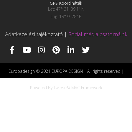
GPS Koordináták
Lat: 47° 31' 39.1" N
Lng: 19° 0' 28" E
Adatkezelési tájékoztató
|
Social média csatornáink
Europadesign © 2021 EUROPA DESIGN | All rights reserved |
Powered By Twipsi © MVC Framework