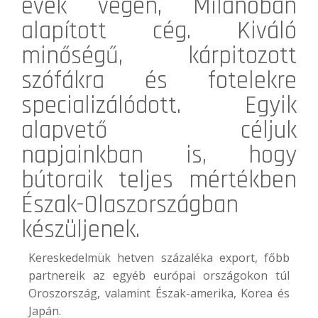
évek végén, Milánóban
alapított cég. Kiváló
minőségű, kárpitozott
szófákra és fotelekre
specializálódott. Egyik
alapvető céljuk
napjainkban is, hogy
bútoraik teljes mértékben
Észak-Olaszországban
készüljenek.
Kereskedelmük hetven százaléka export, főbb
partnereik az egyéb európai országokon túl
Oroszország, valamint Észak-amerika, Korea és
Japán.