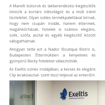
A Marelli bútorok és lakberendezési kiegészítők
ötvözik a kortárs ízlésvilágot és a múlt iránti
tiszteletet. Olyan széles termékpalettával bírnak,
hogy nem csupán irodák, hanem éttermek,
magánkórházak, hotelek is számos elegáns,
szék, szófa, asztal és egyéb kiegészítő között
válogathatnak.
Ahogyan tette ezt a
Nador Boutique Bistro
is,
Budapesten. Éttermükben a kényelmes és
gyönyörű Becky foteleket választották.
Az
Exeltis
színes irodájában, a kecses és elegáns
Clip lerakóasztal- szett teszi teljessé az enteriőrt.