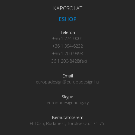
KAPCSOLAT
ESHOP
Telefon
+36 1 274-0001
+36 1 394-6232
+36 1 200-9998
+36 1 200-8428(fax)
Email
europadesign@europadesign.hu
Skype
europadesignhungary
Bemutatóterem
H-1025, Budapest, Törökvész út 71-75.