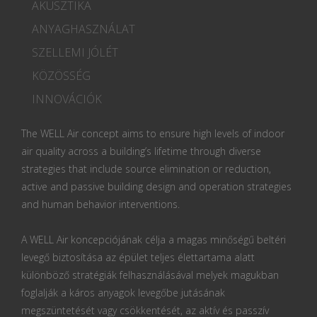
AKUSZTIKA
ANYAGHASZNÁLAT
SZELLEMI JÓLÉT
KÖZÖSSÉG
INNOVÁCIÓK
The WELL Air concept aims to ensure high levels of indoor
air quality across a building’s lifetime through diverse
strategies that include source elimination or reduction,
active and passive building design and operation strategies
and human behavior interventions.
A WELL Air koncepciójának célja a magas minőségű beltéri
levegő biztosítása az épület teljes élettartama alatt
különböző stratégiák felhasználásával melyek magukban
foglalják a káros anyagok levegőbe jutásának
megszüntetését vagy csökkentését, az aktív és passzív