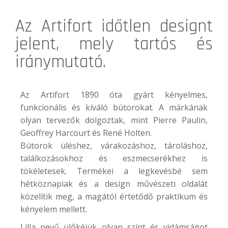
Az
Artifort
időtlen designt
jelent, mely tartós és
iránymutató.
Az Artifort 1890 óta gyárt kényelmes,
funkcionális és kíváló bútorokat. A márkának
olyan tervezők dolgoztak, mint Pierre Paulin,
Geoffrey Harcourt és René Holten.
Bútorok üléshez, várakozáshoz, tároláshoz,
találkozásokhoz és eszmecserékhez is
tökéletesek. Termékei a legkevésbé sem
hétköznapiak és a design művészeti oldalát
közelítik meg, a magától értetődő praktikum és
kényelem mellett.
Lilla nevű ülőkéjük olyan színt és vidámságot