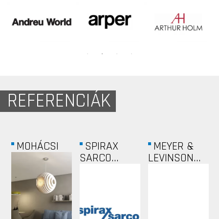
REFERENCIÁK
MOHÁCSI
SPIRAX
MEYER &
R
SARCO...
LEVINSON...