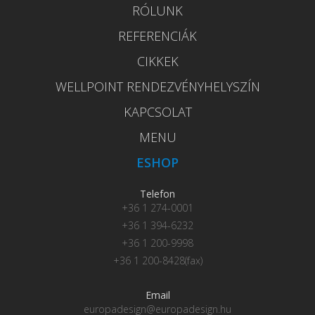
RÓLUNK
REFERENCIÁK
CIKKEK
WELLPOINT RENDEZVÉNYHELYSZÍN
KAPCSOLAT
MENU
ESHOP
Telefon
+36 1 274-0001
+36 1 394-6232
+36 1 200-9998
+36 1 200-8428(fax)
Email
europadesign@europadesign.hu