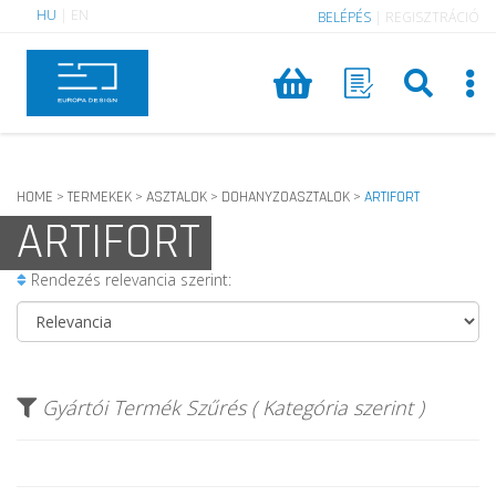
HU
|
EN
BELÉPÉS
|
REGISZTRÁCIÓ
HOME
TERMEKEK
ASZTALOK
DOHANYZOASZTALOK
ARTIFORT
>
>
>
>
ARTIFORT
Rendezés relevancia szerint:
Gyártói Termék Szűrés ( Kategória szerint )