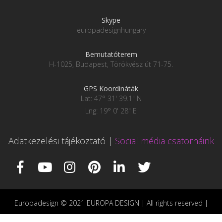
Skype
europadesignhungary
Bemutatóterem
H-1025, Budapest, Törökvész út 71-75.
GPS Koordináták
Lat: 47° 31' 39.1" N
Lng: 19° 0' 28" E
Adatkezelési tájékoztató
|
Social média csatornáink
Europadesign © 2021 EUROPA DESIGN | All rights reserved |