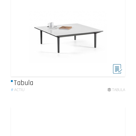
Tabula
#
ACTIU
TABULA