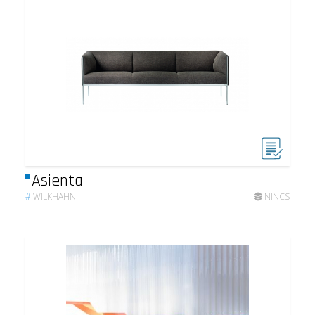
Asienta
#
WILKHAHN
NINCS