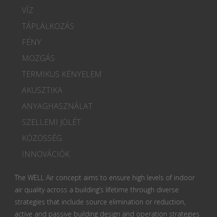
VÍZ
TÁPLÁLKOZÁS
FÉNY
MOZGÁS
TERMIKUS KÉNYELEM
AKUSZTIKA
ANYAGHASZNÁLAT
SZELLEMI JÓLÉT
KÖZÖSSÉG
INNOVÁCIÓK
The WELL Air concept aims to ensure high levels of indoor
air quality across a building’s lifetime through diverse
strategies that include source elimination or reduction,
active and passive building design and operation strategies