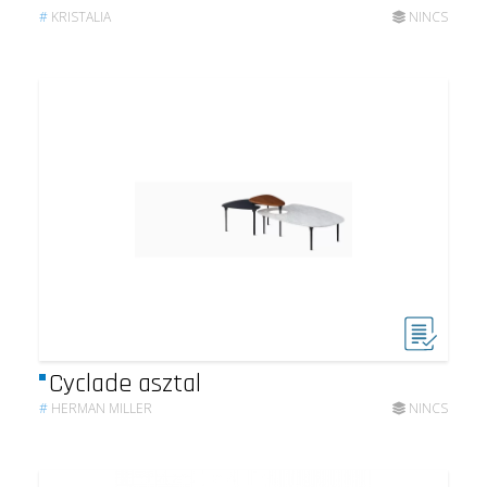
#
KRISTALIA
NINCS
Cyclade asztal
#
HERMAN MILLER
NINCS