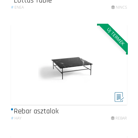
Lottus Table
#
ENEA
NINCS
ÚJ TERMÉK
Rebar asztalok
#
HAY
REBAR