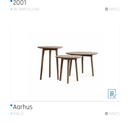
2001
#
BD BARCELONA
NINCS
Aarhus
#
HALLE
NINCS