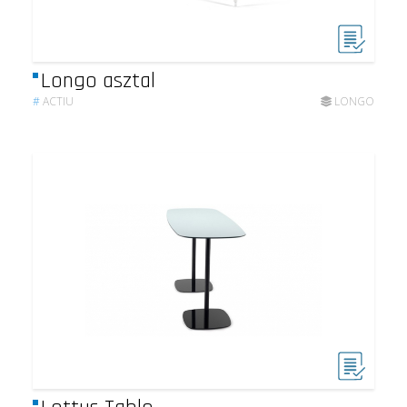
Longo asztal
#
ACTIU
LONGO