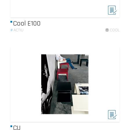
Cool E100
#
ACTIU
COOL
CU