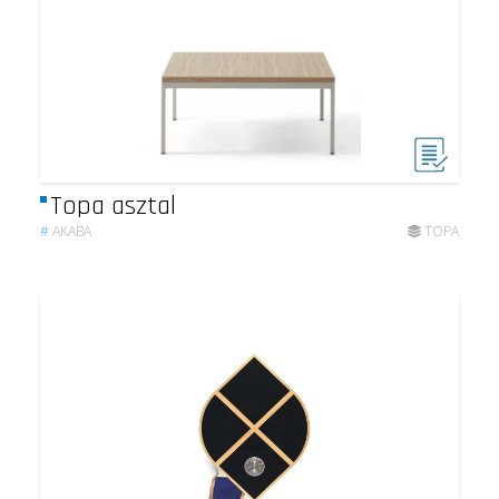
Topa asztal
#
AKABA
TOPA