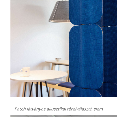
Patch látványos akusztikai térelválasztó elem