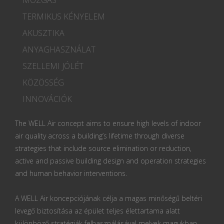
TERMIKUS KÉNYELEM
AKUSZTIKA
ANYAGHASZNÁLAT
SZELLEMI JÓLÉT
KÖZÖSSÉG
INNOVÁCIÓK
The WELL Air concept aims to ensure high levels of indoor
air quality across a building’s lifetime through diverse
strategies that include source elimination or reduction,
active and passive building design and operation strategies
and human behavior interventions.
A WELL Air koncepciójának célja a magas minőségű beltéri
levegő biztosítása az épület teljes élettartama alatt
különböző stratégiák felhasználásával melyek magukban