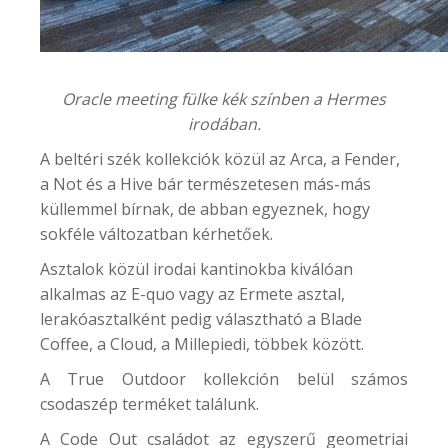
Oracle meeting fülke kék színben a Hermes
irodában.
A
beltéri szék kollekciók
közül az Arca, a Fender,
a Not és a Hive bár természetesen más-más
küllemmel bírnak, de abban egyeznek, hogy
sokféle változatban kérhetőek.
Asztalok közül irodai kantinokba kiválóan
alkalmas az E-quo vagy az Ermete asztal,
lerakóasztalként pedig választható a Blade
Coffee, a Cloud, a Millepiedi, többek között.
A True Outdoor kollekción belül számos
csodaszép terméket találunk.
A Code Out családot az egyszerű geometriai