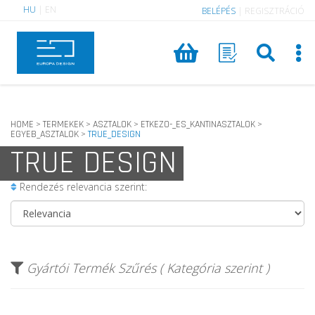
HU
|
EN
BELÉPÉS
|
REGISZTRÁCIÓ
HOME
TERMEKEK
ASZTALOK
ETKEZO-_ES_KANTINASZTALOK
>
>
>
>
EGYEB_ASZTALOK
TRUE_DESIGN
>
TRUE DESIGN
Rendezés relevancia szerint:
Gyártói Termék Szűrés ( Kategória szerint )