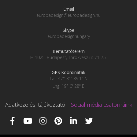
Email
europadesign@europadesign.hu
Skype
europadesignhungary
Bemutatóterem
H-1025, Budapest, Törökvész út 71-75.
GPS Koordináták
Lat: 47° 31' 39.1" N
Lng: 19° 0' 28" E
Adatkezelési tájékoztató
|
Social média csatornáink