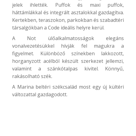
jelek ihlették. Puffok és maxi puffok,
háttámlákkal és integrált asztalokkal gazdagítva.
Kertekben, teraszokon, parkokban és szabadtéri
társalgókban a Code ideális helyre kerül.
A Not ülőalkalmatosságok elegáns
vonalvezetésükkel hívják fel magukra a
figyelmet. Különböző színekben lakkozott,
horganyzott acélból készült szerkezet jellemzi,
valamint a szánkótalpas kivitel. Könnyű,
rakásolható szék.
A Marina beltéri székcsalád most egy új kültéri
változattal gazdagodott.