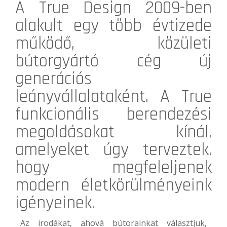
A
True Design
2009-ben
alakult egy több évtizede
működő, közületi
bútorgyártó cég új
generációs
leányvállalataként. A True
funkcionális berendezési
megoldásokat kínál,
amelyeket úgy terveztek,
hogy megfeleljenek
modern életkörülményeink
igényeinek.
Az irodákat, ahová bútorainkat választjuk,