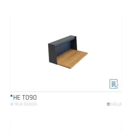
HE T090
#
TRUE DESIGN
HELLA