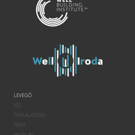
LEVEGŐ
VÍZ
TÁPLÁLKOZÁS
FÉNY
MOZGÁS