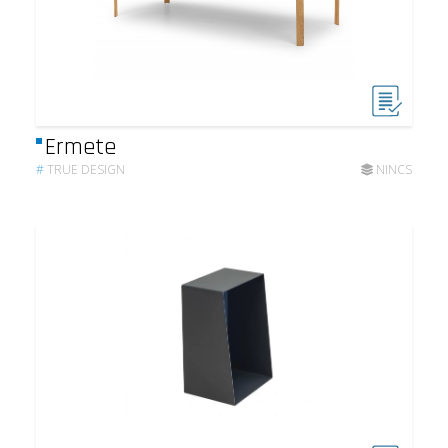
Ermete
#
TRUE DESIGN
NINCS