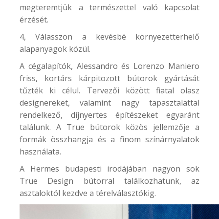
megteremtjük a természettel való kapcsolat
érzését.
4, Válasszon a kevésbé környezetterhelő
alapanyagok közül.
A cégalapítók, Alessandro és Lorenzo Maniero
friss, kortárs kárpitozott bútorok gyártását
tűzték ki célul. Tervezői között fiatal olasz
designereket, valamint nagy tapasztalattal
rendelkező, díjnyertes építészeket egyaránt
találunk. A True bútorok közös jellemzője a
formák összhangja és a finom színárnyalatok
használata.
A
Hermes
budapesti irodájában nagyon sok
True Design bútorral találkozhatunk, az
asztaloktól kezdve a térelválasztókig.