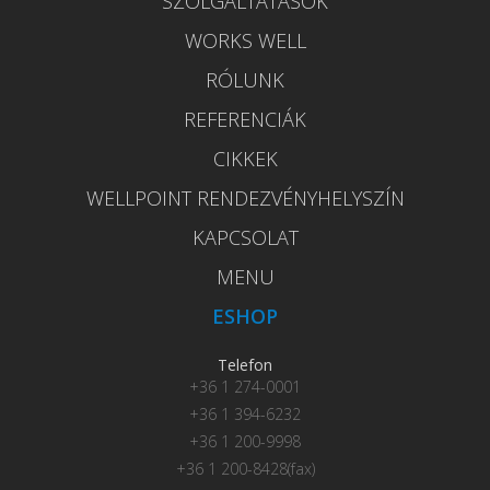
SZOLGÁLTATÁSOK
WORKS WELL
RÓLUNK
REFERENCIÁK
CIKKEK
WELLPOINT RENDEZVÉNYHELYSZÍN
KAPCSOLAT
MENU
ESHOP
Telefon
+36 1 274-0001
+36 1 394-6232
+36 1 200-9998
+36 1 200-8428(fax)