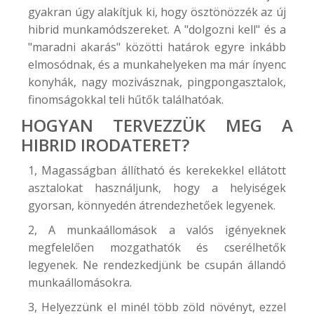
gyakran úgy alakítjuk ki, hogy ösztönözzék az új
hibrid munkamódszereket. A "dolgozni kell" és a
"maradni akarás" közötti határok egyre inkább
elmosódnak, és a munkahelyeken ma már ínyenc
konyhák, nagy mozivásznak, pingpongasztalok,
finomságokkal teli hűtők találhatóak.
HOGYAN TERVEZZÜK MEG A
HIBRID IRODATERET?
1, Magasságban állítható és kerekekkel ellátott
asztalokat használjunk, hogy a helyiségek
gyorsan, könnyedén átrendezhetőek legyenek.
2, A munkaállomások a valós igényeknek
megfelelően mozgathatók és cserélhetők
legyenek. Ne rendezkedjünk be csupán állandó
munkaállomásokra.
3, Helyezzünk el minél több zöld növényt, ezzel