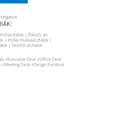
l elegance
IÁK:
enchasztalok | Étkező- és
ok | Irodai munkaasztalok |
alok | Vezetői asztalok
tek
#
Executive Desk
#
Office Desk
k
#
Meeting Desk
#
Design Furniture