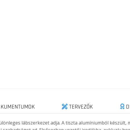
KUMENTUMOK
TERVEZŐK
D
 különleges lábszerkezet adja. A tiszta alumíniumból készül