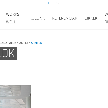
HU
|
EN
WORKS
W
RÓLUNK
REFERENCIÁK
CIKKEK
WELL
R
OASZTALOK
ACTIU
ARKITEK
>
>
LOK