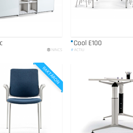
c
Cool E100
NINCS
#
ACTIU
RAKTÁRON