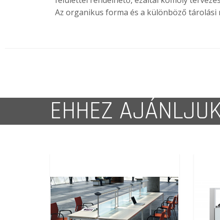
felülettel rendelhető, ezáltal komoly tervez
Az organikus forma és a különböző tárolási m
EHHEZ AJÁNLJU