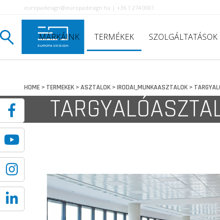
europadesign@europadesign.hu | +36 1 274 0001
MÁRKÁINK
TERMÉKEK
SZOLGÁLTATÁSOK
HOME
TERMEKEK
ASZTALOK
IRODAI_MUNKAASZTALOK
TARGYAL
>
>
>
>
TARGYALÓASZTA