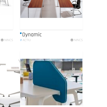
Dynamic
NINCS
#
ACTIU
NINCS