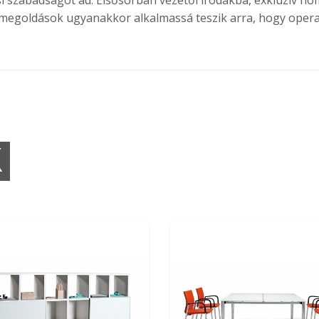
ési szabadságot ad. Elsősorban vezetői irodákba, exkluzív ho
egoldások ugyanakkor alkalmassá teszik arra, hogy operatív 
K