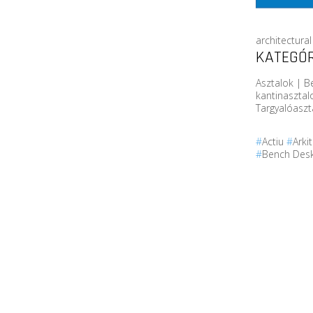
architectura
KATEGÓR
Asztalok | B
kantinasztal
Targyalóaszt
#
Actiu
#
Arki
#
Bench Des