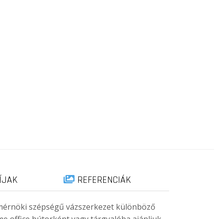
ÍJAK
REFERENCIÁK
t, mérnöki szépségű vázszerkezet különböző