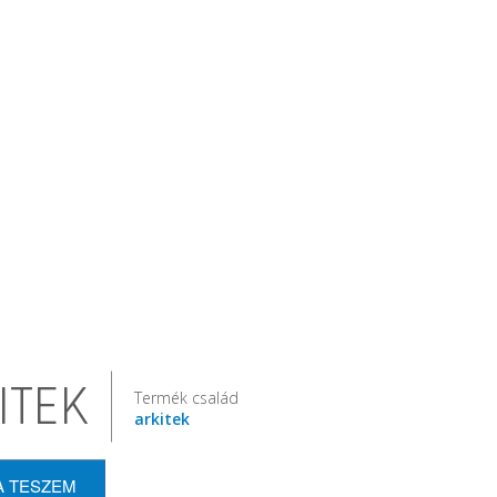
ITEK
Termék család
arkitek
A TESZEM