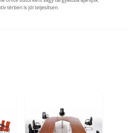
me office bútorként vagy tárgyalóba ajánljuk.
térben is jól teljesítsen.