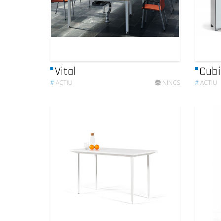
Vital
Cubi
#
ACTIU
NINCS
#
ACTIU