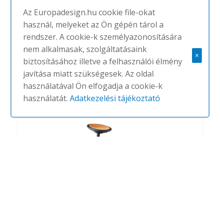
Az Europadesign.hu cookie file-okat
használ, melyeket az Ön gépén tárol a
rendszer. A cookie-k személyazonosítására
21_FS-line
nem alkalmasak, szolgáltatásaink
×
#
WILKHAHN
(66DB)
166,600-166,600 FT.
biztosításához illetve a felhasználói élmény
javítása miatt szükségesek. Az oldal
használatával Ön elfogadja a cookie-k
használatát.
Adatkezelési tájékoztató