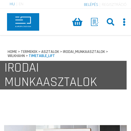
HU
|
EN
BELÉPÉS
|
REGISZTRÁCIÓ
HOME
TERMEKEK
ASZTALOK
IRODAI_MUNKAASZTALOK
>
>
>
>
WILKHAHN
TIMETABLE_LIFT
>
IRODAI
MUNKAASZTALOK