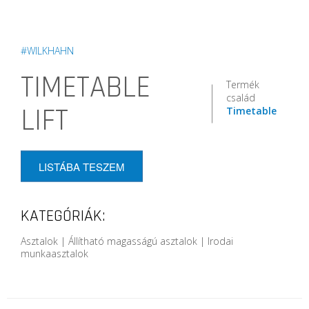
#WILKHAHN
TIMETABLE
Termék
család
LIFT
Timetable
LISTÁBA TESZEM
KATEGÓRIÁK:
Asztalok | Állítható magasságú asztalok | Irodai
munkaasztalok