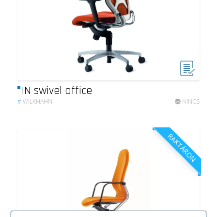
IN swivel office
#
WILKHAHN
NINCS
RAKTÁRON