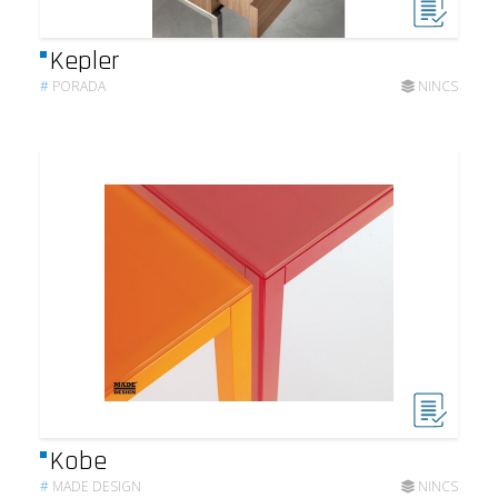
Kepler
#
PORADA
NINCS
Kobe
#
MADE DESIGN
NINCS