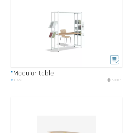
Modular table
#
GAM
NINCS