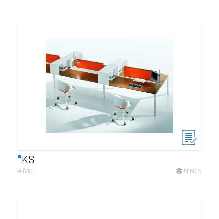
KS
#
IVM
NINCS