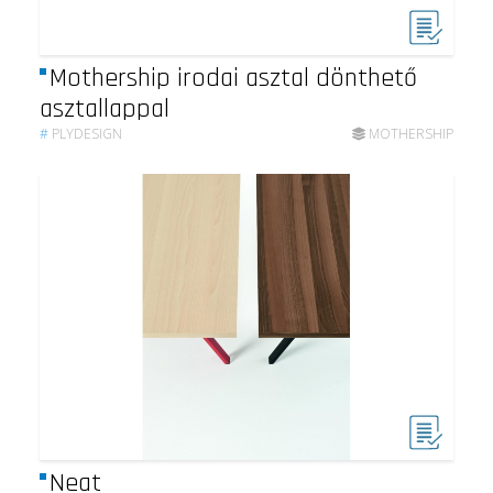
Mothership irodai asztal dönthető
asztallappal
#
PLYDESIGN
MOTHERSHIP
Neat