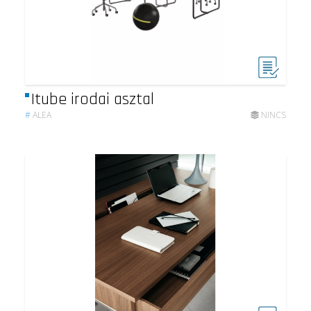
Itube irodai asztal
#
ALEA
NINCS