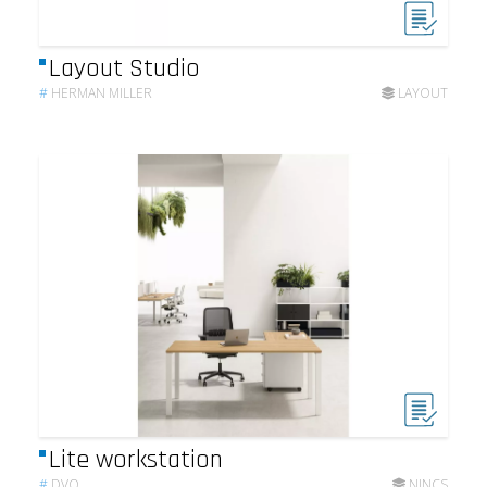
Layout Studio
#
HERMAN MILLER
LAYOUT
Lite workstation
#
DVO
NINCS