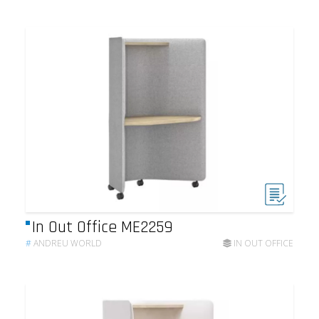
In Out Office ME2259
#
ANDREU WORLD
IN OUT OFFICE