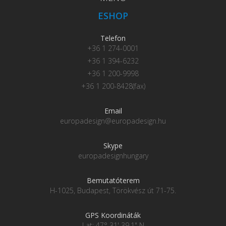
ESHOP
Telefon
+36 1 274-0001
+36 1 394-6232
+36 1 200-9998
+36 1 200-8428(fax)
Email
europadesign@europadesign.hu
Skype
europadesignhungary
Bemutatóterem
H-1025, Budapest, Törökvész út 71-75.
GPS Koordináták
Lat: 47° 31' 39.1" N