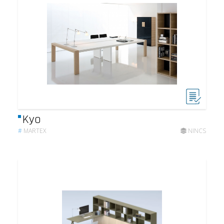
Kyo
#
MARTEX
NINCS