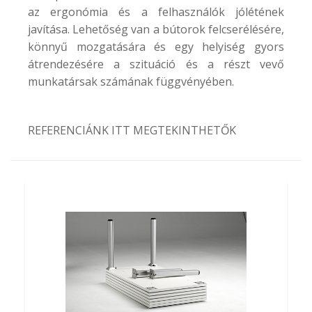
az ergonómia és a felhasználók jólétének
javítása. Lehetőség van a bútorok felcserélésére,
könnyű mozgatására és egy helyiség gyors
átrendezésére a szituáció és a részt vevő
munkatársak számának függvényében.
REFERENCIÁNK ITT MEGTEKINTHETŐK