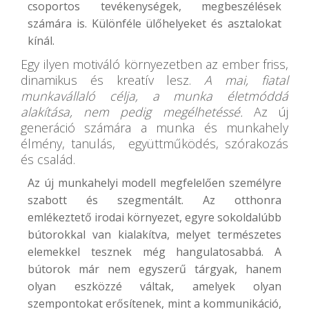
csoportos tevékenységek, megbeszélések
számára is. Különféle ülőhelyeket és asztalokat
kínál.
Egy ilyen motiváló környezetben az ember friss,
dinamikus és kreatív lesz.
A mai, fiatal
munkavállaló célja, a munka életmóddá
alakítása, nem pedig megélhetéssé.
Az új
generáció számára a munka és munkahely
élmény, tanulás, együttműködés, szórakozás
és család.
Az új munkahelyi modell megfelelően személyre
szabott és szegmentált. Az otthonra
emlékeztető irodai környezet, egyre sokoldalúbb
bútorokkal van kialakítva, melyet természetes
elemekkel tesznek még hangulatosabbá. A
bútorok már nem egyszerű tárgyak, hanem
olyan eszközzé váltak, amelyek olyan
szempontokat erősítenek, mint a kommunikáció,