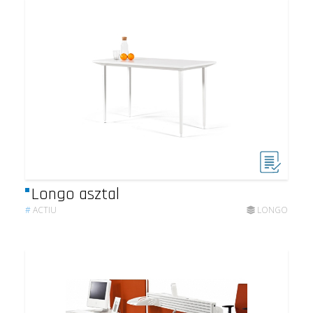
Longo asztal
#
ACTIU
LONGO