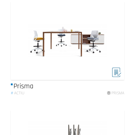
Prisma
#
ACTIU
PRISMA