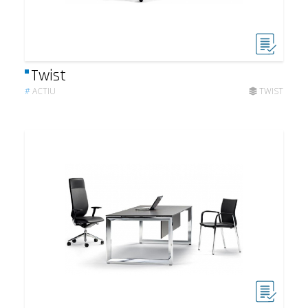
Twist
#
ACTIU
TWIST