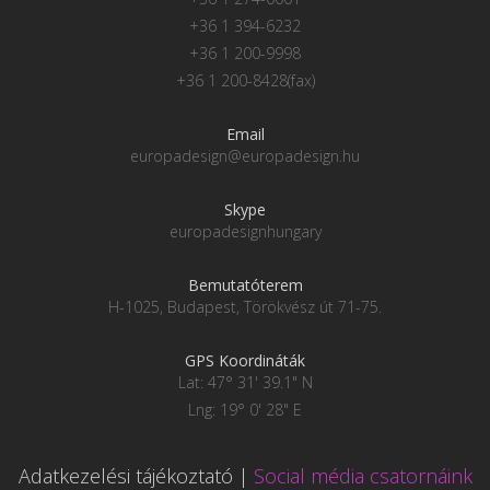
+36 1 394-6232
+36 1 200-9998
+36 1 200-8428(fax)
Email
europadesign@europadesign.hu
Skype
europadesignhungary
Bemutatóterem
H-1025, Budapest, Törökvész út 71-75.
GPS Koordináták
Lat: 47° 31' 39.1" N
Lng: 19° 0' 28" E
Adatkezelési tájékoztató
|
Social média csatornáink