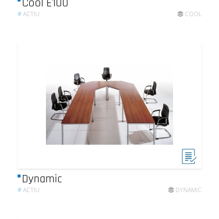
Cool E100
#
ACTIU
COOL
Dynamic
#
ACTIU
DYNAMIC