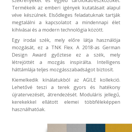
szekrényeket és egyéb tárolókat/eszközöket.
Termékeik az emberi igények kutatásait alapul
véve készülnek. Elsődleges feladatuknak tartják
megtalálni a kapcsolatot a mindennapi élet
kihívásai és a modern technológia között.
Egy irodai szék, mely előre látja használója
mozgását, ez a
TNK Flex
. A 2018-as German
Design Award győztese ez a szék, mely
létrejöttét a mozgás inspirálta. Intelligens
háttámlája teljes mozgásszabadságot biztosít.
Kiemelkedik kínálatukból az
AGILE kollekció
.
Lehetővé teszi a terek gyors és hatékony
újratervezését, átrendezését. Moduláris jellegű,
kerekekkel ellátott elemei többféleképpen
használhatóak.