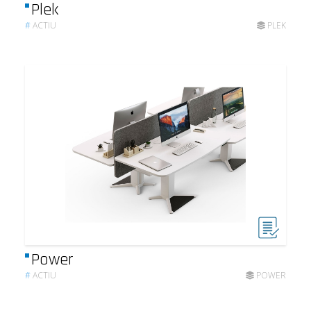
Plek
#
ACTIU
PLEK
Power
#
ACTIU
POWER