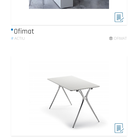
Ofimat
#
ACTIU
OFIMAT