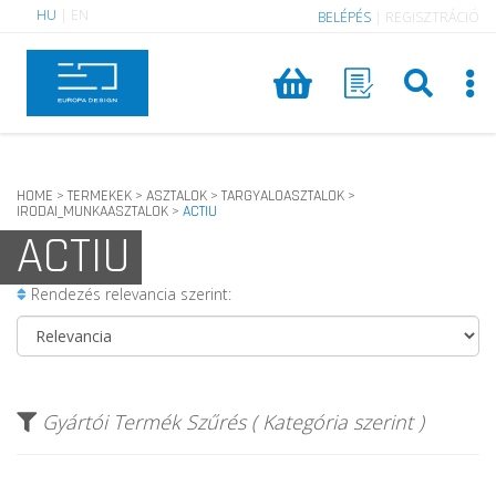
HU
|
EN
BELÉPÉS
|
REGISZTRÁCIÓ
HOME
TERMEKEK
ASZTALOK
TARGYALOASZTALOK
>
>
>
>
IRODAI_MUNKAASZTALOK
ACTIU
>
ACTIU
Rendezés relevancia szerint:
Gyártói Termék Szűrés ( Kategória szerint )