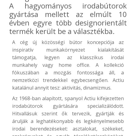
A hagyományos irodabútorok
gyártása mellett az elmúlt 10
évben egyre több designorientált
termék került be a választékba.
A cég új közösségi bútor koncepciója az
inspiratív munkakörnyezet kialakítását
támogatja, legyen az klasszikus irodai
munkahely vagy home office. A kollekció
fókuszában a mozgás fontossága áll, a
nemzetközi trendekkel egybecsengően. Actiu
katalánul annyit tesz: aktivitás, dinamizmus.
Az 1968-ban alapított, spanyol Actiu kifejezetten
irodabútorok gyártására specializálódott.
Hitvallásuk szerint ők tervezik, gyártják és
árulják a leghatékonyabb és legkényelmesebb
irodai berendezéseket: asztalokat, székeket,