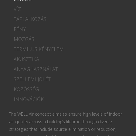
VÍZ
TÁPLÁLKOZÁS
FÉNY
MOZGÁS
TERMIKUS KÉNYELEM
AKUSZTIKA
ANYAGHASZNÁLAT
SZELLEMI JÓLÉT
KÖZÖSSÉG
INNOVÁCIÓK
The WELL Air concept aims to ensure high levels of indoor
air quality across a building’s lifetime through diverse
strategies that include source elimination or reduction,