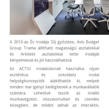
A 2013-as Év Irodája Díj győztese,
Avis Budget
Group
Trama állítható magasságú asztalokkal
és Arkitekt asztalokkal tette irodáját
kényelmessé és jól használhatóvá.
Az ACTIU irodabútorait használva olyan
esztétikus és sokoldalú irodai
helységkoncepciók alakíthatók ki, melyek
minden mai igényt kielégítenek a munkavállalók
számára. Lehetővé teszik az önálló
munkavégzést, visszavonultan és csendes
közegben, de módot adnak az interaktív,