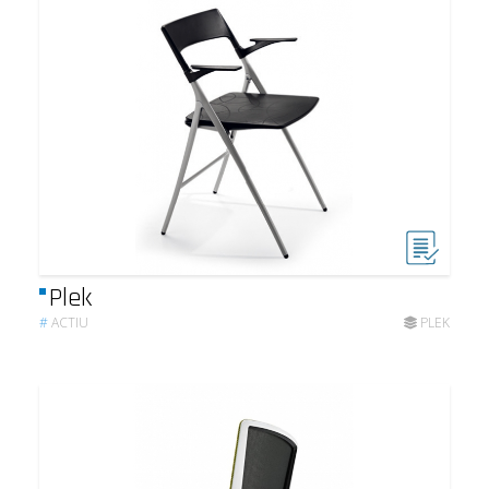
Plek
#
ACTIU
PLEK