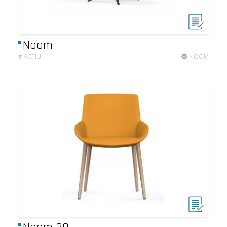
Noom
#
ACTIU
NOOM