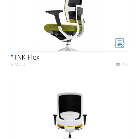
TNK Flex
#
ACTIU
TNK