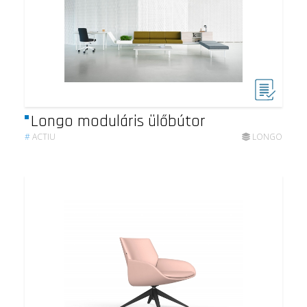
Longo moduláris ülőbútor
#
ACTIU
LONGO