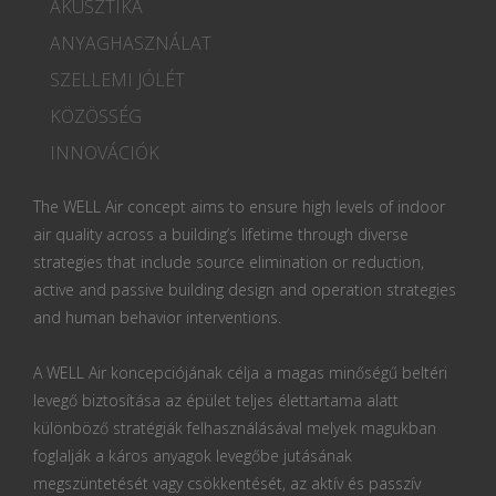
AKUSZTIKA
ANYAGHASZNÁLAT
SZELLEMI JÓLÉT
KÖZÖSSÉG
INNOVÁCIÓK
The WELL Air concept aims to ensure high levels of indoor
air quality across a building’s lifetime through diverse
strategies that include source elimination or reduction,
active and passive building design and operation strategies
and human behavior interventions.
A WELL Air koncepciójának célja a magas minőségű beltéri
levegő biztosítása az épület teljes élettartama alatt
különböző stratégiák felhasználásával melyek magukban
foglalják a káros anyagok levegőbe jutásának
megszüntetését vagy csökkentését, az aktív és passzív