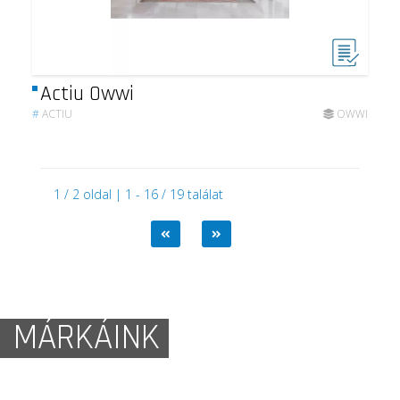
Actiu Owwi
#
ACTIU
OWWI
1 / 2 oldal | 1 - 16 / 19 találat
MÁRKÁINK