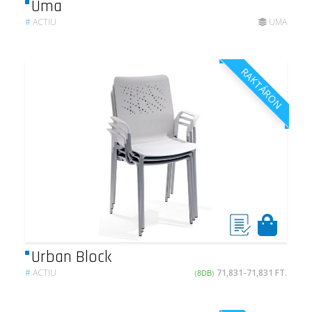
Uma
#
ACTIU
UMA
RAKTÁRON
Urban Block
#
ACTIU
(8DB)
71,831-71,831 FT.