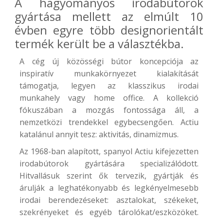
A hagyományos irodabútorok
gyártása mellett az elmúlt 10
évben egyre több designorientált
termék került be a választékba.
A cég új közösségi bútor koncepciója az
inspiratív munkakörnyezet kialakítását
támogatja, legyen az klasszikus irodai
munkahely vagy home office. A kollekció
fókuszában a mozgás fontossága áll, a
nemzetközi trendekkel egybecsengően. Actiu
katalánul annyit tesz: aktivitás, dinamizmus.
Az 1968-ban alapított, spanyol Actiu kifejezetten
irodabútorok gyártására specializálódott.
Hitvallásuk szerint ők tervezik, gyártják és
árulják a leghatékonyabb és legkényelmesebb
irodai berendezéseket: asztalokat, székeket,
szekrényeket és egyéb tárolókat/eszközöket.