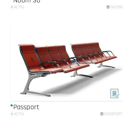
Noom 30
#
ACTIU
NOOM
Passport
#
ACTIU
PASSPORT