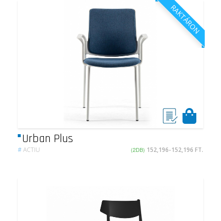
RAKTÁRON
Urban Plus
#
ACTIU
(2DB)
152,196-152,196 FT.