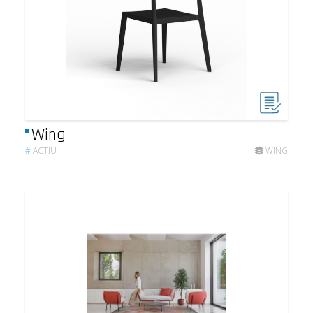
Wing
#
ACTIU
WING