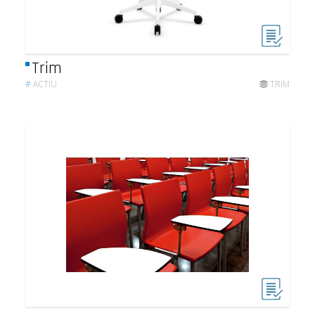
Trim
#
ACTIU
TRIM