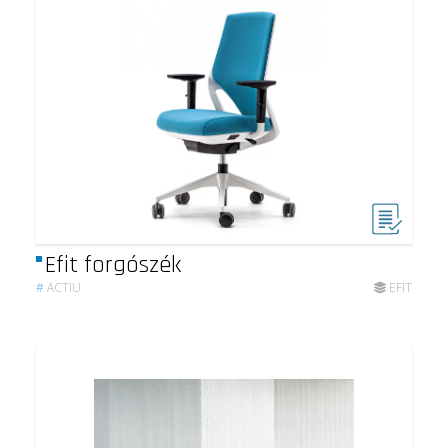
Efit forgószék
#
ACTIU
EFIT