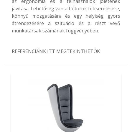
az ergonómia és a felhasználók jólétének
javítása. Lehetőség van a bútorok felcserélésére,
könnyű mozgatására és egy helyiség gyors
átrendezésére a szituáció és a részt vevő
munkatársak számának függvényében.
REFERENCIÁNK ITT MEGTEKINTHETŐK