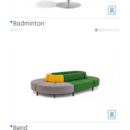
Badminton
#
ACTIU
BADMINTON
Bend