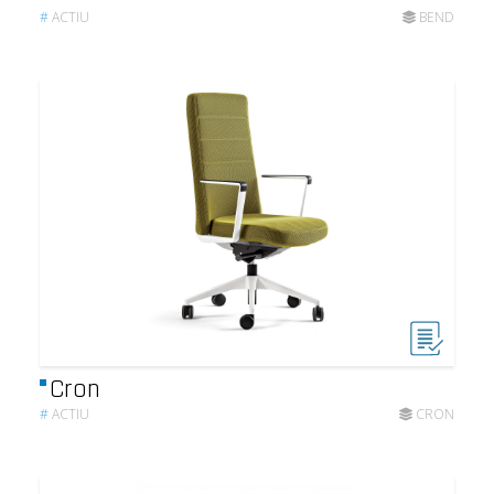
#
ACTIU
BEND
Cron
#
ACTIU
CRON