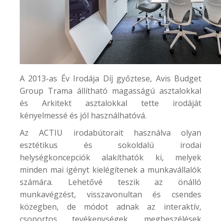
A 2013-as Év Irodája Díj győztese,
Avis Budget
Group
Trama állítható magasságú asztalokkal
és Arkitekt asztalokkal tette irodáját
kényelmessé és jól használhatóvá.
Az ACTIU irodabútorait használva olyan
esztétikus és sokoldalú irodai
helységkoncepciók alakíthatók ki, melyek
minden mai igényt kielégítenek a munkavállalók
számára. Lehetővé teszik az önálló
munkavégzést, visszavonultan és csendes
közegben, de módot adnak az interaktív,
csoportos tevékenységek, megbeszélések