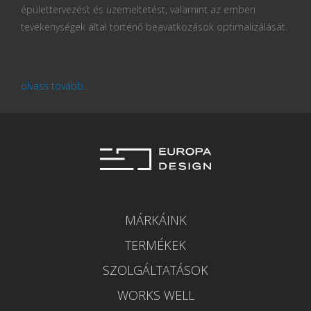
épülettervezést és üzemeltetést, valamint az emberi
tevékenységek által történő beavatkozások optimalizálását.
olvass tovább...
MÁRKÁINK
TERMÉKEK
SZOLGÁLTATÁSOK
WORKS WELL