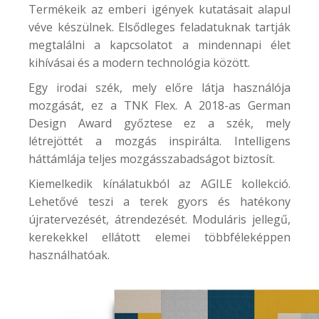
Termékeik az emberi igények kutatásait alapul
véve készülnek. Elsődleges feladatuknak tartják
megtalálni a kapcsolatot a mindennapi élet
kihívásai és a modern technológia között.
Egy irodai szék, mely előre látja használója
mozgását, ez a
TNK Flex
. A 2018-as German
Design Award győztese ez a szék, mely
létrejöttét a mozgás inspirálta. Intelligens
háttámlája teljes mozgásszabadságot biztosít.
Kiemelkedik kínálatukból az
AGILE kollekció
.
Lehetővé teszi a terek gyors és hatékony
újratervezését, átrendezését. Moduláris jellegű,
kerekekkel ellátott elemei többféleképpen
használhatóak.