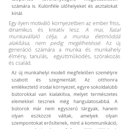
számára is. Különféle ülőhelyeket és asztalokat
kínál.
Egy ilyen motiváló környezetben az ember friss,
dinamikus és kreatív lesz.
A mai, fiatal
munkavállaló célja, a munka életmóddá
alakítása, nem pedig megélhetéssé.
Az új
generáció számára a munka és munkahely
élmény, tanulás, együttműködés, szórakozás
és család.
Az új munkahelyi modell megfelelően személyre
szabott és szegmentált. Az otthonra
emlékeztető irodai környezet, egyre sokoldalúbb
bútorokkal van kialakítva, melyet természetes
elemekkel tesznek még hangulatosabbá. A
bútorok már nem egyszerű tárgyak, hanem
olyan eszközzé váltak, amelyek olyan
szempontokat erősítenek, mint a kommunikáció,