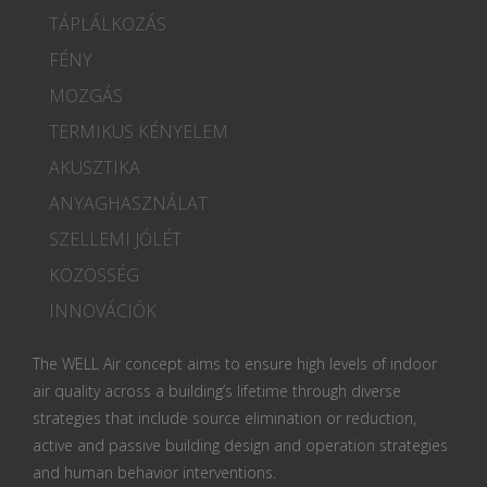
TÁPLÁLKOZÁS
FÉNY
MOZGÁS
TERMIKUS KÉNYELEM
AKUSZTIKA
ANYAGHASZNÁLAT
SZELLEMI JÓLÉT
KÖZÖSSÉG
INNOVÁCIÓK
The WELL Air concept aims to ensure high levels of indoor
air quality across a building’s lifetime through diverse
strategies that include source elimination or reduction,
active and passive building design and operation strategies
and human behavior interventions.