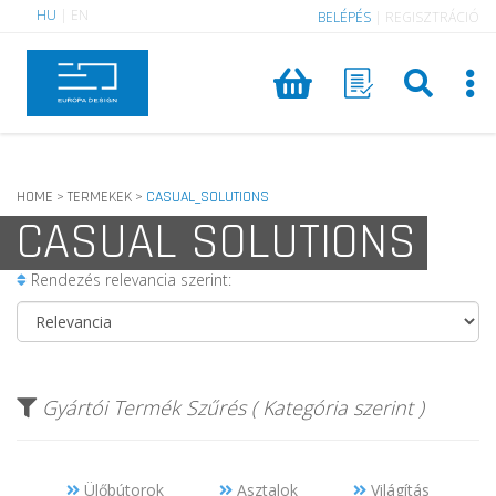
HU
|
EN
BELÉPÉS
|
REGISZTRÁCIÓ
HOME
TERMEKEK
CASUAL_SOLUTIONS
>
>
CASUAL SOLUTIONS
Rendezés relevancia szerint:
Gyártói Termék Szűrés ( Kategória szerint )
Ülőbútorok
Asztalok
Világítás