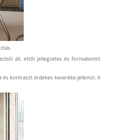
ztás.
zből áll, ettől jellegzetes és formabontó
 és kontraszt érdekes keveréke jellemzi. A