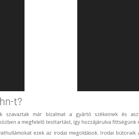
ahn
-t?
 szavaztak már bizalmat a gyártó székeinek és aszta
özben a megfelelő testtartást, így hozzájárulva fittségün
vathullámokat ezek az irodai megoldások. Irodai bútoraik