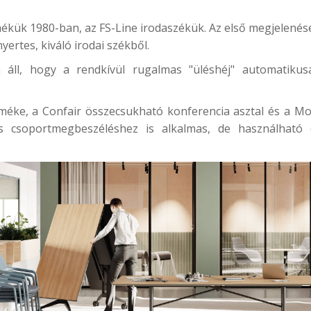
mékük 1980-ban, az
FS-Line irodaszék
ük. Az első megjelenése
nyertes, kiváló irodai székből.
áll, hogy a rendkívül rugalmas "üléshéj" automatikusa
rméke, a
Confair összecsukható konferencia asztal
és a
Mo
s csoportmegbeszéléshez is alkalmas, de használható 