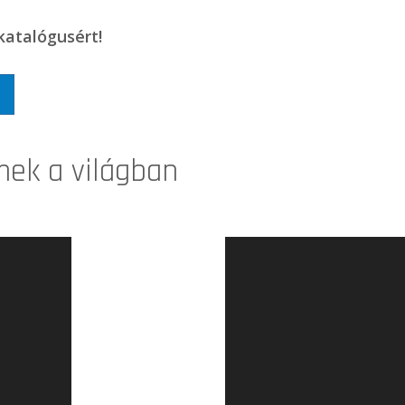
katalógusért!
ek a világban