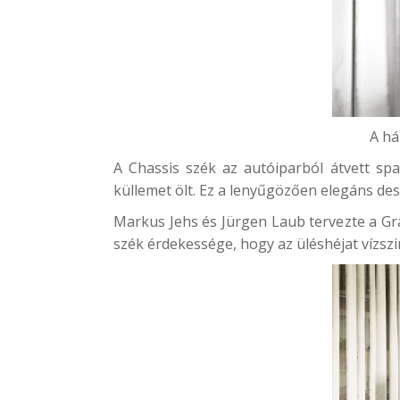
A há
A
Chassis
szék az autóiparból átvett spac
küllemet ölt. Ez a lenyűgözően elegáns desi
Markus Jehs és Jürgen Laub tervezte a Gra
szék érdekessége, hogy az üléshéjat vízsz