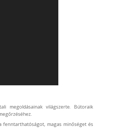
li megoldásainak világszerte. Bútoraik
k megőrzéséhez.
 a fenntarthatóságot, magas minőséget és