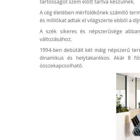
tartósságot szem előtt tartva készülnek.
A cég életében mérföldkőnek számító ter
és milliókat adtak el világszerte ebből a díj
A szék sikeres és népszerűsége abban 
változásához.
1994-ben debütált két máig népszerű te
dinamikus és helytakarékos. Akár 8 fő
összekapcsolható.