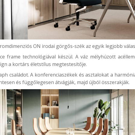
romdimenziós ON irodai görgős-szék az egyik legjobb válas
e frame technológiával készül. A váz mélyhúzott acélleme
gn a kortárs életstílus megtestesítője.
ph családot. A konferenciaszékek és asztalokat a harmónia
intesen és függőlegesen átvágják, majd újból összerakják.