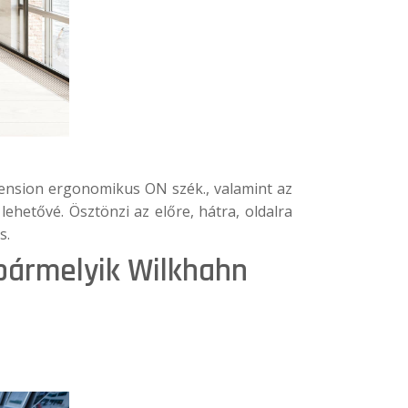
ension ergonomikus ON szék.,
valamint az
ehetővé. Ösztönzi az előre, hátra, oldalra
s.
bármelyik
Wilkhahn