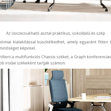
Az összecsukható asztal praktikus, sokoldalú és szép
miai kialakítással büszkélkedhet, amely egyaránt fitten t
minőséget képvisel.
líteni a multifunkciós
Chassis szék
et, a
Graph konferencia
obb irodai székeként tartják számon.