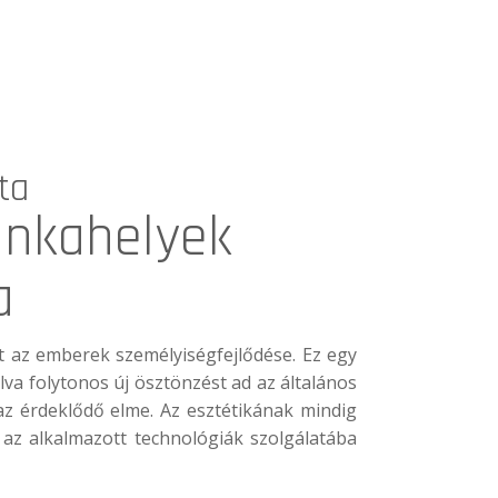
ta
unkahelyek
a
nt az emberek személyiségfejlődése. Ez egy
álva folytonos új ösztönzést ad az általános
, az érdeklődő elme. Az esztétikának mindig
 az alkalmazott technológiák szolgálatába