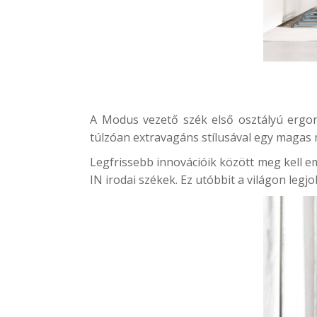
A Modus vezető szék első osztályú ergonó
túlzóan extravagáns stílusával egy magas 
Legfrissebb innovációik között meg kell em
IN irodai székek. Ez utóbbit a világon legj