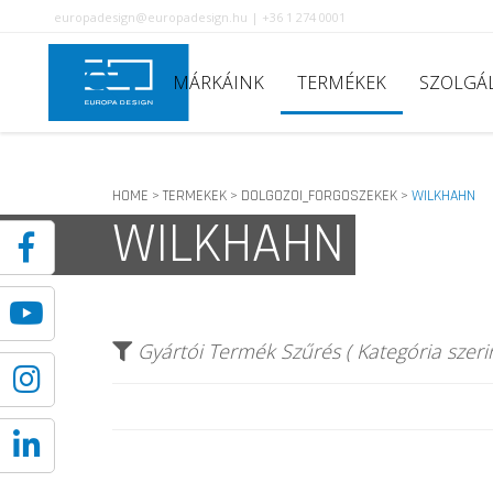
europadesign@europadesign.hu | +36 1 274 0001
MÁRKÁINK
TERMÉKEK
SZOLGÁ
HOME
TERMEKEK
DOLGOZOI_FORGOSZEKEK
WILKHAHN
>
>
>
WILKHAHN
Gyártói Termék Szűrés ( Kategória szerin