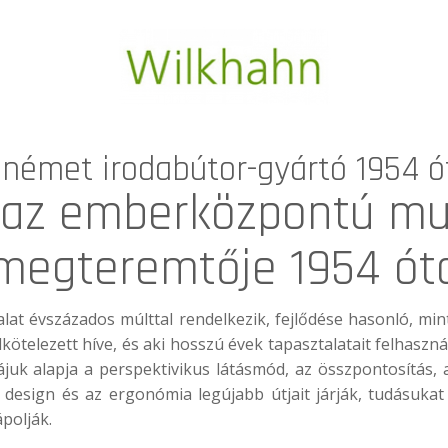
 német irodabútor-gyártó 1954 ó
 az emberközpontú m
megteremtője 1954 ót
alat évszázados múlttal rendelkezik, fejlődése hasonló, mi
lkötelezett híve, és aki hosszú évek tapasztalatait felhaszn
ófiájuk alapja a perspektivikus látásmód, az összpontosítás
a design és az ergonómia legújabb útjait járják, tudásukat
ápolják.