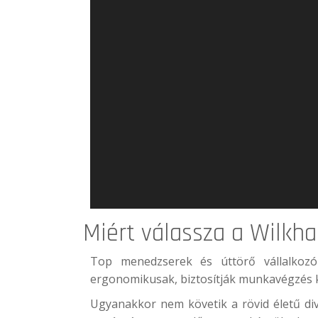
Miért válassza a
Wilkh
Top menedzserek és úttörő vállalkozók
ergonomikusak, biztosítják munkavégzés k
Ugyanakkor nem követik a rövid életű di