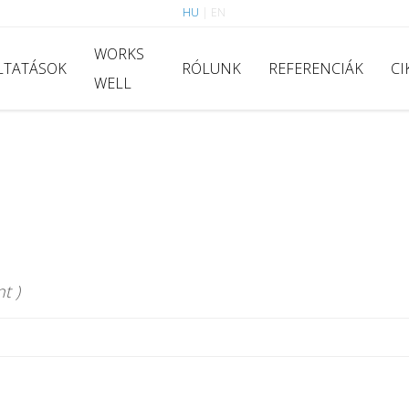
HU
|
EN
WORKS
LTATÁSOK
RÓLUNK
REFERENCIÁK
CI
WELL
t )