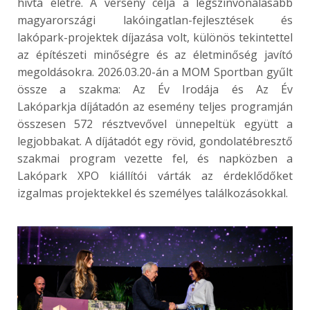
hívta életre. A verseny célja a legszínvonalasabb
magyarországi lakóingatlan-fejlesztések és
lakópark-projektek díjazása volt, különös tekintettel
az építészeti minőségre és az életminőség javító
megoldásokra. 2026.03.20-án a MOM Sportban gyűlt
össze a szakma: Az Év Irodája és
Az Év
Lakóparkja
díjátadón az esemény teljes programján
összesen 572 résztvevővel ünnepeltük együtt a
legjobbakat. A díjátadót egy rövid, gondolatébresztő
szakmai program vezette fel, és napközben a
Lakópark XPO kiállítói várták az érdeklődőket
izgalmas projektekkel és személyes találkozásokkal.