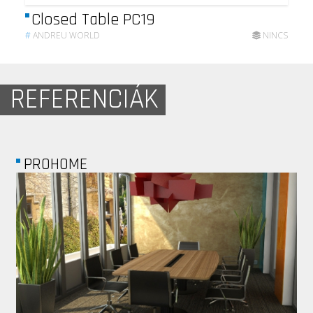
Closed Table PC19
#
ANDREU WORLD
NINCS
REFERENCIÁK
PROHOME