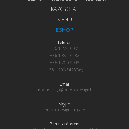
KAPCSOLAT
MENU
ESHOP
Telefon
+36 1 274-0001
+36 1 394-6232
+36 1 200-9998
+36 1 200-8428(fax)
Email
europadesign@europadesign.hu
Skype
europadesignhungary
Bemutatóterem