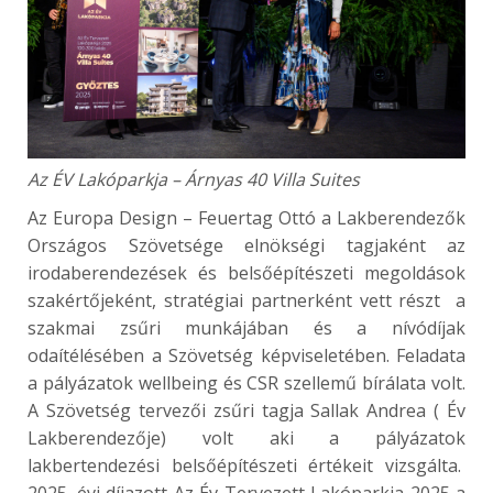
Az ÉV Lakóparkja
– Árnyas 40 Villa Suites
Az Europa Design – Feuertag Ottó a Lakberendezők
Országos Szövetsége elnökségi tagjaként az
irodaberendezések és belsőépítészeti megoldások
szakértőjeként, stratégiai partnerként vett részt a
szakmai zsűri munkájában és a nívódíjak
odaítélésében a Szövetség képviseletében. Feladata
a pályázatok wellbeing és CSR szellemű bírálata volt.
A Szövetség tervezői zsűri tagja Sallak Andrea ( Év
Lakberendezője) volt aki a pályázatok
lakbertendezési belsőépítészeti értékeit vizsgálta.