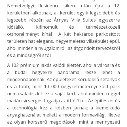
Németvölgyi Residence sikere után újra a 12.
kerületben alkotnak, a
kerület egyik legzöldebb és
legszebb részén az Árnyas Villa Suites egyszerre
időtálló, kifinomult és természetközeli
otthonélményt kínál
. A két hektáros parkosított
területen hat elegáns, négyemeletes villaépület épül,
ahol minden a nyugalomról, az átgondolt tervezésről
és a minőségről szól.
A 102 prémium lakás valódi élettér, ahol a városra és
a budai hegyekre panoráma része lehet a
mindennapoknak. Az épületeket körülölelő sétányok
és a több, mint 10 000 négyzetméternyi zöld park
nem csak díszlet: ez a saját kert, ahol minden reggel
madárcsicsergés fogadja az itt élőket. Az építészet és
a technológia kéz a kézben járnak; a kiemelkedő
anyaghasználat mellett a modern formavilág, illetve
az olyan korszerű megoldások, mint a mennyezeti