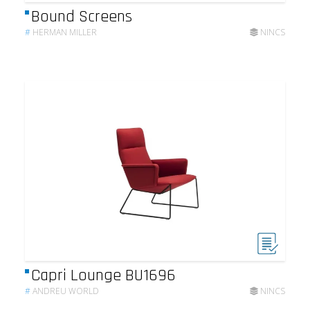
Bound Screens
#
HERMAN MILLER
NINCS
Capri Lounge BU1696
#
ANDREU WORLD
NINCS