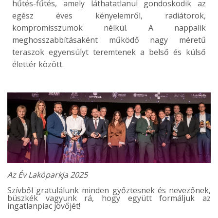
hűtés-fűtés, amely láthatatlanul gondoskodik az
egész éves kényelemről, radiátorok,
kompromisszumok nélkül. A nappalik
meghosszabbításaként működő nagy méretű
teraszok egyensúlyt teremtenek a belső és külső
élettér között.
Az Év Lakóparkja 2025
Szívből gratulálunk minden győztesnek és nevezőnek,
büszkék vagyunk rá, hogy együtt formáljuk az
ingatlanpiac jövőjét!