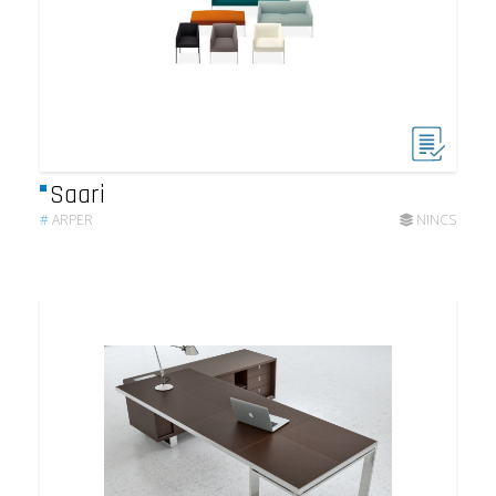
Saari
#
ARPER
NINCS