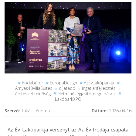
#
Irodabútor
#
EuropaDesign
#
AzÉvLakóparkja
#
Árnyas40VillaSuites
#
díjátadó
#
ingatlanfejlesztés
#
építészetiminőség
#
életminőségjavítómegoldások
#
LakóparkXPO
Szerző:
Takács Andrea
Dátum:
2026-04-16
Az Év Lakóparkja versenyt az
Az Év Irodája
csapata