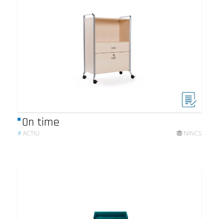
On time
#
ACTIU
NINCS