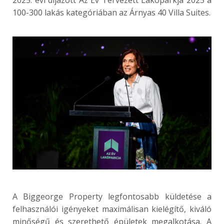
2025. évi díjazott Az Év Tervezett Lakóparkja 2025 a
100-300 lakás kategóriában az Árnyas 40 Villa Suites.
A Biggeorge Property legfontosabb küldetése a
felhasználói igényeket maximálisan kielégítő, kiváló
minőségű és szerethető épületek megalkotása. A